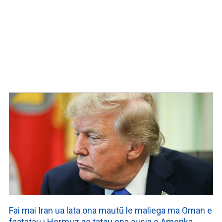
Fai mai Iran ua lata ona mautū le maliega ma Oman e
faatatau i Hormuz ae tatau ona ausia e Amerika