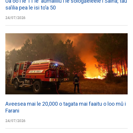
Ua oo i le 11 le ‘aumaliliu i le sologāeleele i Saina; tau
sa’ilia pea le isi to’a 50
24/07/2026
Aveesea mai le 20,000 o tagata mai faaitu o loo mū i
Farani
24/07/2026