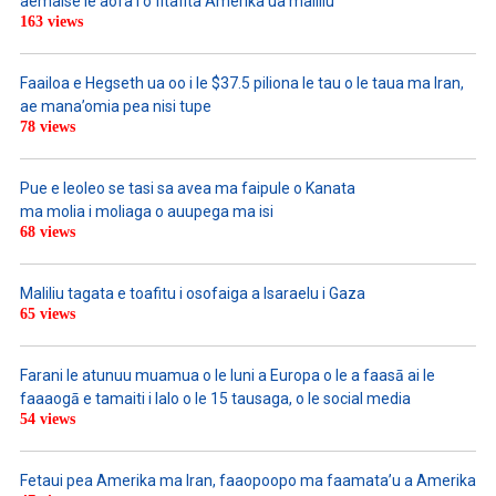
aemaise le aofa’i o fitafita Amerika ua maliliu
163 views
Faailoa e Hegseth ua oo i le $37.5 piliona le tau o le taua ma Iran,
ae mana’omia pea nisi tupe
78 views
Pue e leoleo se tasi sa avea ma faipule o Kanata
ma molia i moliaga o auupega ma isi
68 views
Maliliu tagata e toafitu i osofaiga a Isaraelu i Gaza
65 views
Farani le atunuu muamua o le Iuni a Europa o le a faasā ai le
faaaogā e tamaiti i lalo o le 15 tausaga, o le social media
54 views
Fetaui pea Amerika ma Iran, faaopoopo ma faamata’u a Amerika