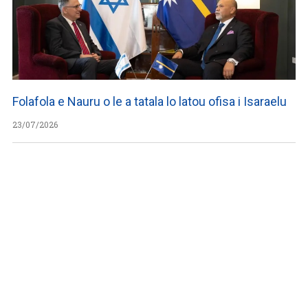
Folafola e Nauru o le a tatala lo latou ofisa i Isaraelu
23/07/2026