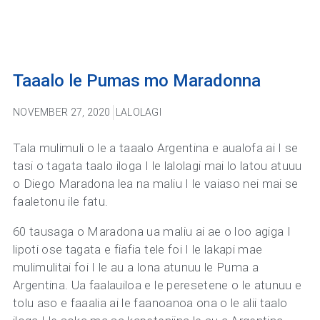
Taaalo le Pumas mo Maradonna
NOVEMBER 27, 2020
LALOLAGI
Tala mulimuli o le a taaalo Argentina e aualofa ai I se
tasi o tagata taalo iloga I le lalolagi mai lo latou atuuu
o Diego Maradona lea na maliu I le vaiaso nei mai se
faaletonu ile fatu.
60 tausaga o Maradona ua maliu ai ae o loo agiga I
lipoti ose tagata e fiafia tele foi I le lakapi mae
mulimulitai foi I le au a lona atunuu le Puma a
Argentina. Ua faalauiloa e le peresetene o le atunuu e
tolu aso e faaalia ai le faanoanoa ona o le alii taalo