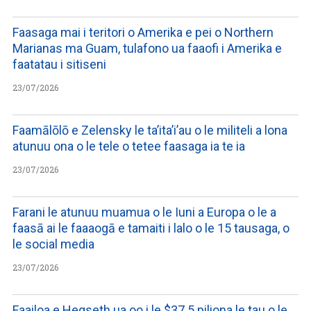
Faasaga mai i teritori o Amerika e pei o Northern
Marianas ma Guam, tulafono ua faaofi i Amerika e
faatatau i sitiseni
23/07/2026
Faamālōlō e Zelensky le ta’ita’i’au o le militeli a lona
atunuu ona o le tele o tetee faasaga ia te ia
23/07/2026
Farani le atunuu muamua o le Iuni a Europa o le a
faasā ai le faaaogā e tamaiti i lalo o le 15 tausaga, o
le social media
23/07/2026
Faailoa e Hegseth ua oo i le $37.5 piliona le tau o le