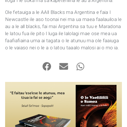
iloga I le soka ma sa kapeteniina le au a Argentina.
Ole fetauiga a le AAll Blacks ma Argentina e faia I
Newcastle ile aso toonai nei ma ua maea faalauiloa le
au a le all blacks, fai mai Argentina sa tuu e Maradona
le latou fua ile pito I luga ile lalolagi mae ose mea ua
faafiafiaina uma ai tagata o le atunuu ma ole faaiuga
o le vaiaso nei o le a o latou taaalo malosi ai o mo ia.