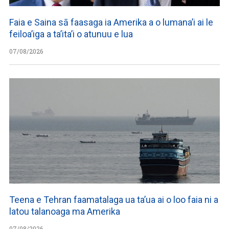
Faia e Saina sā faasaga ia Amerika a o lumana’i ai le
feiloa’iga a ta’ita’i o atunuu e lua
07/08/2026
Teena e Tehran faamatalaga ua ta’ua ai o loo faia ni a
latou talanoaga ma Amerika
07/08/2026