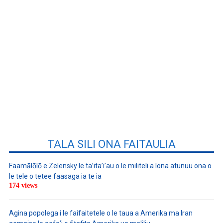
TALA SILI ONA FAITAULIA
Faamālōlō e Zelensky le ta’ita’i’au o le militeli a lona atunuu ona o
le tele o tetee faasaga ia te ia
174 views
Agina popolega i le faifaitetele o le taua a Amerika ma Iran