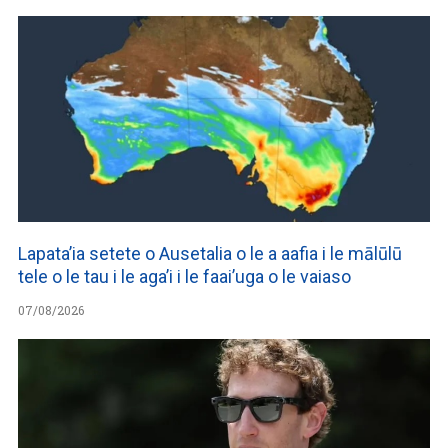
Lapata’ia setete o Ausetalia o le a aafia i le mālūlū
tele o le tau i le aga’i i le faai’uga o le vaiaso
07/08/2026