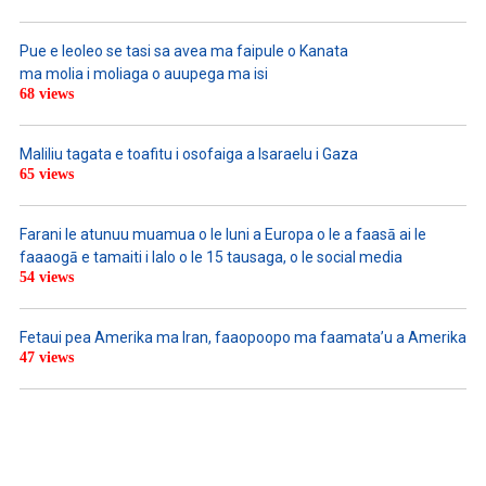
Pue e leoleo se tasi sa avea ma faipule o Kanata
ma molia i moliaga o auupega ma isi
68 views
Maliliu tagata e toafitu i osofaiga a Isaraelu i Gaza
65 views
Farani le atunuu muamua o le Iuni a Europa o le a faasā ai le
faaaogā e tamaiti i lalo o le 15 tausaga, o le social media
54 views
Fetaui pea Amerika ma Iran, faaopoopo ma faamata’u a Amerika
47 views