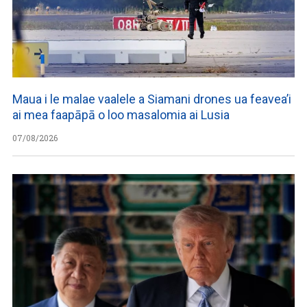
Maua i le malae vaalele a Siamani drones ua feavea’i
ai mea faapāpā o loo masalomia ai Lusia
07/08/2026