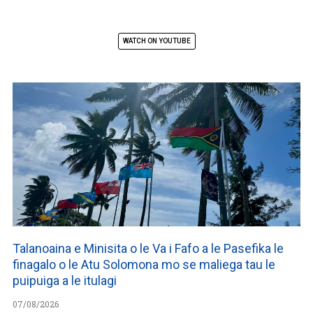
WATCH ON YOUTUBE
Talanoaina e Minisita o le Va i Fafo a le Pasefika le
finagalo o le Atu Solomona mo se maliega tau le
puipuiga a le itulagi
07/08/2026