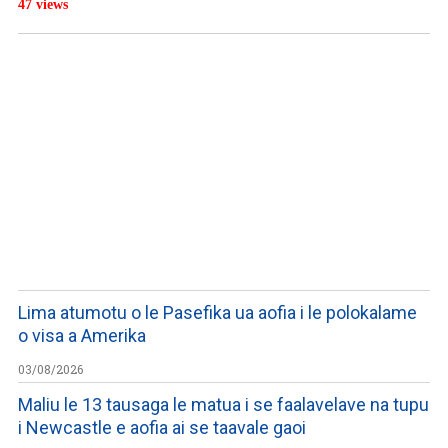
47 views
LISTEN TO PODCASTS
Lima atumotu o le Pasefika ua aofia i le polokalame
o visa a Amerika
03/08/2026
Maliu le 13 tausaga le matua i se faalavelave na tupu
i Newcastle e aofia ai se taavale gaoi