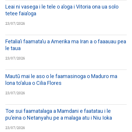
Leai ni vasega i le tele o a’oga i Vitoria ona ua solo
tetee faia’oga
23/07/2026
Fetalia’i faamata’u a Amerika ma Iran a o faaauau pea
le taua
23/07/2026
Mautū mai le aso o le faamasinoga o Maduro ma
lona to’alua o Cilia Flores
23/07/2026
Toe sui faamatalaga a Mamdani e faatatau i le
pu’eina o Netanyahu pe a malaga atu i Niu Ioka
23/07/2026