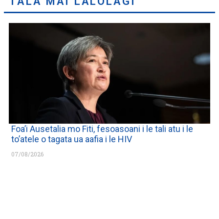
TALA MAI LALOLAGI
Foa’i Ausetalia mo Fiti, fesoasoani i le tali atu i le
to’atele o tagata ua aafia i le HIV
07/08/2026