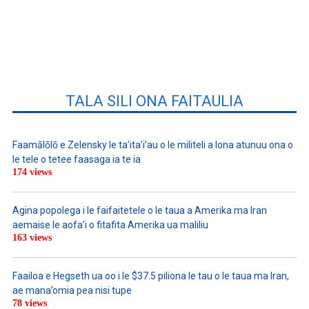
TALA SILI ONA FAITAULIA
Faamālōlō e Zelensky le ta’ita’i’au o le militeli a lona atunuu ona o
le tele o tetee faasaga ia te ia
174 views
Agina popolega i le faifaitetele o le taua a Amerika ma Iran
aemaise le aofa’i o fitafita Amerika ua maliliu
163 views
Faailoa e Hegseth ua oo i le $37.5 piliona le tau o le taua ma Iran,
ae mana’omia pea nisi tupe
78 views