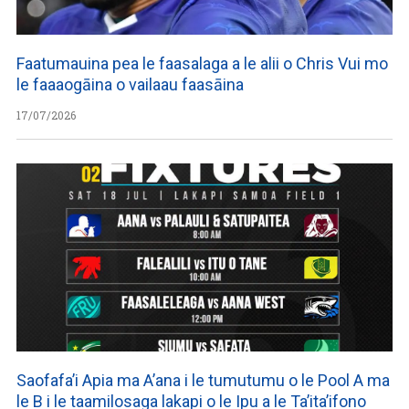
Faatumauina pea le faasalaga a le alii o Chris Vui mo
le faaaogāina o vailaau faasāina
17/07/2026
Saofafa’i Apia ma A’ana i le tumutumu o le Pool A ma
le B i le taamilosaga lakapi o le Ipu a le Ta’ita’ifono