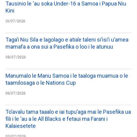
Tausinio le ‘au soka Under-16 a Samoa i Papua Niu
Kini
10/07/2026
Taga’i Niu Sila e lagolago e atia’e taleni si’isi’i u’amea
mamafa a ona sui a Pasefika o loo i le atunuu
08/07/2026
Manumalo le Manu Samoa i le taaloga muamua o le
taamilosaga o le Nations Cup
06/07/2026
To’avalu tama taaalo e iai tupu’aga mai le Pasefika ua
fili i le ‘au a le All Blacks e fetaui ma Farani i
Kalaiesetete
03/07/2026