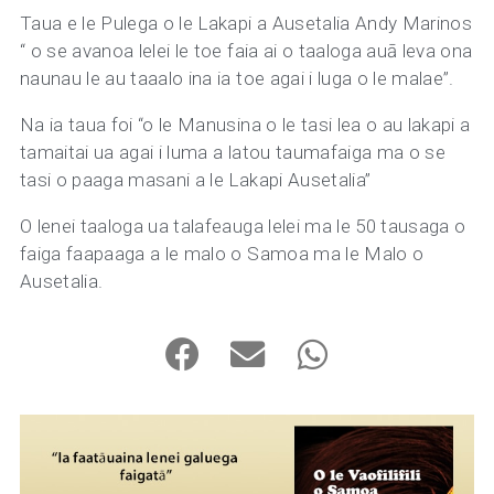
Taua e le Pulega o le Lakapi a Ausetalia Andy Marinos
“ o se avanoa lelei le toe faia ai o taaloga auā leva ona
naunau le au taaalo ina ia toe agai i luga o le malae”.
Na ia taua foi “o le Manusina o le tasi lea o au lakapi a
tamaitai ua agai i luma a latou taumafaiga ma o se
tasi o paaga masani a le Lakapi Ausetalia”
O lenei taaloga ua talafeauga lelei ma le 50 tausaga o
faiga faapaaga a le malo o Samoa ma le Malo o
Ausetalia.