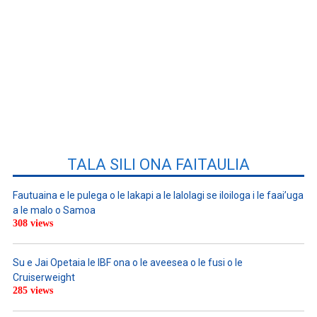
TALA SILI ONA FAITAULIA
Fautuaina e le pulega o le lakapi a le lalolagi se iloiloga i le faai’uga
a le malo o Samoa
308 views
Su e Jai Opetaia le IBF ona o le aveesea o le fusi o le
Cruiserweight
285 views