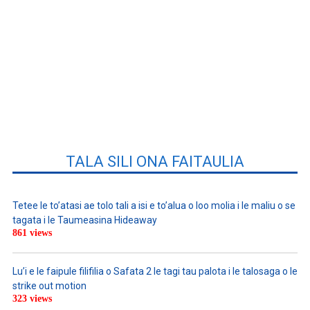
TALA SILI ONA FAITAULIA
Tetee le to’atasi ae tolo tali a isi e to’alua o loo molia i le maliu o se
tagata i le Taumeasina Hideaway
861 views
Lu’i e le faipule filifilia o Safata 2 le tagi tau palota i le talosaga o le
strike out motion
323 views