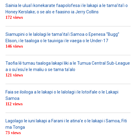
Sainia le ulua’i konekarate faapolofesa i le lakapi a le tama’ita’i o
Honey Kerslake; o se alo e faasino ia Jerry Collins
172 views
Siamupini o le lalolagi le tama’ita’i Samoa o Epenesa “Bugg”
Elison, i le taaloga o le tauiviga i le vaega o le Under-17
146 views
Taofia lē tumau taaloga lakapi liki a le Tumua Central Sub-League
a o su’esu’e le maliu o se tama ta’alo
121 views
Faia se iloiloga a le lakapi o le lalolagi i le lotoifale o le Lakapi
Samoa
112 views
Lagolago le iuni lakapi a Farani i le atina’e o le lakapi i Samoa, Fiti
ma Tonga
73 views