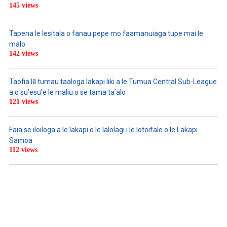
145 views
Tapena le lesitala o fanau pepe mo faamanuiaga tupe mai le
malo
142 views
Taofia lē tumau taaloga lakapi liki a le Tumua Central Sub-League
a o su’esu’e le maliu o se tama ta’alo
121 views
Faia se iloiloga a le lakapi o le lalolagi i le lotoifale o le Lakapi
Samoa
112 views