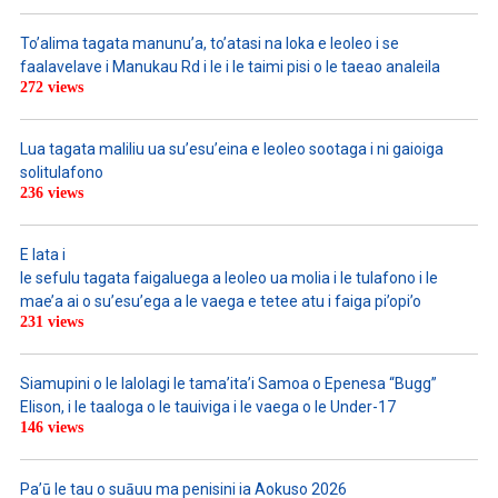
To’alima tagata manunu’a, to’atasi na loka e leoleo i se
faalavelave i Manukau Rd i le i le taimi pisi o le taeao analeila
272 views
Lua tagata maliliu ua su’esu’eina e leoleo sootaga i ni gaioiga
solitulafono
236 views
E lata i
le sefulu tagata faigaluega a leoleo ua molia i le tulafono i le
mae’a ai o su’esu’ega a le vaega e tetee atu i faiga pi’opi’o
231 views
Siamupini o le lalolagi le tama’ita’i Samoa o Epenesa “Bugg”
Elison, i le taaloga o le tauiviga i le vaega o le Under-17
146 views
Pa’ū le tau o suāuu ma penisini ia Aokuso 2026