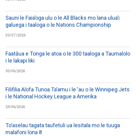
Sauni le Faia’oga ulu o le All Blacks mo lana ulua’i
galuega i taaloga o le Nations Championship
03/07/2026
Faatāua e Tonga le atoa o le 300 taaloga a Taumalolo
i le lakapi liki
30/06/2026
Filifilia Alofa Tunoa Ta’amu i le ‘au o le Winnipeg Jets
i le National Hockey League a Amerika
29/06/2026
To’aselau tagata taufetuli ua lesitala mo le tuuga
malafoni lona 8