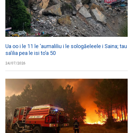
Ua oo i le 11 le ‘aumaliliu i le sologāeleele i Saina; tau
sa’ilia pea le isi to’a 50
24/07/2026