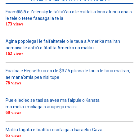
Faamālōlō e Zelensky le ta’ita’i’au o le militeli a lona atunuu ona o
le tele o tetee faasaga ia te ia
173 views
Agina popolega i le faifaitetele o le taua a Amerika ma Iran
aemaise le aofa’i o fitafita Amerika ua maliliu
162 views
Faailoa e Hegseth ua oo i le $37.5 piliona le tau o le taua ma Iran,
ae mana’omia pea nisi tupe
78 views
Pue e leoleo se tasi sa avea ma faipule o Kanata
ma molia i moliaga o auupega ma isi
68 views
Maliliu tagata e toafitu i osofaiga a Isaraelu i Gaza
65 views