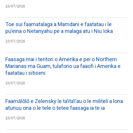
23/07/2026
Toe sui faamatalaga a Mamdani e faatatau i le
pu’eina o Netanyahu pe a malaga atu i Niu Ioka
23/07/2026
Faasaga mai i teritori o Amerika e pei o Northern
Marianas ma Guam, tulafono ua faaofi i Amerika e
faatatau i sitiseni
23/07/2026
Faamālōlō e Zelensky le ta’ita’i’au o le militeli a lona
atunuu ona o le tele o tetee faasaga ia te ia
23/07/2026