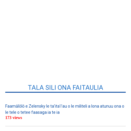
TALA SILI ONA FAITAULIA
Faamālōlō e Zelensky le ta’ita’i’au o le militeli a lona atunuu ona o
le tele o tetee faasaga ia te ia
173 views