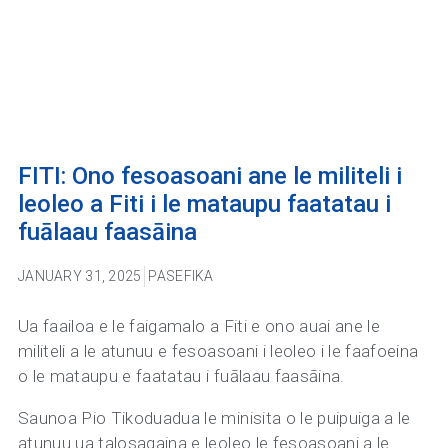
FITI: Ono fesoasoani ane le militeli i
leoleo a Fiti i le mataupu faatatau i
fuālaau faasāina
JANUARY 31, 2025
PASEFIKA
Ua faailoa e le faigamalo a Fiti e ono auai ane le
militeli a le atunuu e fesoasoani i leoleo i le faafoeina
o le mataupu e faatatau i fuālaau faasāina.
Saunoa Pio Tikoduadua le minisita o le puipuiga a le
atunuu ua talosagaina e leoleo le fesoasoani a le