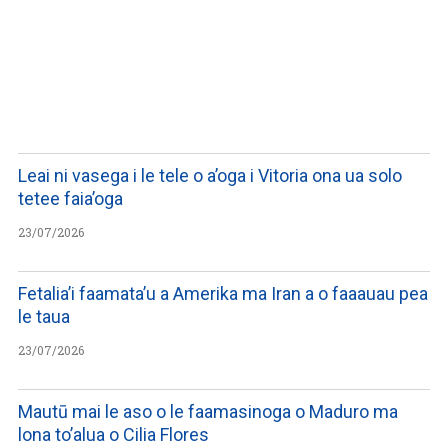
LISTEN TO PODCASTS
Leai ni vasega i le tele o a’oga i Vitoria ona ua solo
tetee faia’oga
23/07/2026
Fetalia’i faamata’u a Amerika ma Iran a o faaauau pea
le taua
23/07/2026
Mautū mai le aso o le faamasinoga o Maduro ma
lona to’alua o Cilia Flores