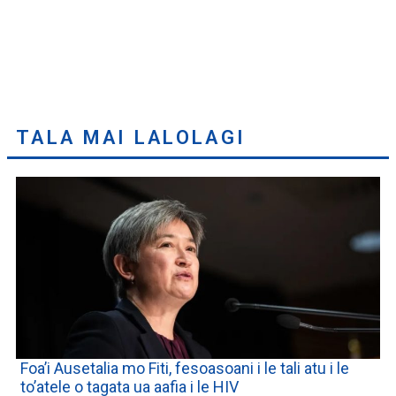
TALA MAI LALOLAGI
Foa’i Ausetalia mo Fiti, fesoasoani i le tali atu i le
to’atele o tagata ua aafia i le HIV