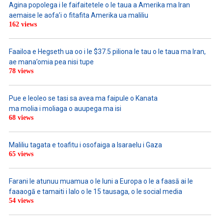
Agina popolega i le faifaitetele o le taua a Amerika ma Iran
aemaise le aofa’i o fitafita Amerika ua maliliu
162 views
Faailoa e Hegseth ua oo i le $37.5 piliona le tau o le taua ma Iran,
ae mana’omia pea nisi tupe
78 views
Pue e leoleo se tasi sa avea ma faipule o Kanata
ma molia i moliaga o auupega ma isi
68 views
Maliliu tagata e toafitu i osofaiga a Isaraelu i Gaza
65 views
Farani le atunuu muamua o le Iuni a Europa o le a faasā ai le
faaaogā e tamaiti i lalo o le 15 tausaga, o le social media
54 views