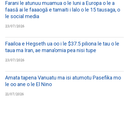
Farani le atunuu muamua o le Iuni a Europa o le a
faasā ai le faaaogā e tamaiti i lalo o le 15 tausaga, o
le social media
23/07/2026
Faailoa e Hegseth ua oo i le $37.5 piliona le tau o le
taua ma Iran, ae mana’omia pea nisi tupe
23/07/2026
Amata tapena Vanuatu ma isi atumotu Pasefika mo
le oo ane o le El Nino
21/07/2026