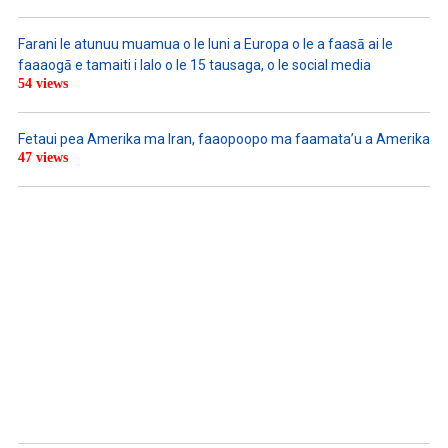
Farani le atunuu muamua o le Iuni a Europa o le a faasā ai le
faaaogā e tamaiti i lalo o le 15 tausaga, o le social media
54 views
Fetaui pea Amerika ma Iran, faaopoopo ma faamata’u a Amerika
47 views
LISTEN TO PODCASTS