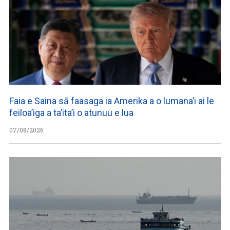
Faia e Saina sā faasaga ia Amerika a o lumana’i ai le
feiloa’iga a ta’ita’i o atunuu e lua
07/08/2026