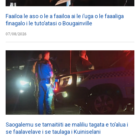
Faailoa le aso o le a faailoa ai le i’uga o le faaaliga
finagalo i le tuto’atasi o Bougainville
07/08/2026
Saogalemu se tamaitiiti ae maliliu tagata e to’alua i
se faalavelave i se taulaga i Kuiniselani