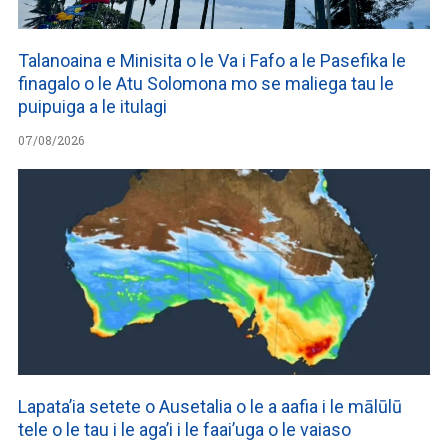
Talanoaina e Minisita o le Va i Fafo a le Pasefika le
finagalo o le Atu Solomona mo se maliega tau le
puipuiga a le itulagi
07/08/2026
Lapata’ia setete o Ausetalia o le a aafia i le mālūlū
tele o le tau i le aga’i i le faai’uga o le vaiaso