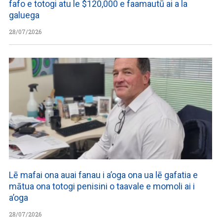
fafo e totogi atu le $120,000 e faamautū ai a la
galuega
28/07/2026
Lē mafai ona auai fanau i a’oga ona ua lē gafatia e
mātua ona totogi penisini o taavale e momoli ai i
a’oga
28/07/2026