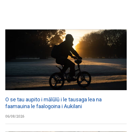
O se tau aupito i mālūlū i le tausaga lea na
faamauina le faalogoina i Aukilani
06/08/2026