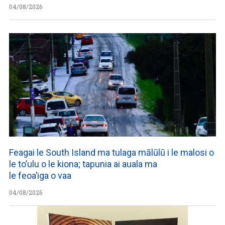
04/08/2026
Feagai le South Island ma tulaga mālūlū i le malosi o
le to’ulu o le kiona; tapunia ai auala ma
le feoa’iga o vaa
04/08/2026