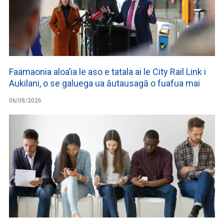
Faamaonia aloa’ia le aso e tatala ai le City Rail Link i
Aukilani, o se galuega ua āutausagā o fuafua mai
06/08/2026