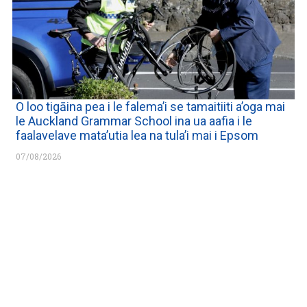
O loo tigāina pea i le falema’i se tamaitiiti a’oga mai
le Auckland Grammar School ina ua aafia i le
faalavelave mata’utia lea na tula’i mai i Epsom
07/08/2026