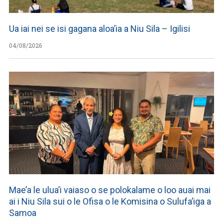
Ua iai nei se isi gagana aloa’ia a Niu Sila – Igilisi
04/08/2026
Mae’a le ulua’i vaiaso o se polokalame o loo auai mai
ai i Niu Sila sui o le Ofisa o le Komisina o Sulufa’iga a
Samoa