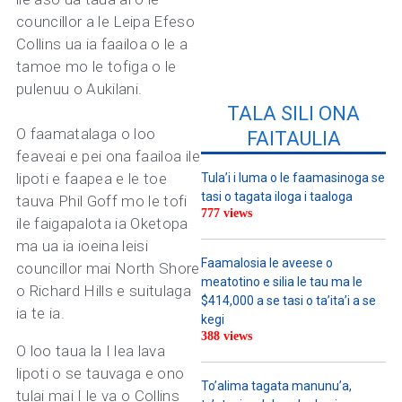
councillor a le Leipa Efeso
Collins ua ia faailoa o le a
tamoe mo le tofiga o le
pulenuu o Aukilani.
TALA SILI ONA
O faamatalaga o loo
FAITAULIA
feaveai e pei ona faailoa ile
lipoti e faapea e le toe
Tula’i i luma o le faamasinoga se
tasi o tagata iloga i taaloga
tauva Phil Goff mo le tofi
777 views
ile faigapalota ia Oketopa
ma ua ia ioeina leisi
Faamalosia le aveese o
councillor mai North Shore
meatotino e silia le tau ma le
o Richard Hills e suitulaga
$414,000 a se tasi o ta’ita’i a se
ia te ia.
kegi
388 views
O loo taua la I lea lava
lipoti o se tauvaga e ono
To’alima tagata manunu’a,
tulai mai I le va o Collins