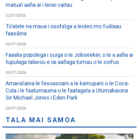
matua’i aafia ai i lenei vaitau
31/07/2026
To’atele na maua i osofa’iga a leoleo mo fuālaau
faasāina
30/07/2026
Faaalia popolega i suiga o le Jobseeker, o le a aafia ai
tupulaga talavou e iai aafiaga tumau o le soifua
30/07/2026
Amana’iaina le fesoasoani a le kamupani o le Coca-
Cola i le faatumauina o le faatagata a Utumakaiona
Sir Michael Jones i Eden Park
29/07/2026
TALA MAI SAMOA