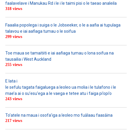
faalavelave i Manukau Rd i le i le taimi pisi o le taeao analeila
318 views
Faaalia popolega i suiga o le Jobseeker, o le a aafia ai tupulaga
talavou e iai aafiaga tumau o le soifua
299 views
Toe maua se tamaitiiti e iai aafiaga tumau o lona soifua na
tausailia i West Auckland
255 views
E lata i
le sefulu tagata faigaluega a leoleo ua molia i le tulafono i le
mae’a ai o su’esu’ega a le vaega e tetee atu i faiga pi’opi’o
243 views
To’atele na maua i osofa’iga a leoleo mo fuālaau faasāina
217 views