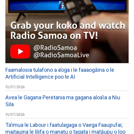
Faamalosia tulafono a a’oga i le faaaogāina o le
Artificial Intelligence poo le AI
31/07/2026
Avea le Gagana Peretania ma gagana aloa’ia a Niu
Sila
31/07/2026
Ta’imua le Labour i faatulagaga o Vaega Faaupufai;
maitauina le lilifa o manatu o tagata i matāupu o loo