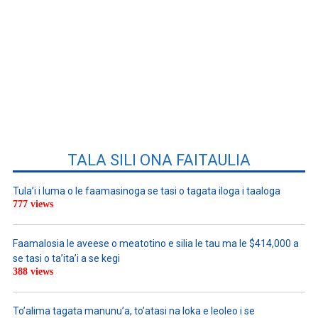
TALA SILI ONA FAITAULIA
Tula’i i luma o le faamasinoga se tasi o tagata iloga i taaloga
777 views
Faamalosia le aveese o meatotino e silia le tau ma le $414,000 a
se tasi o ta’ita’i a se kegi
388 views
To’alima tagata manunu’a, to’atasi na loka e leoleo i se