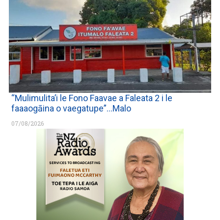
“Mulimulita’i le Fono Faavae a Faleata 2 i le
faaaogāina o vaegatupe”…Malo
07/08/2026