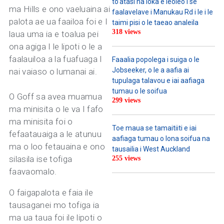
to’atasi na loka e leoleo i se
ma Hills e ono vaeluaina ai
faalavelave i Manukau Rd i le i le
palota ae ua faailoa foi e I
taimi pisi o le taeao analeila
318 views
laua uma ia e toalua pei
ona agiga I le lipoti o le a
faalauiloa a la fuafuaga I
Faaalia popolega i suiga o le
Jobseeker, o le a aafia ai
nai vaiaso o lumanai ai.
tupulaga talavou e iai aafiaga
tumau o le soifua
O Goff sa avea muamua
299 views
ma minisita o le va I fafo
ma minisita foi o
Toe maua se tamaitiiti e iai
fefaatauaiga a le atunuu
aafiaga tumau o lona soifua na
ma o loo fetauaina e ono
tausailia i West Auckland
silasila ise tofiga
255 views
faavaomalo.
O faigapalota e faia ile
tausaganei mo tofiga ia
ma ua taua foi ile lipoti o