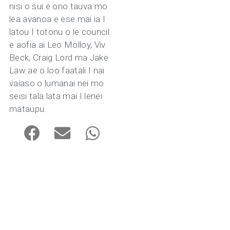
nisi o sui e ono tauva mo
lea avanoa e ese mai ia I
latou I totonu o le council
e aofia ai Leo Molloy, Viv
Beck, Craig Lord ma Jake
Law ae o loo faatali I nai
vaiaso o lumanai nei mo
seisi tala lata mai I lenei
mataupu.