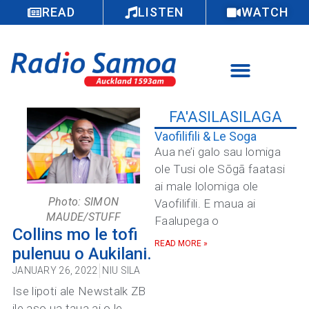
READ
LISTEN
WATCH
FA'ASILASILAGA
Vaofilifili & Le Soga
Aua ne’i galo sau lomiga
ole Tusi ole Sōgā faatasi
ai male lolomiga ole
Photo: SIMON
Vaofilifili. E maua ai
MAUDE/STUFF
Faalupega o
Collins mo le tofi
READ MORE »
pulenuu o Aukilani.
JANUARY 26, 2022
NIU SILA
Ise lipoti ale Newstalk ZB
ile aso ua taua ai o le