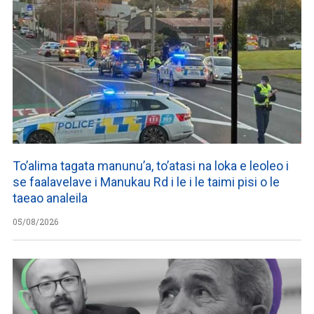
To’alima tagata manunu’a, to’atasi na loka e leoleo i
se faalavelave i Manukau Rd i le i le taimi pisi o le
taeao analeila
05/08/2026