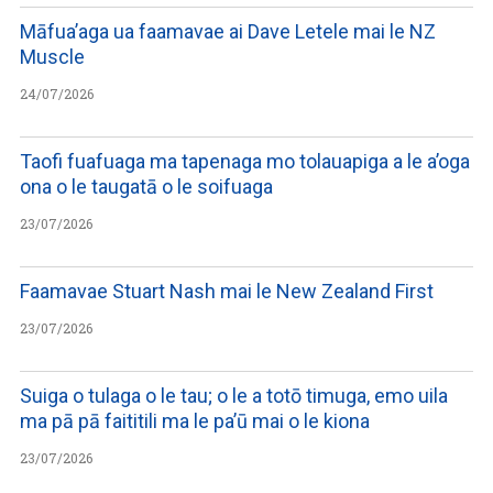
Māfua’aga ua faamavae ai Dave Letele mai le NZ
Muscle
24/07/2026
Taofi fuafuaga ma tapenaga mo tolauapiga a le a’oga
ona o le taugatā o le soifuaga
23/07/2026
Faamavae Stuart Nash mai le New Zealand First
23/07/2026
Suiga o tulaga o le tau; o le a totō timuga, emo uila
ma pā pā faititili ma le pa’ū mai o le kiona
23/07/2026