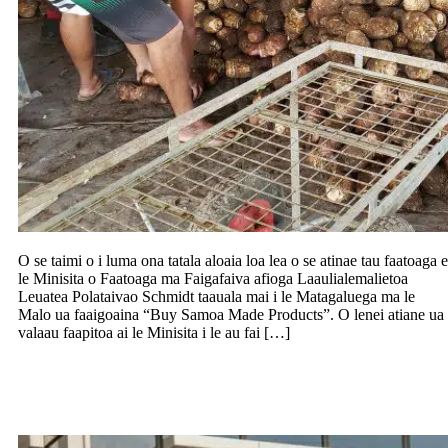
O se taimi o i luma ona tatala aloaia loa lea o se atinae tau faatoaga e
le Minisita o Faatoaga ma Faigafaiva afioga Laaulialemalietoa
Leuatea Polataivao Schmidt taauala mai i le Matagaluega ma le
Malo ua faaigoaina “Buy Samoa Made Products”. O lenei atiane ua
valaau faapitoa ai le Minisita i le au fai […]
Lapataia aloaia e le Reserve Bank le
Westpac