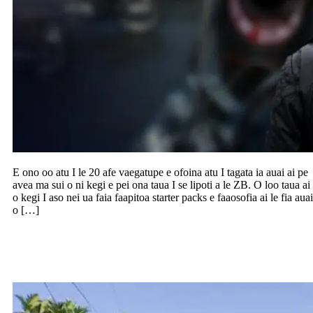
E ono oo atu I le 20 afe vaegatupe e ofoina atu I tagata ia auai ai pe
avea ma sui o ni kegi e pei ona taua I se lipoti a le ZB. O loo taua ai
o kegi I aso nei ua faia faapitoa starter packs e faaosofia ai le fia auai
o […]
Agai le Soifua Maloloina i fale o aiga e
faia ai tui puipui