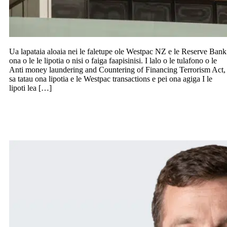
Ua lapataia aloaia nei le faletupe ole Westpac NZ e le Reserve Bank
ona o le le lipotia o nisi o faiga faapisinisi. I lalo o le tulafono o le
Anti money laundering and Countering of Financing Terrorism Act,
sa tatau ona lipotia e le Westpac transactions e pei ona agiga I le
lipoti lea […]
Fai mai le taitai o le patǐ a le ACT, toe
tatala tuaoi o le atunuu i le tausaga fou