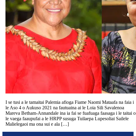
I se tusi a le tamaitai Palemia afioga Fiame Naomi Mataafa na faia i
le Aso 4 o Aukuso 2021 na fautuaina ai le Loia Sili Savalenoa
Mareva Betham-Annandale ina ia fai se fuafuaga faasaga i le taitai o
le vaega faaupufai a le HRPP susuga Tuilaepa Lupesoliai Sailele
Malielegaoi ma ona sui e ala […]