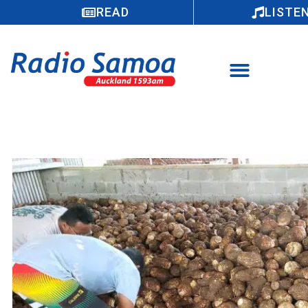
READ
LISTE
Unai e le Minisita o Faatoaga le faatau o
fua o faaeleeleaga a le atunuu