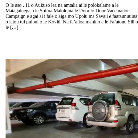
O le asō , 11 o Aukuso lea na amtalia ai le polokalame a le
Matagaluega a le Soifua Maloloina le Door to Door Vaccination
Campaign e agai ai i fale o aiga mo Upolu ma Savaii e faataunuuina
o latou tui puipui o le Koviti. Na fa’ailoa manino e le Fa’atonu Sili o
le […]
Fa’aauau le fa’aaoga o taavale mai le
faigamalo tuai mo le Kapeneta fou