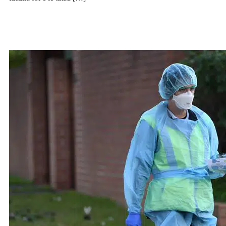
344 cases fou i Niu Sau Uelese, toalua
maliliu