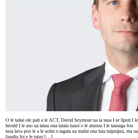
O le taitai ole pati a le ACT, David Seymour ua ia taua I se lipoti I le
herald I le aso ua tatau ona tatala tuaoi o le atunuu I le tausaga fou
tusa lava poo le a le aofai o tagata ua mafai ona faia tuipuipui, ma ua
faaalia foi e le tatau […]