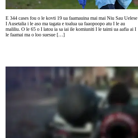
E 344 cases fou o le kovti 19 ua faamauina mai mai Niu Sau Uelese
I Ausetalia i le aso ma tagata e toalua ua faaopoopo atu I le au
maliliu. O le 65 o I latou ia sa iai ile komiuniti I le taimi ua aafia ai I
le faamai ma o loo suesue […]
Tetele vaegatupe e ofoina i tagata ia auai
ai i kegi