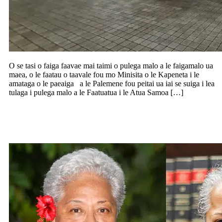
O se tasi o faiga faavae mai taimi o pulega malo a le faigamalo ua
maea, o le faatau o taavale fou mo Minisita o le Kapeneta i le
amataga o le paeaiga a le Palemene fou peitai ua iai se suiga i lea
tulaga i pulega malo a le Faatuatua i le Atua Samoa […]
Tali le Loia Sili i le tusi a le tamaitai
Palemia