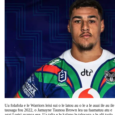
Ua folafola e le Warriors leisi sui o le latou au o le a le auai ile au ile
tausaga fou 2022, o Jamayne Taunoa Brown lea ua faamatuu atu e
agai I seisi avanoa ese. Ua talia e le kalapu le talosaga a le alii taalo