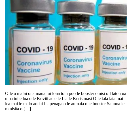
O le a mafai ona maua tui lona tolu poo le booster o nisi o I latou ua
uma tui e lua o le Koviti ae e le I ta le Kerisimasi O le tala lata mai
lea mai le malo ao iai I tapenaga o le aumaia o le booster Saunoa le
minisita o […]
Nearly 90 Covid cases isolating at home