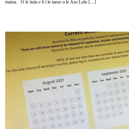
matua. O le itula e 6 i le taeao o le Aso Lulu […]
Suesue e le ofisa o sulufaiga le MIQ
system