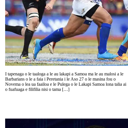
I tapenaga o le taaloga a le au lakapi a Samoa ma le au malosi a le
Barbarians o le a faia i Peretania i le Aso 27 o le masina fou o
Novema o lea ua faailoa e le Pulega o le Lakapi Samoa lona talia ai
o fuafuaga e filifilia nisi o tama […]
Jamayne Taunoa Brown to leave
Warriors