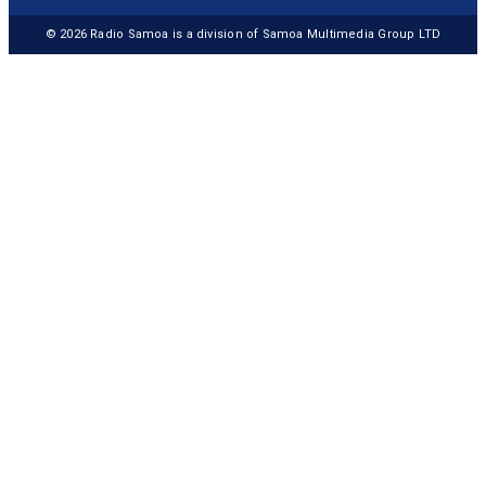
© 2026
Radio Samoa
is a division of Samoa Multimedia Group LTD