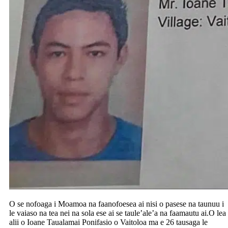
O se nofoaga i Moamoa na faanofoesea ai nisi o pasese na taunuu i
le vaiaso na tea nei na sola ese ai se taule’ale’a na faamautu ai.O lea
alii o Ioane Taualamai Ponifasio o Vaitoloa ma e 26 tausaga le