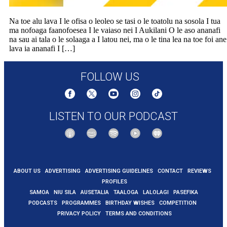
Na toe alu lava I le ofisa o leoleo se tasi o le toatolu na sosola I tua
ma nofoaga faanofoesea I le vaiaso nei I Aukilani O le aso ananafi
na sau ai tala o le solaaga a I latou nei, ma o le tina lea na toe foi ane
lava ia ananafi I […]
FOLLOW US
LISTEN TO OUR PODCAST
ABOUT US
ADVERTISING
ADVERTISING GUIDELINES
CONTACT
REVIEWS
PROFILES
SAMOA
NIU SILA
AUSETALIA
TAALOGA
LALOLAGI
PASEFIKA
PODCASTS
PROGRAMMES
BIRTHDAY WISHES
COMPETITION
PRIVACY POLICY
TERMS AND CONDITIONS