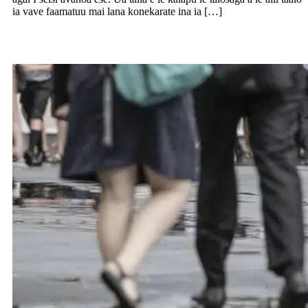
ia vave faamatuu mai lana konekarate ina ia […]
Toe foi vasega 11-13 I aoga, 26 o Oketopa