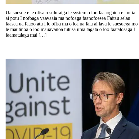
Ua suesue e le ofisa o sulufaiga le system o loo faaaogaina e taofia
ai potu I nofoaga vaavaaia ma nofoaga faanofoesea Faitau selau
faasea ua faaoo atu I le ofisa ma o lea ua faia ai lava le suesuega mo
le mautinoa o loo mauavanoa tutusa uma tagata o loo faatalosaga I
faamatalaga mai […]
Sese vailaau o tui na faaaoga