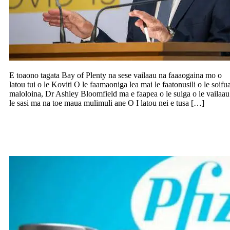
E toaono tagata Bay of Plenty na sese vailaau na faaaogaina mo o
latou tui o le Koviti O le faamaoniga lea mai le faatonusili o le soifu
maloloina, Dr Ashley Bloomfield ma e faapea o le suiga o le vailaau
le sasi ma na toe maua mulimuli ane O I latou nei e tusa […]
Talanoa le oo mai o le booster e le I ta le
Kerisimasi