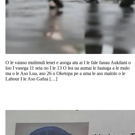
O le vaiaso mulimuli lenei e aooga atu ai I le fale fanau Aukilani o
loo I vasega 11 seia oo I le 13 O lea ua aumai le faaiuga a le malo
ma o le Aso Lua, aso 26 o Oketopa pe a uma le aso malolo o le
Labour I le Aso Gafua […]
Toe maua se alii na sola ese mai le
nofoaga na faanofoesea ai