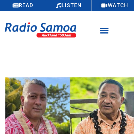
READ
LISTEN
WATCH
Toe foi Vaimauga 3 i lana faigāpalota
laitiiti lona lua – faamaonia faiga
faaālatua mo Lautimuia ma Taioaliiseu