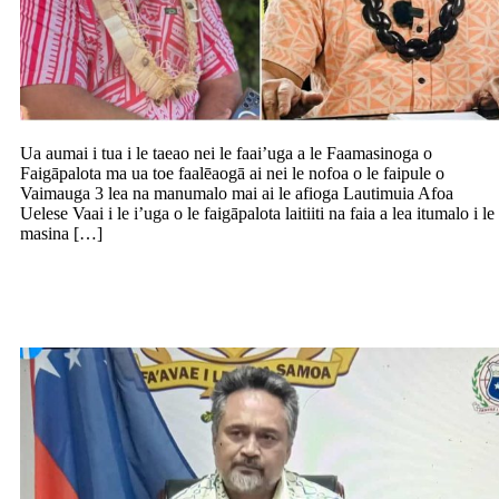
Ua aumai i tua i le taeao nei le faai’uga a le Faamasinoga o
Faigāpalota ma ua toe faalēaogā ai nei le nofoa o le faipule o
Vaimauga 3 lea na manumalo mai ai le afioga Lautimuia Afoa
Uelese Vaai i le i’uga o le faigāpalota laitiiti na faia a lea itumalo i le
masina […]
Faamaonia le soloia o le nofoa faafaipule
mo Falealili 1