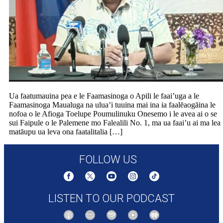
Ua faatumauina pea e le Faamasinoga o Apili le faai’uga a le
Faamasinoga Maualuga na ulua’i tuuina mai ina ia faalēaogāina le
nofoa o le Afioga Toelupe Poumulinuku Onesemo i le avea ai o se
sui Faipule o le Palemene mo Falealili No. 1, ma ua faai’u ai ma lea
matāupu ua leva ona faatalitalia […]
FOLLOW US
LISTEN TO OUR PODCAST