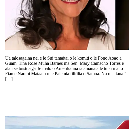
Ua talosagaina nei e le Sui tamaitai o le komiti o le Fono Aoao a
Guam Tina Rose Muña Barnes ma Sen. Mary Camacho Torres e
ala i se tuistusiga le malo o Amerika ina ia amanaia le tulai mai o
Fiame Naomi Mataafa o le Palemia filifilia o Samoa. Na o la taua “
[…]
Sauni le Qantas e ofo ni faamanuiaga mo
ana paaga i lana polokalame mo le faia o
tuipuipui