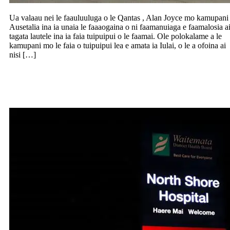
Ua valaau nei le faauluuluga o le Qantas , Alan Joyce mo kamupani
Ausetalia ina ia unaia le faaaogaina o ni faamanuiaga e faamalosia a
tagata lautele ina ia faia tuipuipui o le faamai. Ole polokalame a le
kamupani mo le faia o tuipuipui lea e amata ia Iulai, o le a ofoina ai
nisi […]
Fa itula na motusia ai le eletise ile falema
i North Shore ile po anapo