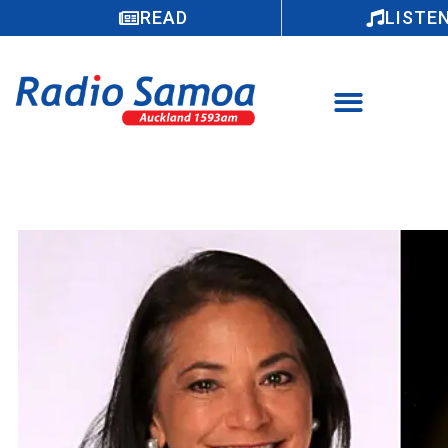
READ
LISTE
Faaali le lagolago a sui mai Guam mo
Fiame