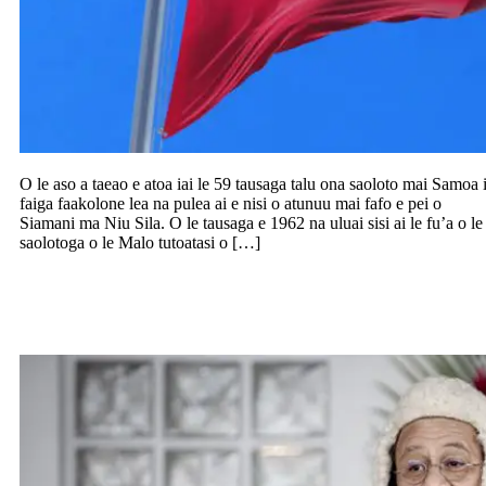
O le aso a taeao e atoa iai le 59 tausaga talu ona saoloto mai Samoa 
faiga faakolone lea na pulea ai e nisi o atunuu mai fafo e pei o
Siamani ma Niu Sila. O le tausaga e 1962 na uluai sisi ai le fu’a o le
saolotoga o le Malo tutoatasi o […]
Teena le talosaga a le loia o loo tulai mo
Aliimalemanu