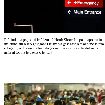
E fa itula na pogisa ai le falemai I North Shore I le po anapo ma iu a
ina auina atu nisi o gasegase I isi maota gasegase lata ane mo le faia
o togafitiga. Ua mafua lea tulaga ona o le motusia o le eletise ua
aafia ai foi ma le vaega o le […]
Maua le avanoa o le atunuu e auai ai ile
Polynesian Night Markets i Manukau ile
aso Faraile