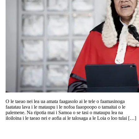
O le taeao nei lea ua amata faagasolo ai le tele o faamasinoga
faatatau lava i le mataupu i le nofoa faaopoopo o tamaitai o le
palemene. Na ripotia mai i Samoa o se tasi o mataupu lea na
iloiloina i le taeao nei e aofia ai le talosaga a le Loia o loo tulai […]
Ia atoa le 10 pasene o tamaitai i le