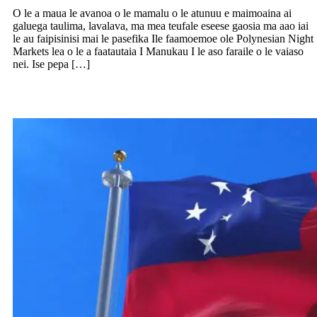
O le a maua le avanoa o le mamalu o le atunuu e maimoaina ai
galuega taulima, lavalava, ma mea teufale eseese gaosia ma aao iai
le au faipisinisi mai le pasefika Ile faamoemoe ole Polynesian Night
Markets lea o le a faatautaia I Manukau I le aso faraile o le vaiaso
nei. Ise pepa […]
59 tausaga talu ona tutoatasi o Samoa