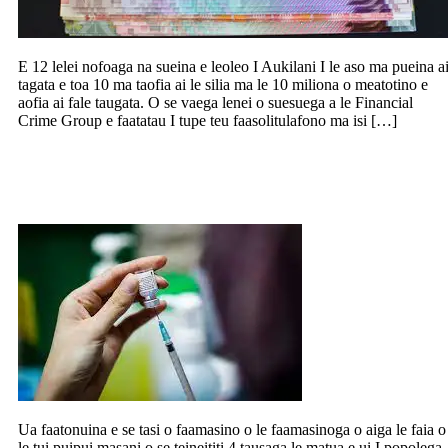
E 12 lelei nofoaga na sueina e leoleo I Aukilani I le aso ma pueina a
tagata e toa 10 ma taofia ai le silia ma le 10 miliona o meatotino e
aofia ai fale taugata. O se vaega lenei o suesuega a le Financial
Crime Group e faatatau I tupe teu faasolitulafono ma isi […]
Faatonu e le faamasino le faia o tuipuipui
o le teineititi 4 tausaga
Ua faatonuina e se tasi o faamasino o le faamasinoga o aiga le faia o
le tui puipui masani o se teineititi 4 tausaga le matua e ui I popolega