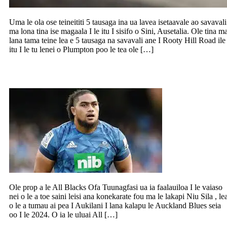
Uma le ola ose teineititi 5 tausaga ina ua lavea isetaavale ao savavali
ma lona tina ise magaala I le itu I sisifo o Sini, Ausetalia. Ole tina m
lana tama teine lea e 5 tausaga na savavali ane I Rooty Hill Road ile
itu I le tu lenei o Plumpton poo le tea ole […]
Toe saini Ofa Tuungafasi ia Aukilani
Ole prop a le All Blacks Ofa Tuunagfasi ua ia faalauiloa I le vaiaso
nei o le a toe saini leisi ana konekarate fou ma le lakapi Niu Sila , le
o le a tumau ai pea I Aukilani I lana kalapu le Auckland Blues seia
oo I le 2024. O ia le uluai All […]