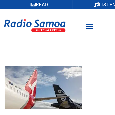
READ
LISTE
E le o mautinoa se aso, ae o Aperila lea ua
fuafua e saoloto ai le feoai I le va o Niu
Sila ma Ausetalia