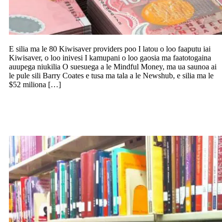
E silia ma le 80 Kiwisaver providers poo I latou o loo faaputu iai
Kiwisaver, o loo inivesi I kamupani o loo gaosia ma faatotogaina
auupega niukilia O suesuega a le Mindful Money, ma ua saunoa ai
le pule sili Barry Coates e tusa ma tala a le Newshub, e silia ma le
$52 miliona […]
Faamagalo le silia ma le $2 miliona o loo
nofoaitalafu ai paaga a faletusi o Aukilani