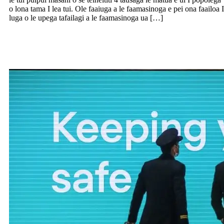
o lona tama I lea tui. Ole faaiuga a le faamasinoga e pei ona faailoa I
luga o le upega tafailagi a le faamasinoga ua […]
Faatalia pea se tonu o le Trans Taman
bubble