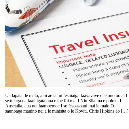
Ua lapatai le malo, afai ae iai ni fesuiaiga faavavave e te ono oo ai I
se tulaga ua faafaigata ona e toe foi mai I Niu Sila ma e poloka I
Ausetalia, aua nei faamoemoe I se fesoasoani mai le malo O
saunoaga manino nei a le minisita o le Koviti, Chris Hipkins ao […]
88 Kiwisaver providers o loo inivesi I