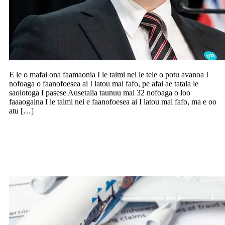
E le o mafai ona faamaonia I le taimi nei le tele o potu avanoa I
nofoaga o faanofoesea ai I latou mai fafo, pe afai ae tatala le
saolotoga I pasese Ausetalia taunuu mai 32 nofoaga o loo
faaaogaina I le taimi nei e faanofoesea ai I latou mai fafo, ma e oo
atu […]
Leai se fesoasoani mai le malo faapea ai
ma kamupani inisiua pea a taofia
faafuasei le feoai saoloto