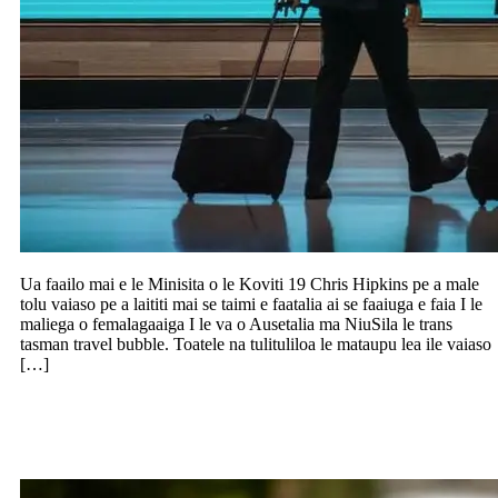
Ua faailo mai e le Minisita o le Koviti 19 Chris Hipkins pe a male
tolu vaiaso pe a laititi mai se taimi e faatalia ai se faaiuga e faia I le
maliega o femalagaaiga I le va o Ausetalia ma NiuSila le trans
tasman travel bubble. Toatele na tulituliloa le mataupu lea ile vaiaso
[…]
Lavea se teineititi 5 tausaga ile taavale
ma maliu ai