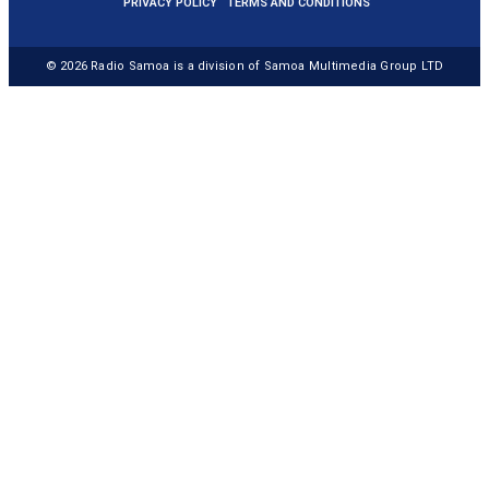
PRIVACY POLICY
TERMS AND CONDITIONS
© 2026
Radio Samoa
is a division of Samoa Multimedia Group LTD