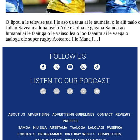
O lipoti a le televise tasi I le aso ua taua ai le taumafai o le alii taalo 
Julian Savea ma lona uso o Arie e aoina le gagana Samoa ao
lumanai ai le faaiuga o le vaiaso lea o loo faaautu ai le vaega o
taaloga ole super rugby Aotearoa I le Mana […]
FOLLOW US
LISTEN TO OUR PODCAST
ABOUT US
ADVERTISING
ADVERTISING GUIDELINES
CONTACT
REVIEWS
PROFILES
SAMOA
NIU SILA
AUSETALIA
TAALOGA
LALOLAGI
PASEFIKA
PODCASTS
PROGRAMMES
BIRTHDAY WISHES
COMPETITION