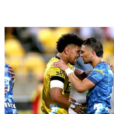
A’o le tautala I le gagana Samoa a Julian
ma Ardie Savea ao lumanai le taaloga ile
faaiuga o le vaiaso