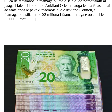
O lea ua faatalanoa le faamagalo uma o sala o loo nofoaitalafu ai
paaga I faletusi I totonu o Aukilani O le manaoga lea ua folasia mai
ao faatalanoa le pakeki faaolaola a le Auckland Council, e
faamagalo le silia ma le $2 miliona I faamaumauga e oo atu I le
35,000 I latou I […]
Sue fale ma pueina tagata e leoleo ise
suesuega I tupe teu faasolitulafono