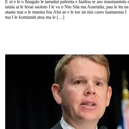
E ui e le o finagalo le tamaitai palemia e faailoa se aso maumaututu 
tatala ai le feoai saoloto I le va o Niu Sila ma Ausetalia, pau le itu ua
ataata mai o le masina fou Afai ae e le toe iai nisi cases faamaonia I
tua I le komiuniti atoa ma le […]
E le o mafai ona faamautu le tele o potu
avanoa pe a tatala le saolotoga ma
Ausetalia