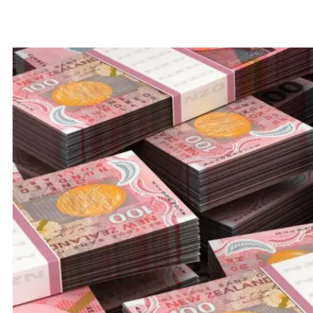
kamupani o gaosia auupega niukilia –
Mindful Money