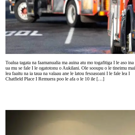
Toalua tagata na faamanualia ma auina atu mo togafitiga I le aso ina
ua mu se fale I le ogatotonu o Aukilani. Ole sooupu o le tineimu mai
lea faaitu na ia taua na valaau ane le latou fesoasoani I le fale lea I
Chatfield Place I Remuera poo le afa o le 10 ile […]
Toe talosagaina foi le taofia o le faailoa o
le suafa