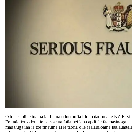
O le tasi alii e toalua iai I laua o loo aofia I le mataupu a le NZ First
Foundations donations case ua faila nei lana apili ile faamasinoga
maualuga ina ia toe finauina ai le taofia o le faalauiloaina faalauaitel