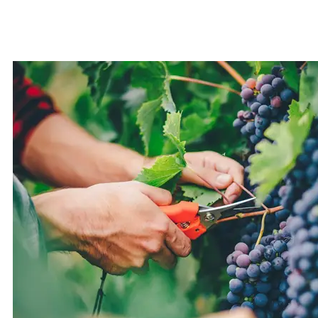
Faailoa e Ausetalia avanoa faigaluega mo
tagata Niu Sila