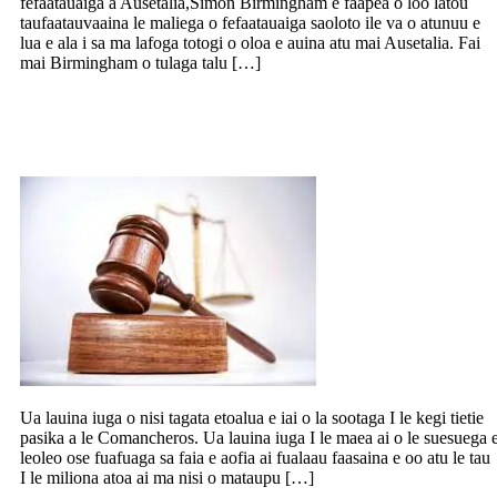
fefaatauaiga a Ausetalia,Simon Birmingham e faapea o loo latou
taufaatauvaaina le maliega o fefaatauaiga saoloto ile va o atunuu e
lua e ala i sa ma lafoga totogi o oloa e auina atu mai Ausetalia. Fai
mai Birmingham o tulaga talu […]
Falepuipui tagata e toalua e iai sootaga I
le Comanchero
Ua lauina iuga o nisi tagata etoalua e iai o la sootaga I le kegi tietie
pasika a le Comancheros. Ua lauina iuga I le maea ai o le suesuega 
leoleo ose fuafuaga sa faia e aofia ai fualaau faasaina e oo atu le tau
I le miliona atoa ai ma nisi o mataupu […]