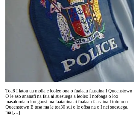
Toa6 I latou ua molia e leoleo ona o fualaau faasaina I Queenstown
O le aso ananafi na faia ai suesuega a leoleo I nofoaga o loo
masalomia o loo gaosi ma faatauina ai fualaau faasaina I totonu o
Queenstown E tusa ma le toa30 sui o le ofisa na o I nei suesuega,
ma […]
Molia ma tulai I luma o le faamasinoga le
na fanaina le taualuga o le Dr Rudi’s