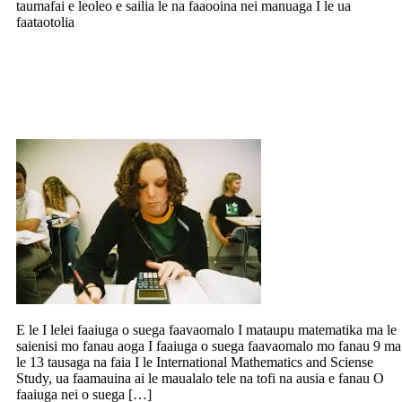
taumafai e leoleo e sailia le na faaooina nei manuaga I le ua
faataotolia
E le I lelei faaiuga o suega faavaomalo I
mataupu matematika ma le saienisi mo
fanau aoga
E le I lelei faaiuga o suega faavaomalo I mataupu matematika ma le
saienisi mo fanau aoga I faaiuga o suega faavaomalo mo fanau 9 ma
le 13 tausaga na faia I le International Mathematics and Sciense
Study, ua faamauina ai le maualalo tele na tofi na ausia e fanau O
faaiuga nei o suega […]