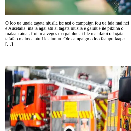
O loo ua unaia tagata niusila ise tasi o campaign fou ua faia mai nei
e Ausetalia, ina ia agai atu ai tagata niusila e galulue ile pikiina o
fualaau aina , fruit ma veges ma galulue ai I le matafaioi o tagata
tafafao maimoa atu I le atunuu. Ole campaign o loo faaupu faapea
[…]
Mu se fale i Remuera, toalua togafitia