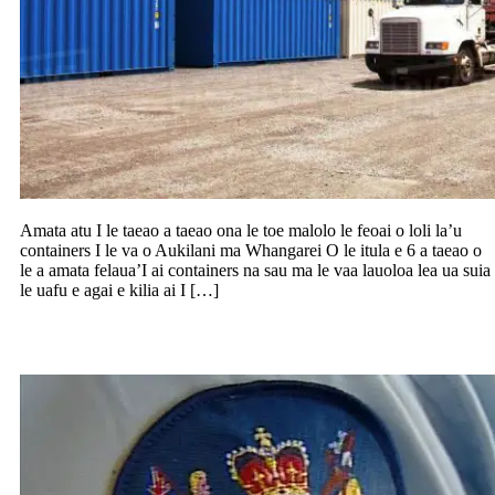
Amata atu I le taeao a taeao ona le toe malolo le feoai o loli la’u
containers I le va o Aukilani ma Whangarei O le itula e 6 a taeao o
le a amata felaua’I ai containers na sau ma le vaa lauoloa lea ua suia
le uafu e agai e kilia ai I […]
Molia le toaono ona o fual