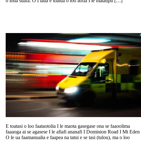
o lona suafa. O I laua e toalua o loo aofia I le mataupu […]
Faaoolima iai se tasi faaaogaina ai se
agaese I Mt Eden
E toatasi o loo faataotolia I le maota gasegase ona se faaoolima
faaaoga ai se agasese I le afiafi ananafi I Dominion Road I Mt Eden
O le ua faamanualia e faapea na tatui e se tasi (tulou), ma o loo