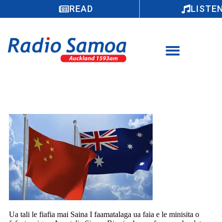
READ
LISTE
Le fiafia Saina i faamatalaga a Ausetalia i
mataupu tau fefaatauaiga
Ua tali le fiafia mai Saina I faamatalaga ua faia e le minisita o