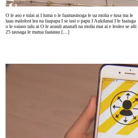
O le aso e tulai ai I luma o le faamasinoga le ua molia e tusa ma le
laau malolosi lea na faapapa I se tasi o papu I Aukilanai I le faaiuga
o le vaiaso talu ai O le aoauli ananafi na molia mai ai e leoleo se alii
25 tausaga le matua faatatau […]
Faaopoopoga fou o le COVID Tracer app,
BLUETOOTH