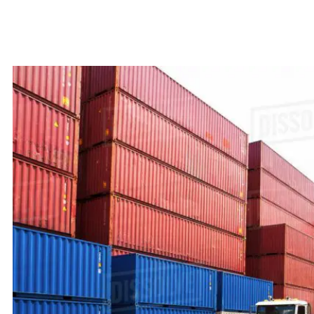
Pisi le stateway I le va o Whagarei ma
Aukilani