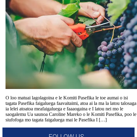
O loo matuai lagolagoina e le Komiti Pasefika le toe aumai o isi
tagata Pasefika faigaluega faavaitaimi, atoa ai la ma la latou talosaga
ia lelei atoatoa meafaigaluega e faaaogaina e I latou nei mo le
saogalemu Ua saunoa Caroline Mareko o le Komiti Pasefika, poo le
siufofoga mo tagata faigaluega mai le Pasefika I […]
FOLLOW US