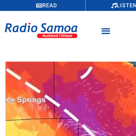
READ
LISTE
Vevela tele le tau I Ausetalia