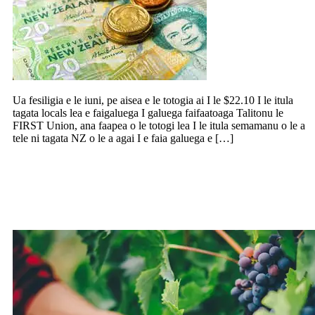
Ua fesiligia e le iuni, pe aisea e le totogia ai I le $22.10 I le itula
tagata locals lea e faigaluega I galuega faifaatoaga Talitonu le
FIRST Union, ana faapea o le totogi lea I le itula semamanu o le a
tele ni tagata NZ o le a agai I e faia galuega e […]
Lagolago ma talosaga le Komiti Pasefika
ia lelei atoatoa le vaaaiga o le isi 2000
tagata faigaleuga faavaitaimi