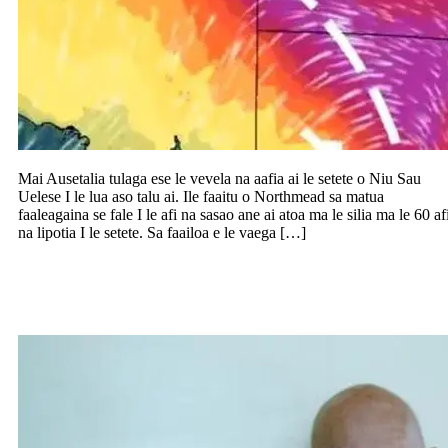
Mai Ausetalia tulaga ese le vevela na aafia ai le setete o Niu Sau
Uelese I le lua aso talu ai. Ile faaitu o Northmead sa matua
faaleagaina se fale I le afi na sasao ane ai atoa ma le silia ma le 60 af
na lipotia I le setete. Sa faailoa e le vaega […]
Ofoina le taui e oo atu I le 100,000 mo
faamatalaga ile maliu ose tama ile 2013