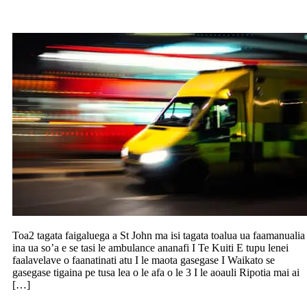
tagata na I totonu o le ambulance
Toa2 tagata faigaluega a St John ma isi tagata toalua ua faamanualia
ina ua so’a e se tasi le ambulance ananafi I Te Kuiti E tupu lenei
faalavelave o faanatinati atu I le maota gasegase I Waikato se
gasegase tigaina pe tusa lea o le afa o le 3 I le aoauli Ripotia mai ai
[…]