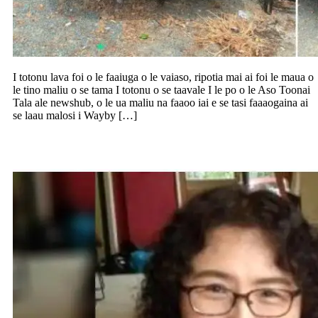
I totonu lava foi o le faaiuga o le vaiaso, ripotia mai ai foi le maua o
le tino maliu o se tama I totonu o se taavale I le po o le Aso Toonai
Tala ale newshub, o le ua maliu na faaoo iai e se tasi faaaogaina ai
se laau malosi i Wayby […]
Suesue le maliu o se tina fai pisinisi iloga