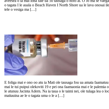
aveesea o ia mai lona fale ua 50 tausaga o nofo ai. O Jo ma se vaega
o tagata I le auala o Beach Haven I North Shore ua le lava onosai il
tele o vesiga ma […]
Ono faaaoga le tui puipui ole koviti 19 ia
Mati 2021
E foliga mai e ono oo atu ia Mati ole tausaga fou ua amata faamatuu
mai le tui puipui olekoviti 19 e pei ona faamaonia mai e le palemia o
le atunuu Jacinta Adern. Na ia taua o le taimi nei, ole tulaga lea o lo
maitauina ae le o tagata uma o le a […]
Manunua tagata faigaluega St John ma