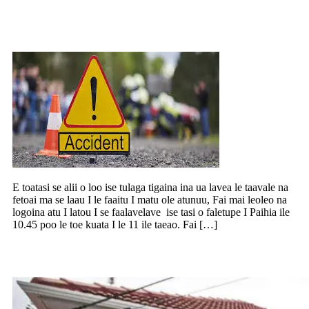
Tigaina ile falemai, fetoai le taavale ma s
laau
E toatasi se alii o loo ise tulaga tigaina ina ua lavea le taavale na
fetoai ma se laau I le faaitu I matu ole atunuu, Fai mai leoleo na
logoina atu I latou I se faalavelave ise tasi o faletupe I Paihia ile
10.45 poo le toe kuata I le 11 ile taeao. Fai […]
E leai seisi na te aveesea au mai lo’u fale.