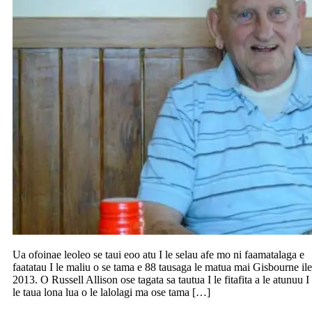
Ua ofoinae leoleo se taui eoo atu I le selau afe mo ni faamatalaga e
faatatau I le maliu o se tama e 88 tausaga le matua mai Gisbourne ile
2013. O Russell Allison ose tagata sa tautua I le fitafita a le atunuu I
le taua lona lua o le lalolagi ma ose tama […]