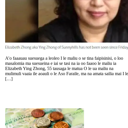
A’o faaauau suesuega a leoleo I le maliu o se tina faipisinisi, o loo
masalomia ma suesueina e iai se tasi na ia oo faaoo le maliu ia
Elizabeth Ying Zhong, 55 tausaga le matua O le ua maliu na
mulimuli vaaia ile aoauli o le Aso Faraile, ma na amata sailia mai I l
[…]
Fesiligia e le FIRSTI union pe aisea e le
totogia ai tagata locals le $22.10