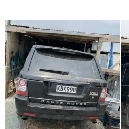
Suesue le tino maliu o le tama na maua I
totonu o se taavale latalata I Wellsford