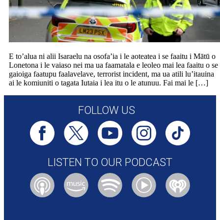
E to’alua ni alii Isaraelu na osofa’ia i le aoteatea i se faaitu i Mātū o
Lonetona i le vaiaso nei ma ua faamatala e leoleo mai lea faaitu o se
gaioiga faatupu faalavelave, terrorist incident, ma ua atili lu’itauina
ai le komiuniti o tagata Iutaia i lea itu o le atunuu. Fai mai le […]
FOLLOW US
LISTEN TO OUR PODCAST