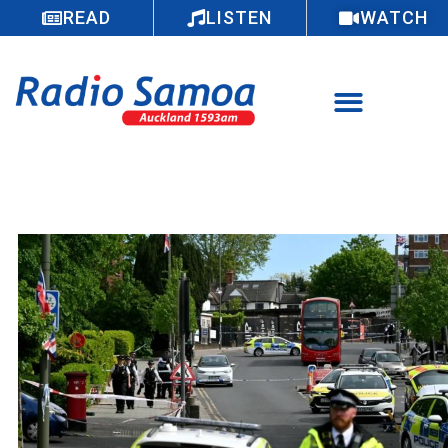
READ
LISTEN
WATCH
Osofa’ia ni alii Isaraelu i Lonetona i se
gaioiga faatupu faalavelave