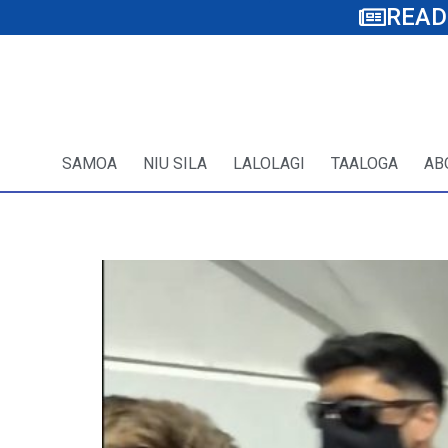
READ
SAMOA
NIU SILA
LALOLAGI
TAALOGA
AB
Lē fiafia Penny Wong i le video na