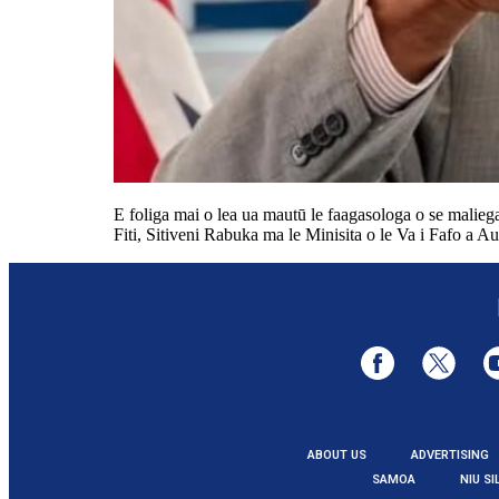
E foliga mai o lea ua mautū le faagasologa o se maliega 
Fiti, Sitiveni Rabuka ma le Minisita o le Va i Fafo a 
ABOUT US
ADVERTISING
SAMOA
NIU SI