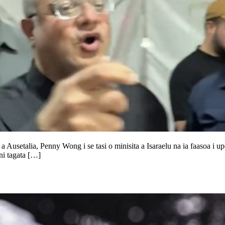
o a Ausetalia, Penny Wong i se tasi o minisita a Isaraelu na ia faasoa i up
 ni tagata […]
alia fuafuaga mo le tetee atu i fuālaau faasā