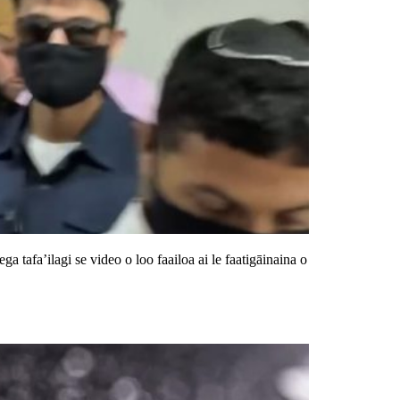
ega tafa’ilagi se video o loo faailoa ai le faatigāinaina o
ina i le Pasefika