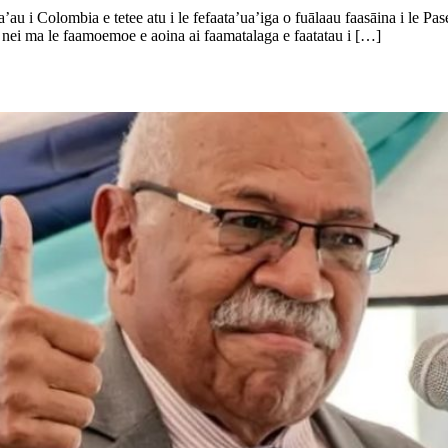
’au i Colombia e tetee atu i le fefaata’ua’iga o fuālaau faasāina i le Pa
nei ma le faamoemoe e aoina ai faamatalaga e faatatau i […]
 ma Ausetalia