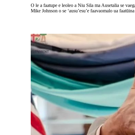
O le a faatupe e leoleo a Niu Sila ma Ausetalia se vaega
Mike Johnson o se ‘ausu’esu’e faavaomalo ua faatūina 
Sologa lelei maliega i le va o Fiti