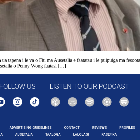
ua tapena i le va o Fiti ma Ausetalia e faatatau i le puipuiga ma fesoota
Ausetalia o Penny Wong faatasi […]
FOLLOW US
LISTEN TO OUR PODCAST
ADVERTISING GUIDELINES
CONTACT
REVIEWS
PROFILES
LA
AUSETALIA
TAALOGA
LALOLAGI
PASEFIKA