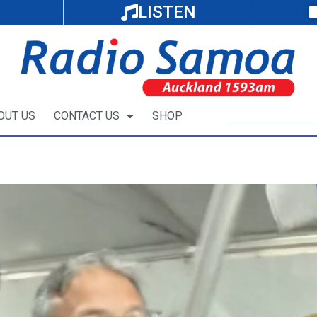
LISTEN
OUT US
CONTACT US
SHOP
 faasoa i upega tafa’ilagi e se minisita a Isa