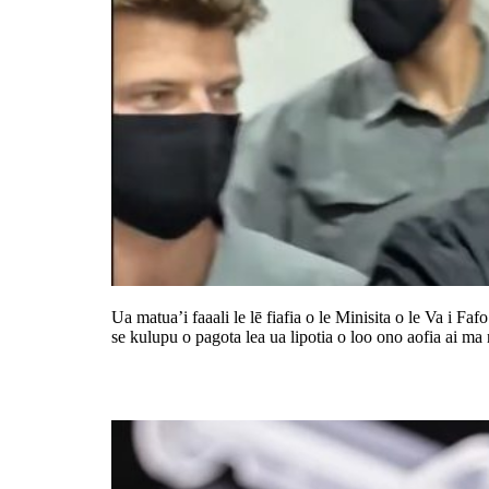
Ua matua’i faaali le lē fiafia o le Minisita o le Va i Faf
se kulupu o pagota lea ua lipotia o loo ono aofia ai ma
Faatupe e leoleo Niu Sila ma Auset