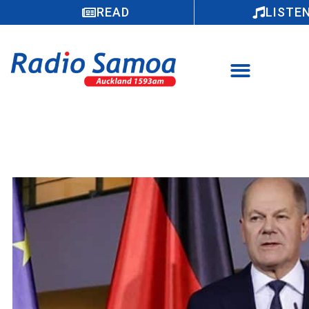
READ
LISTE
SIAMANI: Faamālōlō le minisita o Tupe
a Siamani, feta’ua’ina le faaletonu o le
soofaatasi