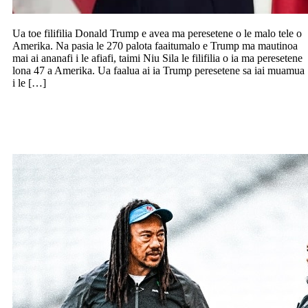
Ua toe filifilia Donald Trump e avea ma peresetene o le malo tele o
Amerika. Na pasia le 270 palota faaitumalo e Trump ma mautinoa
mai ai ananafi i le afiafi, taimi Niu Sila le filifilia o ia ma peresetene
lona 47 a Amerika. Ua faalua ai ia Trump peresetene sa iai muamua
i le […]
Ulufale Vaovasamanaia Seilala Mapusua i
le Moana Pasifika