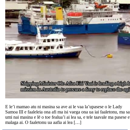
E le’i mamao atu ni masina sa ave ai le vaa la’upasese o le Lady
Samoa III e faaleleia ona afi ma isi vaega ona ua iai faaletonu, ma sa
umi nai masina e lē o toe fealua’i ai lea sa, e tele taavale ma pasese e
malaga ai. O faaletonu ua aafia ai lea […]