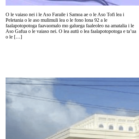
O le vaiaso nei i le Aso Faraile i Samoa ae o le Aso Tofi lea i
Peletania o le aso mulimuli lea o le fono lona 92 a le
faalapotopotoga faavaomalo mo galuega faaleoleo na amatalia i le
Aso Gafua o le vaiaso nei. O lea autū o lea faalapotopotoga e ta’ua
o le […]
Tula’i Willow Lealofi Faisauvale i
moliaga o lona aveese faamalosi o se
teineititi 17 tausaga le matua