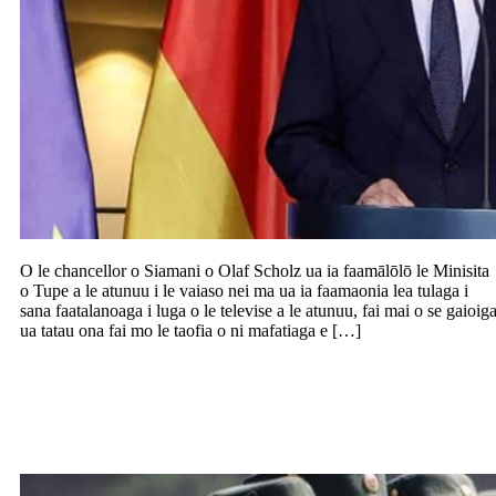
O le chancellor o Siamani o Olaf Scholz ua ia faamālōlō le Minisita
o Tupe a le atunuu i le vaiaso nei ma ua ia faamaonia lea tulaga i
sana faatalanoaga i luga o le televise a le atunuu, fai mai o se gaioig
ua tatau ona fai mo le taofia o ni mafatiaga e […]
UKRAINE: Fai mai Ukraine sa o latou
tau ma fitafita mai Korea i Matu mo le
ulua’i taimi