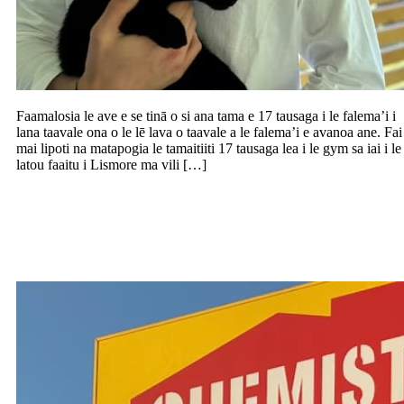
Faamalosia le ave e se tinā o si ana tama e 17 tausaga i le falema’i i
lana taavale ona o le lē lava o taavale a le falema’i e avanoa ane. Fai
mai lipoti na matapogia le tamaitiiti 17 tausaga lea i le gym sa iai i le
latou faaitu i Lismore ma vili […]
Ioeina e le ACCC le tuufaatasia o le
Chemist Warehouse ma le Sigma
Healthcare