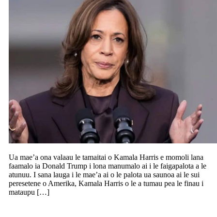
Ua mae’a ona valaau le tamaitai o Kamala Harris e momoli lana
faamalo ia Donald Trump i lona manumalo ai i le faigapalota a le
atunuu. I sana lauga i le mae’a ai o le palota ua saunoa ai le sui
peresetene o Amerika, Kamala Harris o le a tumau pea le finau i
mataupu […]
TONGA/NZ: Taofia pea i le falema’i i