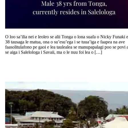
O loo sa’ilia nei e leoleo se alii Tonga o lona suafa o Nicky Funaki 
38 tausaga le matua, ona o su’esu’ega i se tuua’iga e faapea na ave
faasolitulafono pe gaoi e lea taulealea se manupapalagi poo se povi 
se aiga i Salelologa i Savaii, ma o le nuu foi lea o […]
Sa’ili se isi vaa la’upasese fou mo malaga
i le va o Upolu ma Savaii