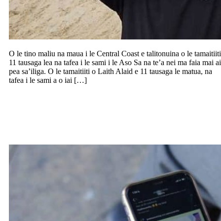
O le tino maliu na maua i le Central Coast e talitonuina o le tamaitiiti
11 tausaga lea na tafea i le sami i le Aso Sa na te’a nei ma faia mai ai
pea sa’iliga. O le tamaitiiti o Laith Alaid e 11 tausaga le matua, na
tafea i le sami a o iai […]
Lagolago e le Leipa le faatulafono o le
tausaga e mafai ai ona faaaogā e tamaiti
le social media