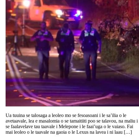
Ua tuuina se talosaga a leoleo mo se fesoasoani i le sa’ilia o le
avetaavale, lea e masalomia o se tamaitiiti poo se talavou, na maliu i
se faalavelave tau taavale i Melepone i le faai’uga o le vaiaso. Fai
mai leoleo o le taavale na gaoia o le Lexus na lavea i ni laau […]