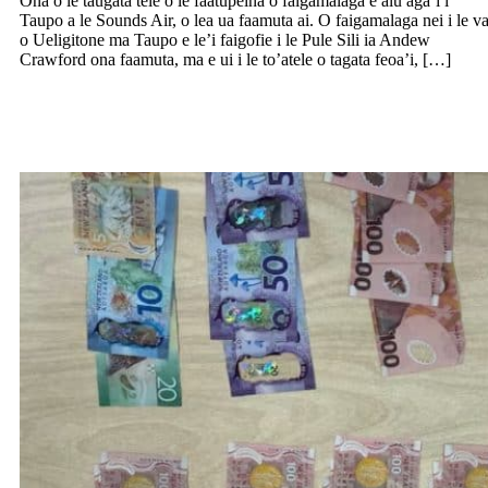
Ona o le taugatā tele o le faatupeina o faigamalaga e alu aga’i i
Taupo a le Sounds Air, o lea ua faamuta ai. O faigamalaga nei i le v
o Ueligitone ma Taupo e le’i faigofie i le Pule Sili ia Andew
Crawford ona faamuta, ma e ui i le to’atele o tagata feoa’i, […]
Taofia i le malaevaalele i Aukilani tagata
Saina to’atolu, tuua’ia i faiga taufaavalea