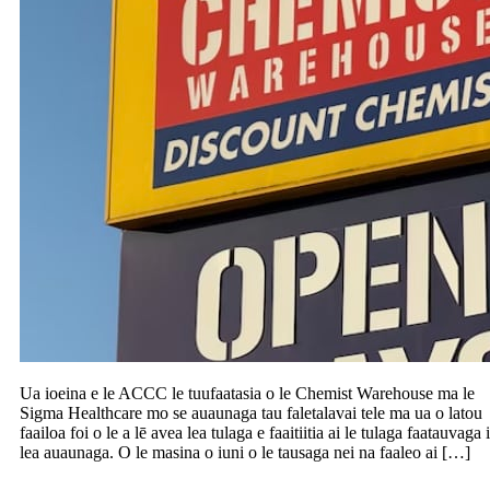
Ua ioeina e le ACCC le tuufaatasia o le Chemist Warehouse ma le
Sigma Healthcare mo se auaunaga tau faletalavai tele ma ua o latou
faailoa foi o le a lē avea lea tulaga e faaitiitia ai le tulaga faatauvaga i
lea auaunaga. O le masina o iuni o le tausaga nei na faaleo ai […]