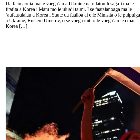
Ua faamaonia mai e vaega’au a Ukraine ua o latou fesaga’i ma le
fitafita a Korea i Matu mo le ulua’i taimi. I se faatalanoaga ma le
‘aufaasalalau a Korea i Saute ua faailoa ai e le Minisita o le puipuiga
a Ukraine, Rustem Umerov, o se vaega itiiti o le vaega’au lea mai
Korea […]
ISARAELU: Tetee le to’atele i le faai’uga
a le Palemia e faamālōlō le Minisita o le
Puipuiga