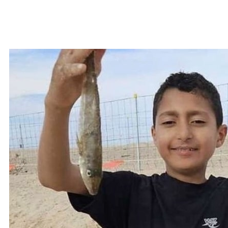
Maua le tino maliu i le Central coast
talitonuina o si tamaitiiti 11 tausaga na
tafea i le sami