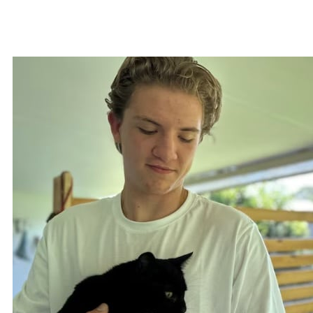
Ave e le tinā si ana tama i le falema’i ina
ua fiu e tatali le taavale a le falema’i