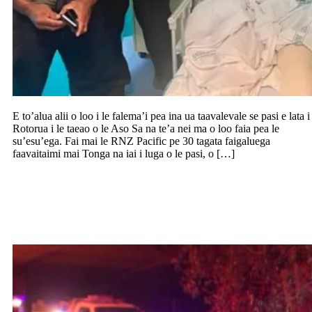
E to’alua alii o loo i le falema’i pea ina ua taavalevale se pasi e lata i
Rotorua i le taeao o le Aso Sa na te’a nei ma o loo faia pea le
su’esu’ega. Fai mai le RNZ Pacific pe 30 tagata faigaluega
faavaitaimi mai Tonga na iai i luga o le pasi, o […]
Manatu leoleo o le avetaavale i se
faalavelave na tula’i mai i le amataga o le
vaiaso i Frankston, o se tamaitiiti