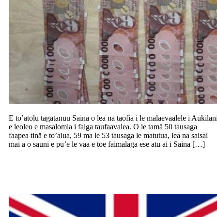
E to’atolu tagatānuu Saina o lea na taofia i le malaevaalele i Aukilan
e leoleo e masalomia i faiga taufaavalea. O le tamā 50 tausaga
faapea tinā e to’alua, 59 ma le 53 tausaga le matutua, lea na saisai
mai a o sauni e pu’e le vaa e toe faimalaga ese atu ai i Saina […]
Mana’o le Palemia o le Atu Kuki ia faia
ni o latou lava tusifolau