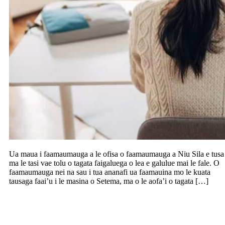
Ua maua i faamaumauga a le ofisa o faamaumauga a Niu Sila e tusa
ma le tasi vae tolu o tagata faigaluega o lea e galulue mai le fale. O
faamaumauga nei na sau i tua ananafi ua faamauina mo le kuata
tausaga faai’u i le masina o Setema, ma o le aofa’i o tagata […]
Toe filifilia Donald Trump ma peresetene
o Amerika