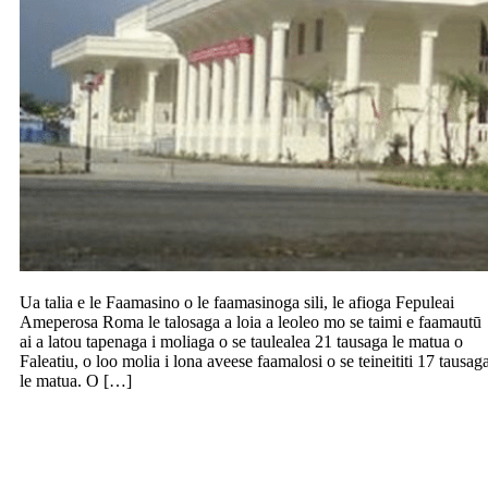
Ua talia e le Faamasino o le faamasinoga sili, le afioga Fepuleai
Ameperosa Roma le talosaga a loia a leoleo mo se taimi e faamautū
ai a latou tapenaga i moliaga o se taulealea 21 tausaga le matua o
Faleatiu, o loo molia i lona aveese faamalosi o se teineititi 17 tausag
le matua. O […]
To’alima sa faigaluega i le Bluebird
Lumber ua sauni i lo latou faamasinoga
ona o moliaga i le toesea o le $100 afe