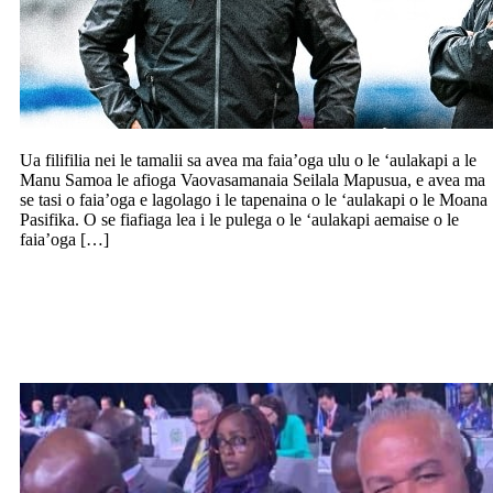
Ua filifilia nei le tamalii sa avea ma faia’oga ulu o le ‘aulakapi a le
Manu Samoa le afioga Vaovasamanaia Seilala Mapusua, e avea ma
se tasi o faia’oga e lagolago i le tapenaina o le ‘aulakapi o le Moana
Pasifika. O se fiafiaga lea i le pulega o le ‘aulakapi aemaise o le
faia’oga […]
Auai le Komesina o leoleo i le fono a le
faalapotopotoga o galuega faaleoleo i le
lalolagi le InterPol