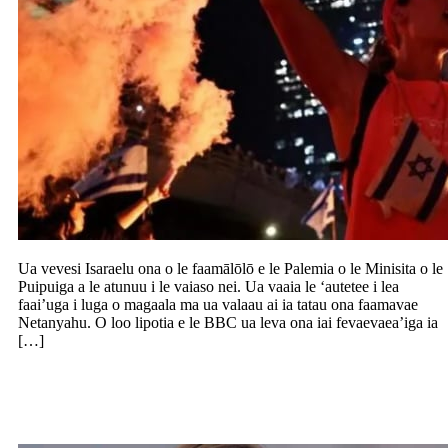
Ua vevesi Isaraelu ona o le faamālōlō e le Palemia o le Minisita o le
Puipuiga a le atunuu i le vaiaso nei. Ua vaaia le ‘autetee i lea
faai’uga i luga o magaala ma ua valaau ai ia tatau ona faamavae
Netanyahu. O loo lipotia e le BBC ua leva ona iai fevaevaea’iga ia
[…]
USA: Talia e Harris le i’uga o le palota
ma le lu’itau aua ne’i muta le finau