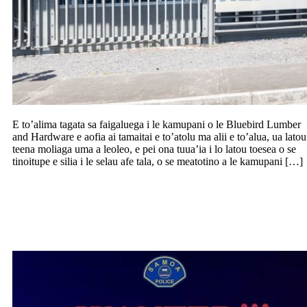
E to’alima tagata sa faigaluega i le kamupani o le Bluebird Lumber
and Hardware e aofia ai tamaitai e to’atolu ma alii e to’alua, ua latou
teena moliaga uma a leoleo, e pei ona tuua’ia i lo latou toesea o se
tinoitupe e silia i le selau afe tala, o se meatotino a le kamupani […]
Sa’ili e leoleo se alii Tonga e maupaolo i
Savaii ona o tuua’iga i lona gaoi o se
manu papalagi