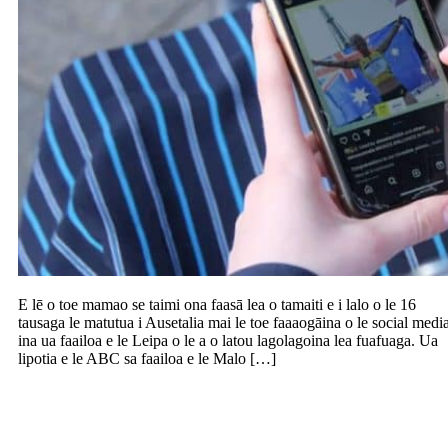
E lē o toe mamao se taimi ona faasā lea o tamaiti e i lalo o le 16
tausaga le matutua i Ausetalia mai le toe faaaogāina o le social medi
ina ua faailoa e le Leipa o le a o latou lagolagoina lea fuafuaga. Ua
lipotia e le ABC sa faailoa e le Malo […]
Faamuta faigamalaga a le Sounds Air
aga’i i Taupo