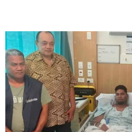
Niu Sila alii faigaluega faavaitaimi e
to’alua na aafia ina ua lavea le pasi na
malaga ane ai