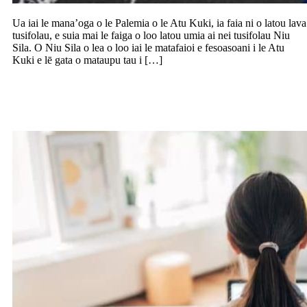
Ua iai le mana’oga o le Palemia o le Atu Kuki, ia faia ni o latou lava
tusifolau, e suia mai le faiga o loo latou umia ai nei tusifolau Niu
Sila. O Niu Sila o lea o loo iai le matafaioi e fesoasoani i le Atu
Kuki e lē gata o mataupu tau i […]
Fuainumera faamauina o tagata Kiwi o
loo galulue mai le fale