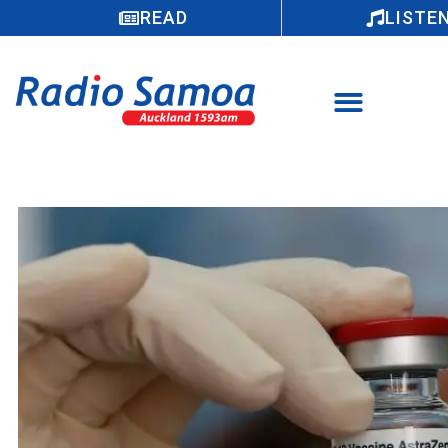
READ
LISTE
Saogalemu pea Samoa mai le Koviti19