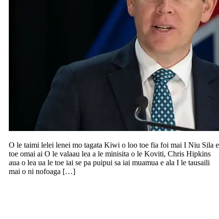
O le taimi lelei lenei mo tagata Kiwi o loo toe fia foi mai I Niu Sila e
toe omai ai O le valaau lea a le minisita o le Koviti, Chris Hipkins
aua o lea ua le toe iai se pa puipui sa iai muamua e ala I le tausaili
mai o ni nofoaga […]
Leai se fesootaiga o le tui lea na mafua ai
ona maliliu le toatolu