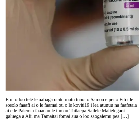
E ui o loo telē le aafiaga o atu motu tuaoi o Samoa e pei o Fiti i le
sosolo faaafi ai o le faamai oti o le koviti19 i lea atunuu na faafetaia
ai e le Palemia faaauau le tumau Tuilaepa Sailele Malielegaoi
galuega a Alii ma Tamaitai fomai auā o loo saogalemu pea […]
Molia le tamaitai, fealuai male fu’a a
Isaraelu ua susunuina