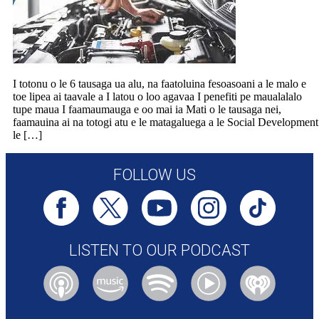
I totonu o le 6 tausaga ua alu, na faatoluina fesoasoani a le malo e
toe lipea ai taavale a I latou o loo agavaa I penefiti pe maualalalo
tupe maua I faamaumauga e oo mai ia Mati o le tausaga nei,
faamauina ai na totogi atu e le matagaluega a le Social Development
le […]
FOLLOW US
LISTEN TO OUR PODCAST