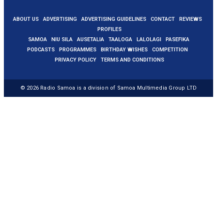
ABOUT US
ADVERTISING
ADVERTISING GUIDELINES
CONTACT
REVIEWS
PROFILES
SAMOA
NIU SILA
AUSETALIA
TAALOGA
LALOLAGI
PASEFIKA
PODCASTS
PROGRAMMES
BIRTHDAY WISHES
COMPETITION
PRIVACY POLICY
TERMS AND CONDITIONS
© 2026
Radio Samoa
is a division of Samoa Multimedia Group LTD