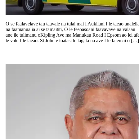
O se faalavelave tau taavale na tulai mai I Aukilani I le taeao analeil
na faamanualia ai se tamaititi, O le fesoasoani faavavave na valaau
ane ile tulimanu oKipling Ave ma Manukau Road I Epsom ao lei af
le valu I le taeao. St John e toatasi le tagata na ave I le falemai o […]
Faasa’o e Laauli nisi o tala feaveai