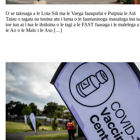
O se talosaga a le Loia Sili ma le Vaega faaupufai e Puipuia le Aiā
Tatau o tagata na tuuina atu i luma o le faamasinoga maualuga ina ia
toe tuu ai i tua le iloiloina o le tagi a le FAST faasaga i le malelega a
le Ao o le Malo i le Aso […]
Tatau ona taofi muamua taimi
faatulagaina e faia ai tui (appointment)