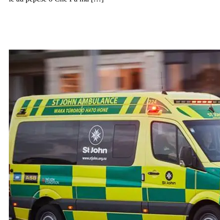
Lavea se tamaititi ise faalavelave tau
taavale i Epsom