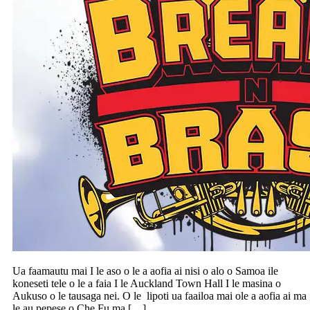
Ua faamautu mai I le aso o le a aofia ai nisi o alo o Samoa ile
koneseti tele o le a faia I le Auckland Town Hall I le masina o
Aukuso o le tausaga nei. O le lipoti ua faailoa mai ole a aofia ai ma
le au pepese o Che Fu ma […]