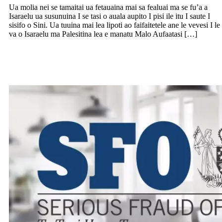
Ua molia nei se tamaitai ua fetauaina mai sa fealuai ma se fu’a a
Isaraelu ua susunuina I se tasi o auala aupito I pisi ile itu I saute I
sisifo o Sini. Ua tuuina mai lea lipoti ao faifaitetele ane le vevesi I le
va o Isaraelu ma Palesitina lea e manatu Malo Aufaatasi […]
Molia tagata e toaono e le Serious Fraud
Office ona o foai ile Leipa