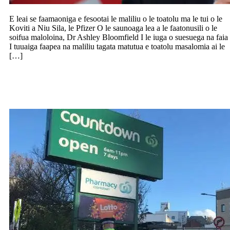
E leai se faamaoniga e fesootai le maliliu o le toatolu ma le tui o le
Koviti a Niu Sila, le Pfizer O le saunoaga lea a le faatonusili o le
soifua maloloina, Dr Ashley Bloomfield I le iuga o suesuega na faia
I tuuaiga faapea na maliliu tagata matutua e toatolu masalomia ai le
[…]
Maua le tonu o le aso e toe tatala ai le
Countdown I Dunedin