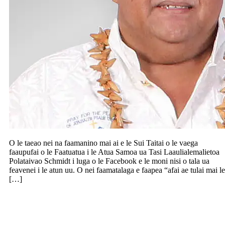
O le taeao nei na faamanino mai ai e le Sui Taitai o le vaega
faaupufai o le Faatuatua i le Atua Samoa ua Tasi Laaulialemalietoa
Polataivao Schmidt i luga o le Facebook e le moni nisi o tala ua
feavenei i le atun uu. O nei faamatalaga e faapea “afai ae tulai mai le
[…]
Teena e le Faamasino Sili le toe tolopo o
le faamasinoga