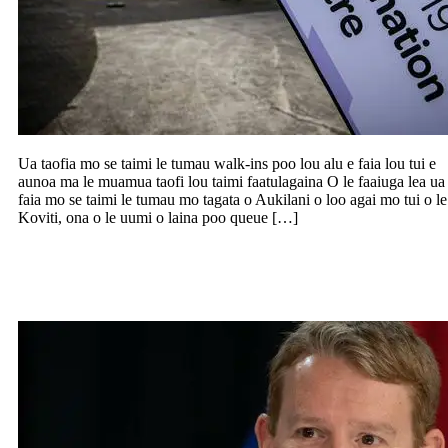
Ua taofia mo se taimi le tumau walk-ins poo lou alu e faia lou tui e
aunoa ma le muamua taofi lou taimi faatulagaina O le faaiuga lea ua
faia mo se taimi le tumau mo tagata o Aukilani o loo agai mo tui o le
Koviti, ona o le uumi o laina poo queue […]
Avanoa lelei e toe foi mai ai tagata Kiwi o
loo I fafo