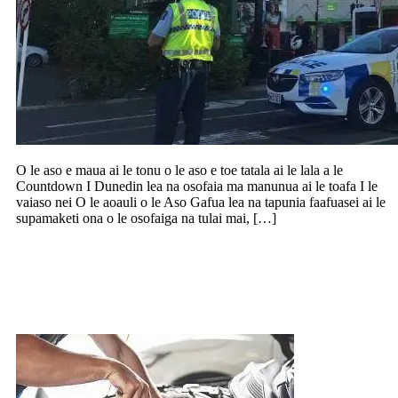
O le aso e maua ai le tonu o le aso e toe tatala ai le lala a le
Countdown I Dunedin lea na osofaia ma manunua ai le toafa I le
vaiaso nei O le aoauli o le Aso Gafua lea na tapunia faafuasei ai le
supamaketi ona o le osofaiga na tulai mai, […]
Faatoluina fesoasoani e toe faaleleia ai
taavale a I latou o loo penefiti pe
maualalo tupe maua