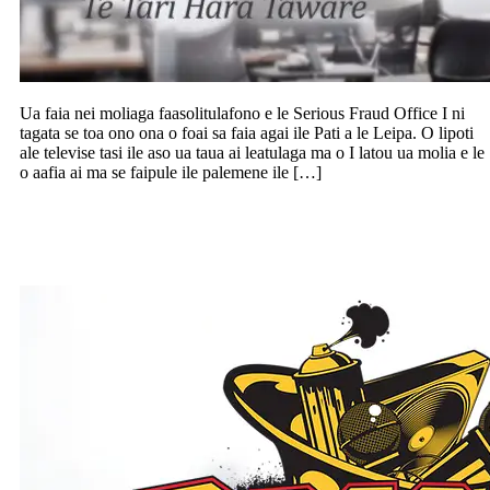
Ua faia nei moliaga faasolitulafono e le Serious Fraud Office I ni
tagata se toa ono ona o foai sa faia agai ile Pati a le Leipa. O lipoti
ale televise tasi ile aso ua taua ai leatulaga ma o I latou ua molia e le
o aafia ai ma se faipule ile palemene ile […]
Breaks and Brass, koneseti ile Town Hall
ia Aukuso