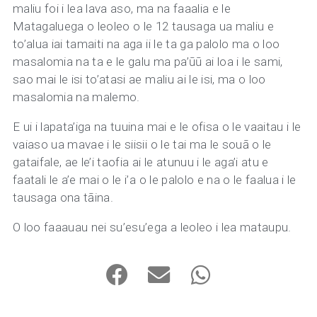
maliu foi i lea lava aso, ma na faaalia e le
Matagaluega o leoleo o le 12 tausaga ua maliu e
to’alua iai tamaiti na aga ii le ta ga palolo ma o loo
masalomia na ta e le galu ma pa’ūū ai loa i le sami,
sao mai le isi to’atasi ae maliu ai le isi, ma o loo
masalomia na malemo.
E ui i lapata’iga na tuuina mai e le ofisa o le vaaitau i le
vaiaso ua mavae i le siisii o le tai ma le souā o le
gataifale, ae le’i taofia ai le atunuu i le aga’i atu e
faatali le a’e mai o le i’a o le palolo e na o le faalua i le
tausaga ona tāina.
O loo faaauau nei su’esu’ega a leoleo i lea mataupu.