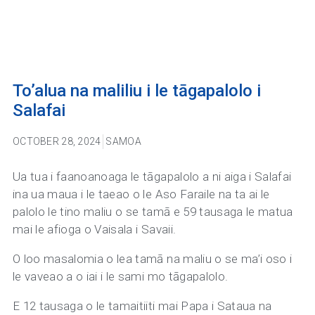
To’alua na maliliu i le tāgapalolo i
Salafai
OCTOBER 28, 2024
SAMOA
Ua tua i faanoanoaga le tāgapalolo a ni aiga i Salafai
ina ua maua i le taeao o le Aso Faraile na ta ai le
palolo le tino maliu o se tamā e 59 tausaga le matua
mai le afioga o Vaisala i Savaii.
O loo masalomia o lea tamā na maliu o se ma’i oso i
le vaveao a o iai i le sami mo tāgapalolo.
E 12 tausaga o le tamaitiiti mai Papa i Sataua na