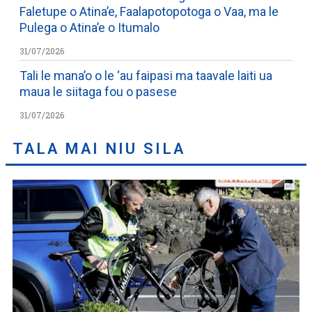
Faletupe o Atina’e, Faalapotopotoga o Vaa, ma le
Pulega o Atina’e o Itumalo
31/07/2026
Tali le mana’o o le ‘au faipasi ma taavale laiti ua
maua le siitaga fou o pasese
31/07/2026
TALA MAI NIU SILA