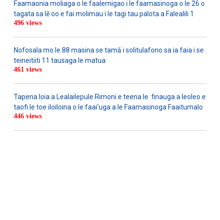
Faamaonia moliaga o le faalemigao i le faamasinoga o le 26 o
tagata sa lē oo e fai molimau i le tagi tau palota a Falealili 1
496 views
Nofosala mo le 88 masina se tamā i solitulafono sa ia faia i se
teineitiiti 11 tausaga le matua
461 views
Tapena loia a Lealailepule Rimoni e teena le finauga a leoleo e
taofi le toe iloiloina o le faai’uga a le Faamasinoga Faaitumalo
446 views