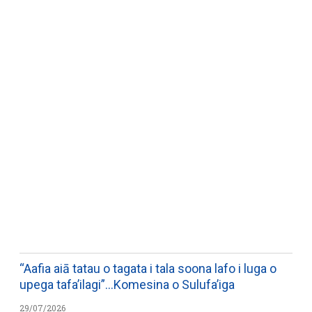
WATCH ON YOUTUBE
“Aafia aiā tatau o tagata i tala soona lafo i luga o
upega tafa’ilagi”…Komesina o Sulufa’iga
29/07/2026