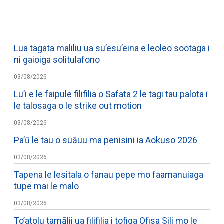
WATCH ON YOUTUBE
Lua tagata maliliu ua su’esu’eina e leoleo sootaga i
ni gaioiga solitulafono
03/08/2026
Lu’i e le faipule filifilia o Safata 2 le tagi tau palota i
le talosaga o le strike out motion
03/08/2026
Pa’ū le tau o suāuu ma penisini ia Aokuso 2026
03/08/2026
Tapena le lesitala o fanau pepe mo faamanuiaga
tupe mai le malo
03/08/2026
To’atolu tamālii ua filifilia i tofiga Ofisa Sili mo le