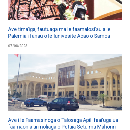
Ave tima’iga, fautuaga ma le faamalosi’au a le
Palemia i fanau o le Iunivesite Aoao o Samoa
07/08/2026
Ave i le Faamasinoga o Talosaga Apili faai’uga ua
faamaonia ai moliaga o Petaia Setu ma Mahonri