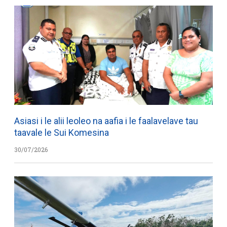
Asiasi i le alii leoleo na aafia i le faalavelave tau
taavale le Sui Komesina
30/07/2026