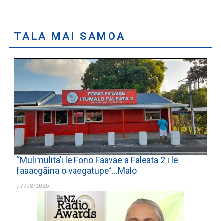
TALA MAI SAMOA
“Mulimulita’i le Fono Faavae a Faleata 2 i le
faaaogāina o vaegatupe”…Malo
07/08/2026