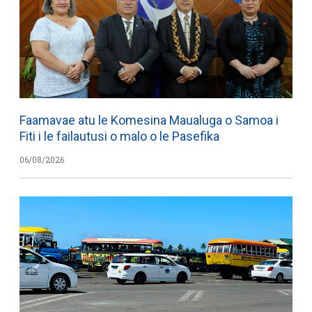
Faamavae atu le Komesina Maualuga o Samoa i
Fiti i le failautusi o malo o le Pasefika
06/08/2026