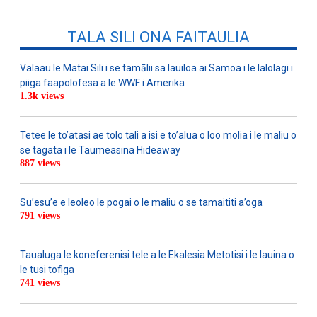
TALA SILI ONA FAITAULIA
Valaau le Matai Sili i se tamālii sa lauiloa ai Samoa i le lalolagi i
piiga faapolofesa a le WWF i Amerika
1.3k views
Tetee le to’atasi ae tolo tali a isi e to’alua o loo molia i le maliu o
se tagata i le Taumeasina Hideaway
887 views
Su’esu’e e leoleo le pogai o le maliu o se tamaititi a’oga
791 views
Taualuga le koneferenisi tele a le Ekalesia Metotisi i le lauina o
le tusi tofiga
741 views