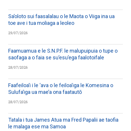
Sa’oloto sui faasalalau o le Maota o Viiga ina ua
toe ave i tua moliaga a leoleo
29/07/2026
Faamuamua e le S.N.P.F. le malupuipuia o tupe o
saofaga a o faia se su’esu’ega faalotoifale
28/07/2026
Faafeiloa’i i le ‘ava o le feiloa’iga le Komesina o
Sulufa’iga ua mae’a ona faatautō
28/07/2026
Tatala i tua James Atua ma Fred Papalii ae taofia
le malaga ese ma Samoa