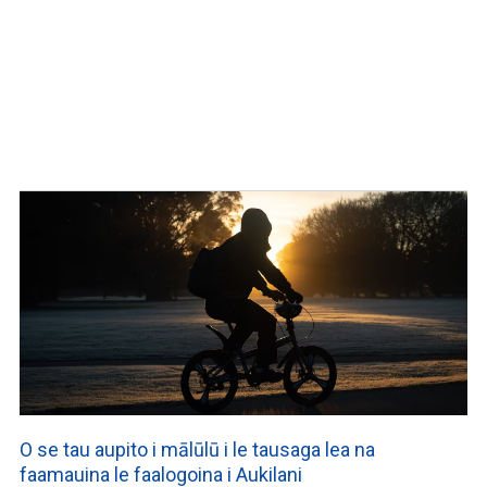
O se tau aupito i mālūlū i le tausaga lea na
faamauina le faalogoina i Aukilani