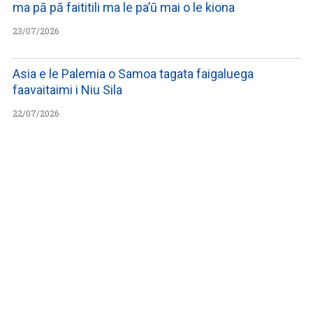
ma pā pā faititili ma le pa’ū mai o le kiona
23/07/2026
Asia e le Palemia o Samoa tagata faigaluega
faavaitaimi i Niu Sila
22/07/2026