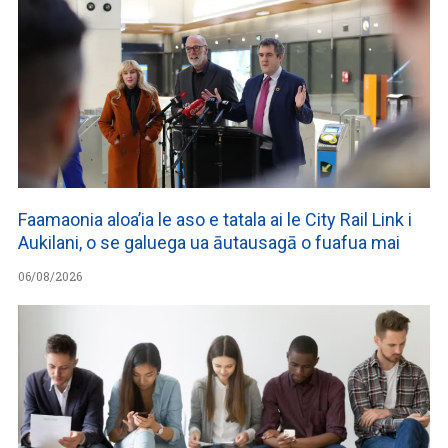
Faamaonia aloa’ia le aso e tatala ai le City Rail Link i
Aukilani, o se galuega ua āutausagā o fuafua mai
06/08/2026