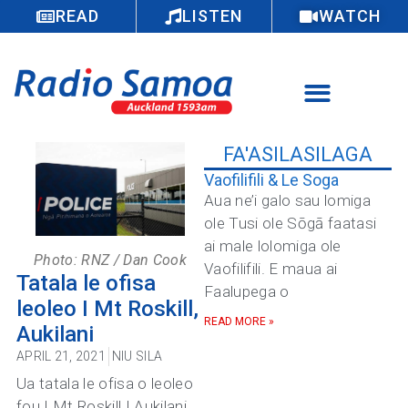
READ
LISTEN
WATCH
FA'ASILASILAGA
Vaofilifili & Le Soga
Aua ne’i galo sau lomiga
ole Tusi ole Sōgā faatasi
ai male lolomiga ole
Photo: RNZ / Dan Cook
Vaofilifili. E maua ai
Tatala le ofisa
Faalupega o
leoleo I Mt Roskill,
READ MORE »
Aukilani
APRIL 21, 2021
NIU SILA
Ua tatala le ofisa o leoleo
fou I Mt Roskill I Aukilani