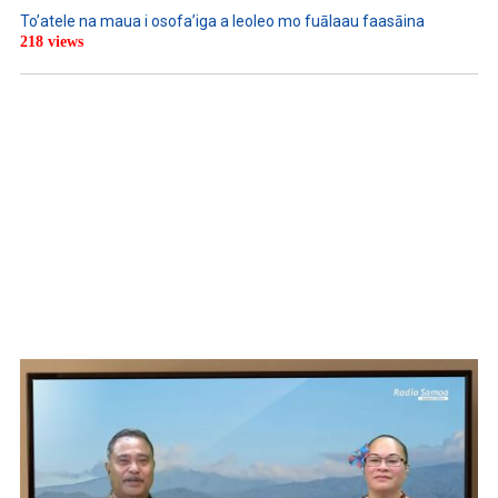
To’atele na maua i osofa’iga a leoleo mo fuālaau faasāina
218 views
WATCH ON YOUTUBE