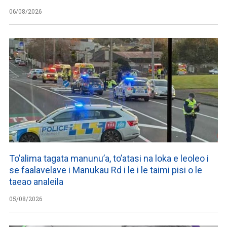
06/08/2026
To’alima tagata manunu’a, to’atasi na loka e leoleo i
se faalavelave i Manukau Rd i le i le taimi pisi o le
taeao analeila
05/08/2026