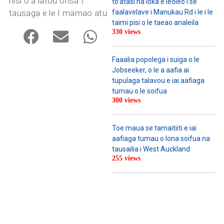
nisi o a latou ofisa I
to’atasi na loka e leoleo i se
tausaga e le I mamao atu
faalavelave i Manukau Rd i le i le
taimi pisi o le taeao analeila
330 views
Faaalia popolega i suiga o le
Jobseeker, o le a aafia ai
tupulaga talavou e iai aafiaga
tumau o le soifua
300 views
Toe maua se tamaitiiti e iai
aafiaga tumau o lona soifua na
tausailia i West Auckland
255 views