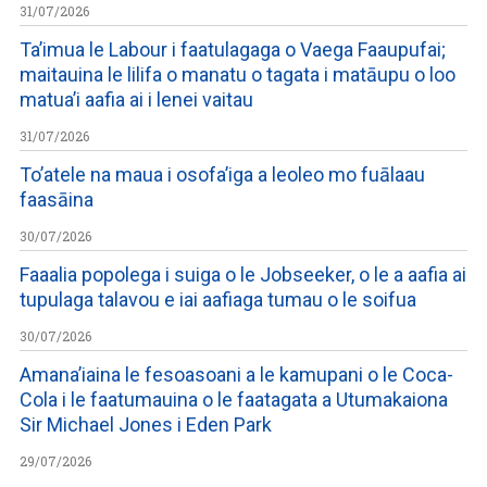
31/07/2026
Ta’imua le Labour i faatulagaga o Vaega Faaupufai;
maitauina le lilifa o manatu o tagata i matāupu o loo
matua’i aafia ai i lenei vaitau
31/07/2026
To’atele na maua i osofa’iga a leoleo mo fuālaau
faasāina
30/07/2026
Faaalia popolega i suiga o le Jobseeker, o le a aafia ai
tupulaga talavou e iai aafiaga tumau o le soifua
30/07/2026
Amana’iaina le fesoasoani a le kamupani o le Coca-
Cola i le faatumauina o le faatagata a Utumakaiona
Sir Michael Jones i Eden Park
29/07/2026