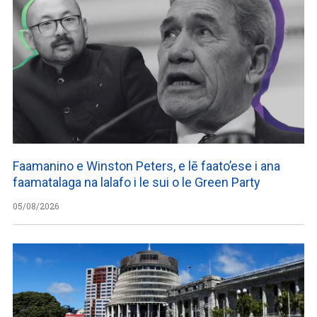
Faamanino e Winston Peters, e lē faato’ese i ana
faamatalaga na lalafo i le sui o le Green Party
05/08/2026