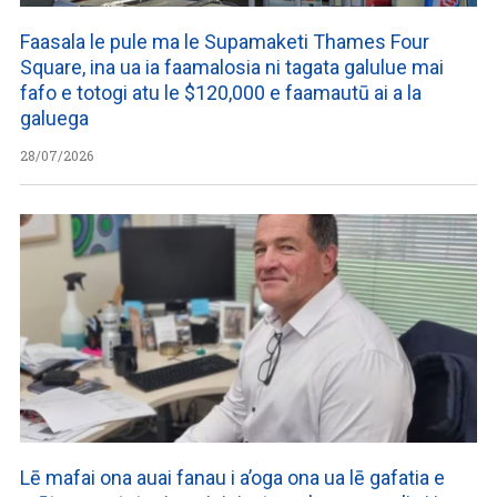
Faasala le pule ma le Supamaketi Thames Four
Square, ina ua ia faamalosia ni tagata galulue mai
fafo e totogi atu le $120,000 e faamautū ai a la
galuega
28/07/2026
Lē mafai ona auai fanau i a’oga ona ua lē gafatia e