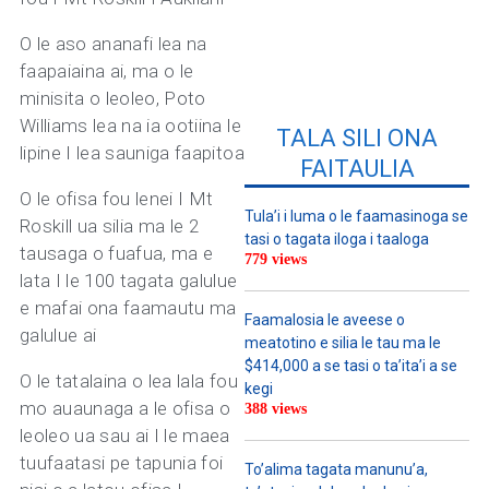
O le aso ananafi lea na
faapaiaina ai, ma o le
minisita o leoleo, Poto
Williams lea na ia ootiina le
TALA SILI ONA
lipine I lea sauniga faapitoa
FAITAULIA
O le ofisa fou lenei I Mt
Tula’i i luma o le faamasinoga se
Roskill ua silia ma le 2
tasi o tagata iloga i taaloga
tausaga o fuafua, ma e
779 views
lata I le 100 tagata galulue
e mafai ona faamautu ma
Faamalosia le aveese o
galulue ai
meatotino e silia le tau ma le
$414,000 a se tasi o ta’ita’i a se
O le tatalaina o lea lala fou
kegi
mo auaunaga a le ofisa o
388 views
leoleo ua sau ai I le maea
tuufaatasi pe tapunia foi
To’alima tagata manunu’a,