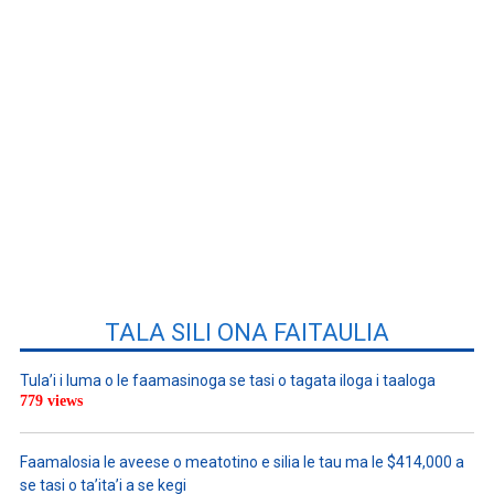
TALA SILI ONA FAITAULIA
Tula’i i luma o le faamasinoga se tasi o tagata iloga i taaloga
779 views
Faamalosia le aveese o meatotino e silia le tau ma le $414,000 a
se tasi o ta’ita’i a se kegi