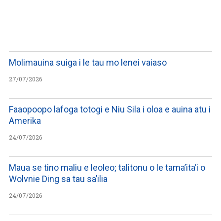
WATCH ON YOUTUBE
Molimauina suiga i le tau mo lenei vaiaso
27/07/2026
Faaopoopo lafoga totogi e Niu Sila i oloa e auina atu i
Amerika
24/07/2026
Maua se tino maliu e leoleo; talitonu o le tama’ita’i o
Wolvnie Ding sa tau sa’ilia
24/07/2026