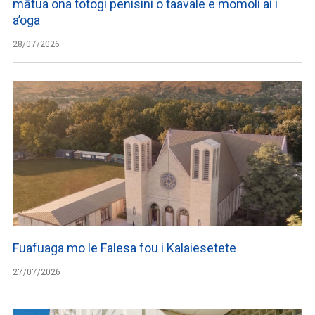
mātua ona totogi penisini o taavale e momoli ai i
a’oga
28/07/2026
Fuafuaga mo le Falesa fou i Kalaiesetete
27/07/2026