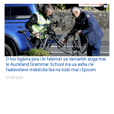
O loo tigāina pea i le falema’i se tamaitiiti a’oga mai
le Auckland Grammar School ina ua aafia i le
faalavelave mata’utia lea na tula’i mai i Epsom
07/08/2026