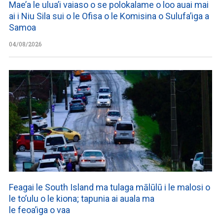
Mae’a le ulua’i vaiaso o se polokalame o loo auai mai
ai i Niu Sila sui o le Ofisa o le Komisina o Sulufa’iga a
Samoa
04/08/2026
Feagai le South Island ma tulaga mālūlū i le malosi o
le to’ulu o le kiona; tapunia ai auala ma
le feoa’iga o vaa