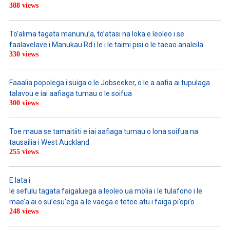
388 views
To’alima tagata manunu’a, to’atasi na loka e leoleo i se
faalavelave i Manukau Rd i le i le taimi pisi o le taeao analeila
330 views
Faaalia popolega i suiga o le Jobseeker, o le a aafia ai tupulaga
talavou e iai aafiaga tumau o le soifua
300 views
Toe maua se tamaitiiti e iai aafiaga tumau o lona soifua na
tausailia i West Auckland
255 views
E lata i
le sefulu tagata faigaluega a leoleo ua molia i le tulafono i le
mae’a ai o su’esu’ega a le vaega e tetee atu i faiga pi’opi’o
248 views