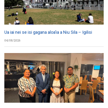
Ua iai nei se isi gagana aloa’ia a Niu Sila – Igilisi
04/08/2026