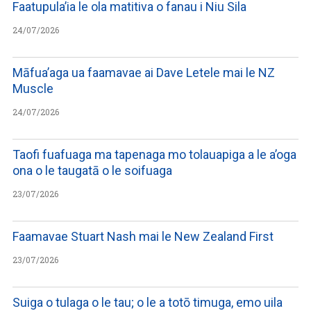
Faatupula’ia le ola matitiva o fanau i Niu Sila
24/07/2026
Māfua’aga ua faamavae ai Dave Letele mai le NZ
Muscle
24/07/2026
Taofi fuafuaga ma tapenaga mo tolauapiga a le a’oga
ona o le taugatā o le soifuaga
23/07/2026
Faamavae Stuart Nash mai le New Zealand First
23/07/2026
Suiga o tulaga o le tau; o le a totō timuga, emo uila