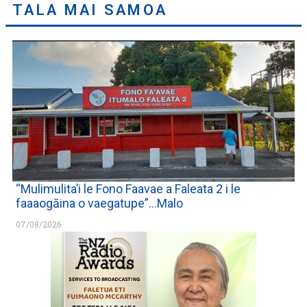
TALA MAI SAMOA
“Mulimulita’i le Fono Faavae a Faleata 2 i le
faaaogāina o vaegatupe”…Malo
07/08/2026