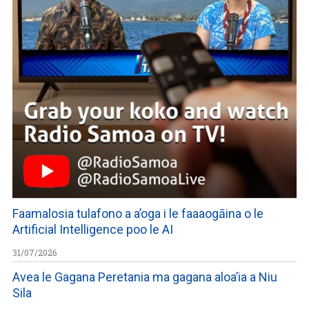
Faamalosia tulafono a a’oga i le faaaogāina o le
Artificial Intelligence poo le AI
31/07/2026
Avea le Gagana Peretania ma gagana aloa’ia a Niu
Sila