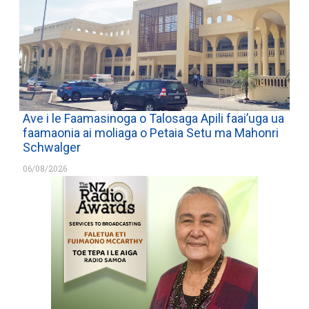
Ave i le Faamasinoga o Talosaga Apili faai’uga ua
faamaonia ai moliaga o Petaia Setu ma Mahonri
Schwalger
06/08/2026