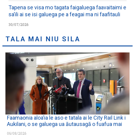
Tapena se visa mo tagata faigaluega faavaitaimi e
sa’ili ai se isi galuega pe a feagai ma ni faafitauli
30/07/2026
TALA MAI NIU SILA
Faamaonia aloa’ia le aso e tatala ai le City Rail Link i
Aukilani, o se galuega ua āutausagā o fuafua mai
06/08/2026