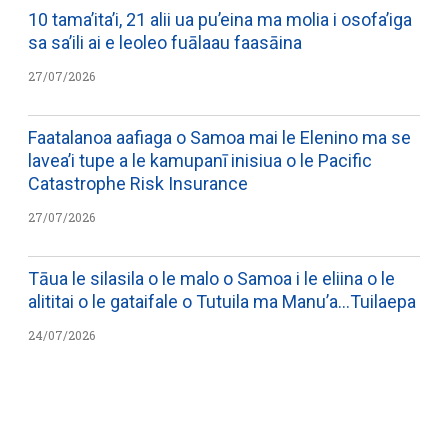
10 tama’ita’i, 21 alii ua pu’eina ma molia i osofa’iga
sa sa’ili ai e leoleo fuālaau faasāina
27/07/2026
Faatalanoa aafiaga o Samoa mai le Elenino ma se
lavea’i tupe a le kamupanī inisiua o le Pacific
Catastrophe Risk Insurance
27/07/2026
Tāua le silasila o le malo o Samoa i le eliina o le
alititai o le gataifale o Tutuila ma Manu’a…Tuilaepa
24/07/2026