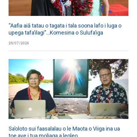
“Aafia aiā tatau o tagata i tala soona lafo i luga o
upega tafa’ilagi”…Komesina o Sulufa’iga
29/07/2026
Sa’oloto sui faasalalau o le Maota o Viiga ina ua
toe ave i tua moliaga a leoleo