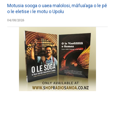
Motusia sooga o uaea malolosi, māfua’aga o le pē
o le eletise i le motu o Upolu
04/08/2026