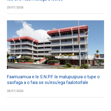
29/07/2026
Faamuamua e le S.N.P.F. le malupuipuia o tupe o
saofaga a o faia se su’esu’ega faalotoifale
28/07/2026