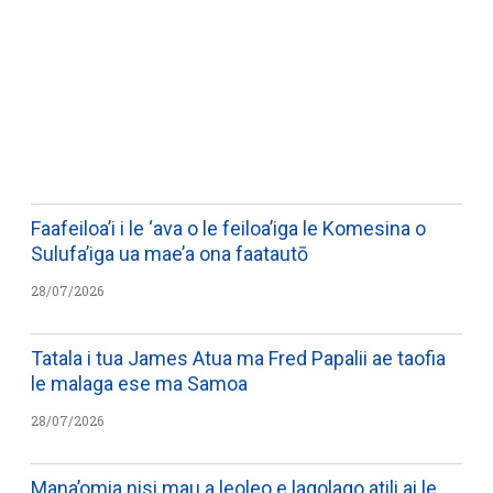
WATCH ON YOUTUBE
Faafeiloa’i i le ‘ava o le feiloa’iga le Komesina o
Sulufa’iga ua mae’a ona faatautō
28/07/2026
Tatala i tua James Atua ma Fred Papalii ae taofia
le malaga ese ma Samoa
28/07/2026
Mana’omia nisi mau a leoleo e lagolago atili ai le