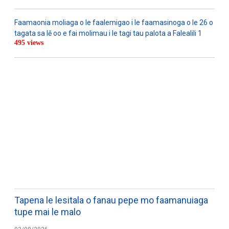
Faamaonia moliaga o le faalemigao i le faamasinoga o le 26 o
tagata sa lē oo e fai molimau i le tagi tau palota a Falealili 1
495 views
WATCH ON YOUTUBE
Tapena le lesitala o fanau pepe mo faamanuiaga
tupe mai le malo