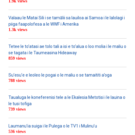
1.9k views
Valaau le Matai Sili i se tamālii sa lauiloa ai Samoa i le lalolagi i
piiga faapolofesa a le WWF i Amerika
1.3k views
Tetee le to’atasi ae tolo tali a isi e to’alua o loo molia i le maliu o
se tagata i le Taumeasina Hideaway
859 views
Su’esu’e e leoleo le pogai o le maliu o se tamaititi a’oga
788 views
Taualuga le koneferenisi tele a le Ekalesia Metotisi i le lauina o
le tusi tofiga
739 views
Laumanu’ia suiga i le Pulega o le TV1 i Mulinu’u
536 views