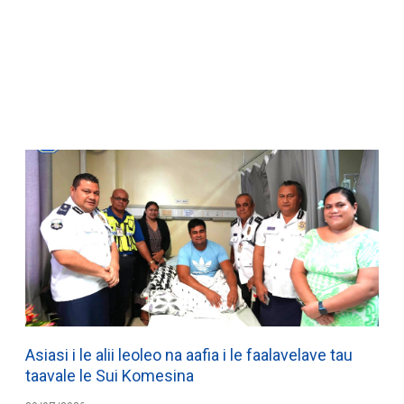
WATCH ON YOUTUBE
Asiasi i le alii leoleo na aafia i le faalavelave tau
taavale le Sui Komesina