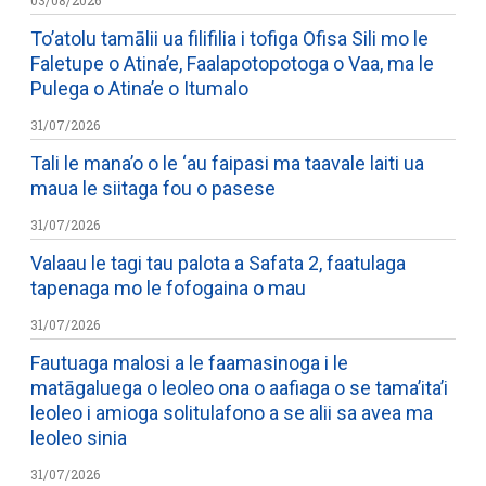
03/08/2026
To’atolu tamālii ua filifilia i tofiga Ofisa Sili mo le
Faletupe o Atina’e, Faalapotopotoga o Vaa, ma le
Pulega o Atina’e o Itumalo
31/07/2026
Tali le mana’o o le ‘au faipasi ma taavale laiti ua
maua le siitaga fou o pasese
31/07/2026
Valaau le tagi tau palota a Safata 2, faatulaga
tapenaga mo le fofogaina o mau
31/07/2026
Fautuaga malosi a le faamasinoga i le
matāgaluega o leoleo ona o aafiaga o se tama’ita’i
leoleo i amioga solitulafono a se alii sa avea ma
leoleo sinia
31/07/2026