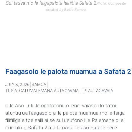
Sui tauva mo le faigapalota laitiiti a Safata 2
Photo: Composite
created by Radio Samoa
Faagasolo le palota muamua a Safata 
JULY 8, 2026
SAMOA
TUSIA: GALUMALEMANA AUTAGAVAIA TIPI AUTAGAVAIA
O le Aso Lulu le ogatotonu o lenei vaiaso i lo tatou
atunuu ua faagasolo ai le palota muamua mo le faiga
filifiliga e toe saili ai se sui usufono i le Palemene o le
itumalo o Safata 2 a o lumanai le aso Faraile nei e