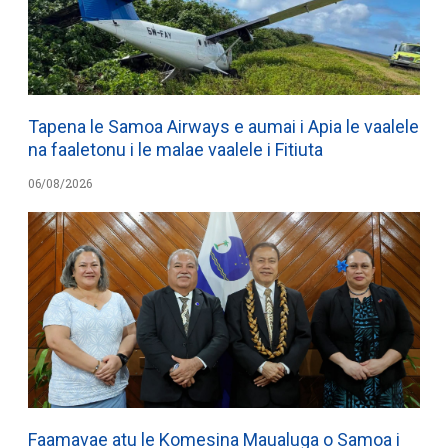
Tapena le Samoa Airways e aumai i Apia le vaalele
na faaletonu i le malae vaalele i Fitiuta
06/08/2026
Faamavae atu le Komesina Maualuga o Samoa i