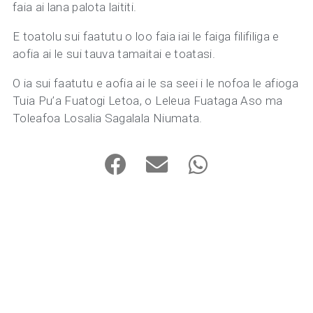
faia ai lana palota laititi.
E toatolu sui faatutu o loo faia iai le faiga filifiliga e
aofia ai le sui tauva tamaitai e toatasi.
O ia sui faatutu e aofia ai le sa seei i le nofoa le afioga
Tuia Pu’a Fuatogi Letoa, o Leleua Fuataga Aso ma
Toleafoa Losalia Sagalala Niumata.