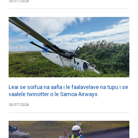
30/07/2026
Leai se soifua na aafia i le faalavelave na tupu i se
vaalele twinotter o le Samoa Airways
30/07/2026