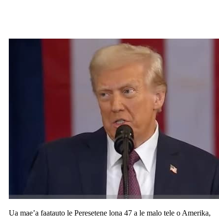
AMERIKA: Faatauto Donald Trump e
avea ma Peresetene lona 47 a Amerika
Ua mae’a faatauto le Peresetene lona 47 a le malo tele o Amerika,