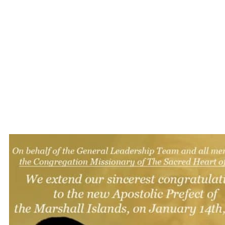
Filifilia se faifeau patele mai Samoa e
galue o se ta’ita’i faaaposetolo mo le
Ekalesia Katoliko i le Atu Malesala