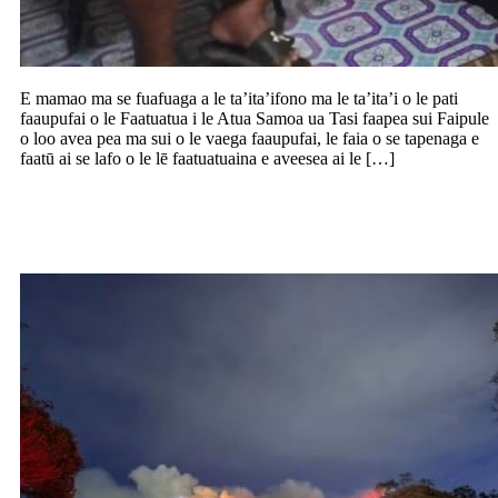
E mamao ma se fuafuaga a le ta’ita’ifono ma le ta’ita’i o le pati
faaupufai o le Faatuatua i le Atua Samoa ua Tasi faapea sui Faipule
o loo avea pea ma sui o le vaega faaupufai, le faia o se tapenaga e
faatū ai se lafo o le lē faatuatuaina e aveesea ai le […]
Na susunu lava ma le mautinoa le mauga 
Magele