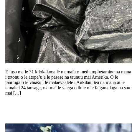
E tusa ma le 31 kilokalama le mamafa o methamphetamine na maua
i totonu o le atopa’u a le pasese na taunuu mai Amerika. O le
faai’uga o le vaiaso i le malaevaalele i Aukilani lea na maua ai le
tamaitai 24 tausaga, ma mai le vaega o tiute o le faigamalaga na sau
mai […]
Lapata’ia tagata Aukilani e tapena mo
timuga mamafa ma savili malolosi