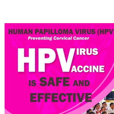
Una’ia tuipuipui o fanau teine e puipuia
ai mai le kanesa o le gutu o le to’alafanau