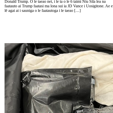
Donald Trump. O le taeao nei, i le ta o le 6 taimi Niu Sila lea na
faatauto ai Trump faatasi ma lona sui ia JD Vance i Uosigitone. Ae e
lē agai ai i sauniga o le faatautoga i le taeao […]
$11 miliona le tau o fuālaau faasāina
maua i totonu o le atopau i le
malaevaalele