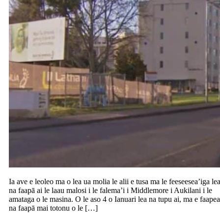
Ia ave e leoleo ma o lea ua molia le alii e tusa ma le feeseesea’iga le
na faapā ai le laau malosi i le falema’i i Middlemore i Aukilani i le
amataga o le masina. O le aso 4 o Ianuari lea na tupu ai, ma e faapea
na faapā mai totonu o le […]