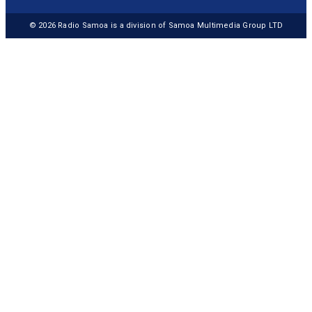
© 2026
Radio Samoa
is a division of Samoa Multimedia Group LTD