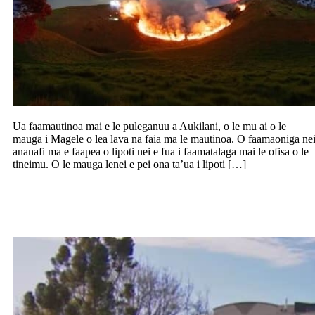
Ua faamautinoa mai e le puleganuu a Aukilani, o le mu ai o le
mauga i Magele o lea lava na faia ma le mautinoa. O faamaoniga ne
ananafi ma e faapea o lipoti nei e fua i faamatalaga mai le ofisa o le
tineimu. O le mauga lenei e pei ona ta’ua i lipoti […]
Molia le alii na faapāina le laau malosi i
le falema’i i Middlemore