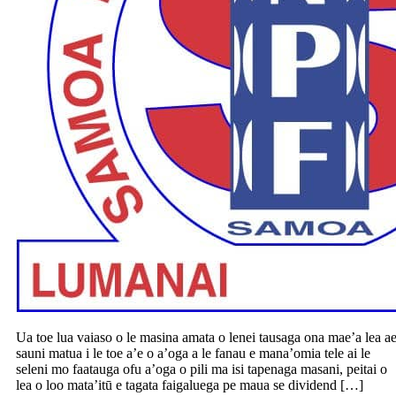
Ua toe lua vaiaso o le masina amata o lenei tausaga ona mae’a lea a
sauni matua i le toe a’e o a’oga a le fanau e mana’omia tele ai le
seleni mo faatauga ofu a’oga o pili ma isi tapenaga masani, peitai o
lea o loo mata’itū e tagata faigaluega pe maua se dividend […]