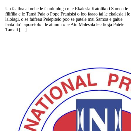
Ua faailoa ai nei e le faauluuluga o le Ekalesia Katoliko i Samoa le
filifilia e le Tamā Paia o Pope Franisisi o loo faaao iai le ekalesia i le
lalolagi, o se faifeau Pelepitelo poo se patele mai Samoa e galue
faata’ita’i aposetolo i le atunuu o le Atu Malesala le afioga Patele
Tamati […]
Faatali pea le aufaisaofaga o le NPF pe
maua se pasene o le faamanuiaga amata o
le tausaga