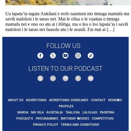
Ua lapata’ia tagata Aukilani e nofo sauniuni mo timuga mamafa ma
savili malolosi i le taeao nei. Mai le ofisa o le vaaitau o timuga
mamafa nei e ono oo atu ai i lōlōga, ma o lea o loo lapata’ia i savili
malolosi i le taeao nei faasolo atu i le aoauli. Fai mai ai […]
FOLLOW US
LISTEN TO OUR PODCAST
ABOUT US
ADVERTISING
ADVERTISING GUIDELINES
CONTACT
REVIEWS
PROFILES
SAMOA
NIU SILA
AUSETALIA
TAALOGA
LALOLAGI
PASEFIKA
PODCASTS
PROGRAMMES
BIRTHDAY WISHES
COMPETITION
PRIVACY POLICY
TERMS AND CONDITIONS