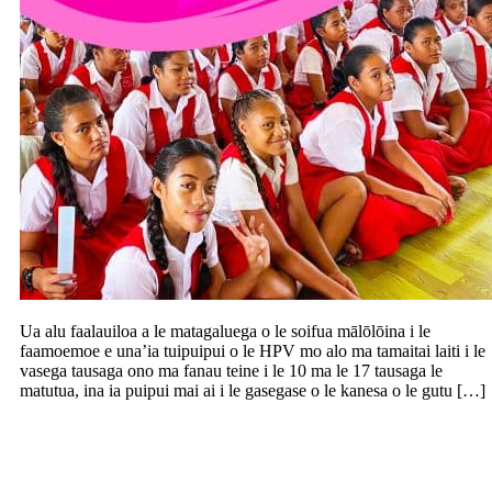
Ua alu faalauiloa a le matagaluega o le soifua mālōlōina i le
faamoemoe e una’ia tuipuipui o le HPV mo alo ma tamaitai laiti i le
vasega tausaga ono ma fanau teine i le 10 ma le 17 tausaga le
matutua, ina ia puipui mai ai i le gasegase o le kanesa o le gutu […]
Leai se faamoemoe o Laauli ma le
F.A.S.T. e faatū se lafo o le lē faatuatuaina