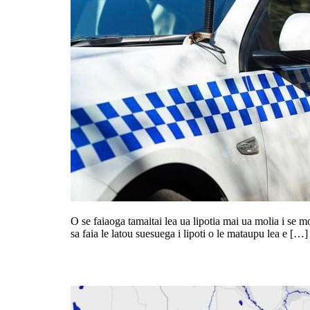
O se faiaoga tamaitai lea ua lipotia mai ua molia i se mol
sa faia le latou suesuega i lipoti o le mataupu lea e […]
Lūlū se mafui’e i Vitoria