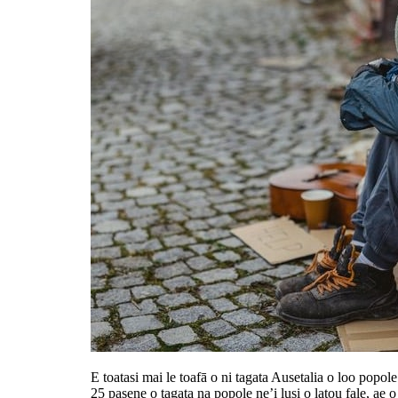
E toatasi mai le toafā o ni tagata Ausetalia o loo popole
25 pasene o tagata na popole ne’i lusi o latou fale, ae 