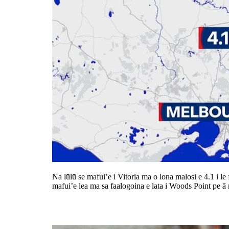
Na lūlū se mafui’e i Vitoria ma o lona malosi e 4.1 i le f
mafui’e lea ma sa faalogoina e lata i Woods Point pe ā
Maua i suesuega a le Salvation Arm