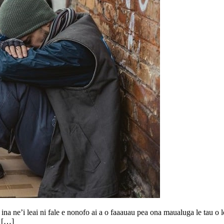
 ina ne’i leai ni fale e nonofo ai a o faaauau pea ona maualuga le tau o l
o […]