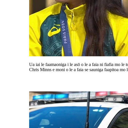
Ua iai le faamaoniga i le asō o le a faia ni fiafia mo 
Chris Minns e moni o le a faia se sauniga faapitoa mo 
Molia se faiaoga tamaitai i le faia