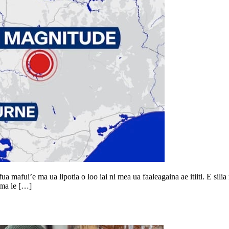
ua mafui’e ma ua lipotia o loo iai ni mea ua faaleagaina ae itiiti. E silia
 ma le […]
y le toatele o loo popole ina ne’i leai ni m