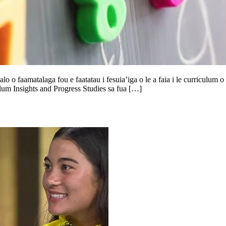
alo o faamatalaga fou e faatatau i fesuia’iga o le a faia i le curriculum 
lum Insights and Progress Studies sa fua […]
oa mo le toe foi mai o autaalo a Ausetalia i