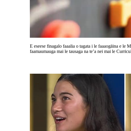
E eseese finagalo faaalia o tagata i le faaaogāina e le M
faamaumauga mai le tausaga na te’a nei mai le Curricu
Faamaonia le faia o sauniga faapit