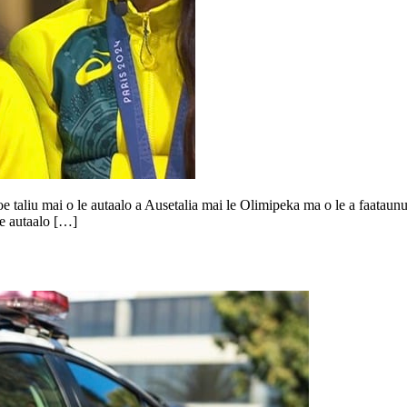
le toe taliu mai o le autaalo a Ausetalia mai le Olimipeka ma o le a faat
le autaalo […]
 o se solitulafono tau feusua’iga i se tamaitii