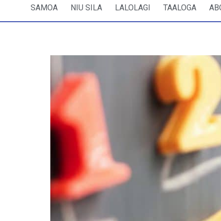
SAMOA
NIU SILA
LALOLAGI
TAALOGA
AB
Upuia le fuafuaga a le Malo i suig