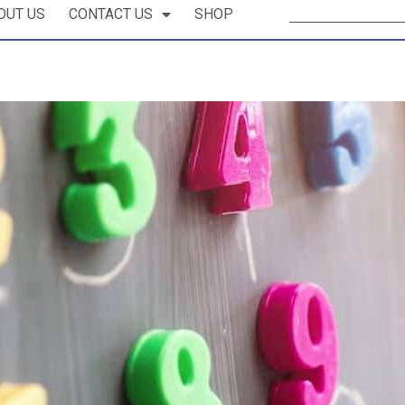
OUT US
CONTACT US
SHOP
a e fia faia i le Matematika