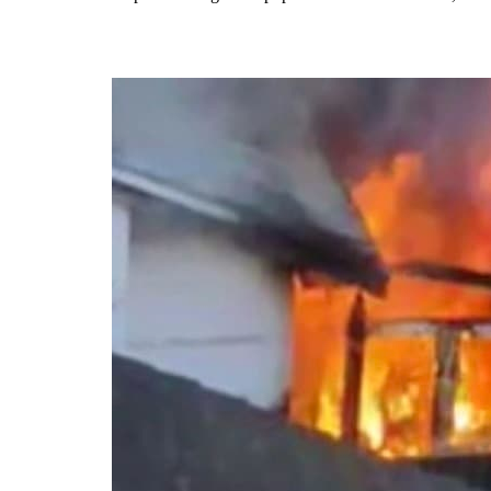
Molia se alii 63 tausaga i le mae’a