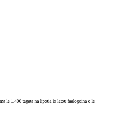
 ma le 1,400 tagata na lipotia lo latou faalogoina o le
ea e nonofo ai