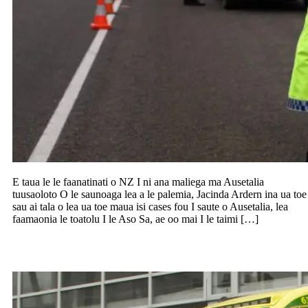
E taua le le faanatinati o NZ I ni ana maliega ma Ausetalia
tuusaoloto O le saunoaga lea a le palemia, Jacinda Ardern ina ua toe
sau ai tala o lea ua toe maua isi cases fou I saute o Ausetalia, lea
faamaonia le toatolu I le Aso Sa, ae oo mai I le taimi […]
Toe solo tetee le aufaigaluega a St John