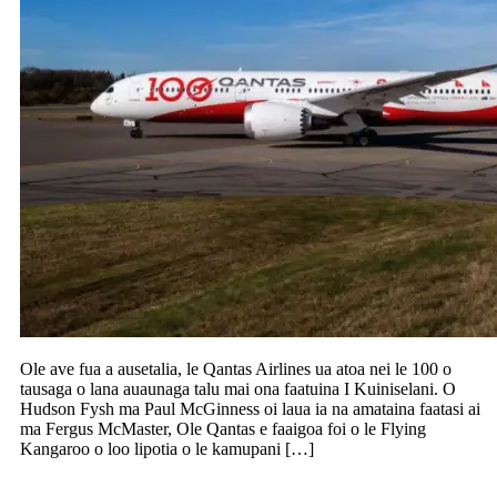
Ole ave fua a ausetalia, le Qantas Airlines ua atoa nei le 100 o
tausaga o lana auaunaga talu mai ona faatuina I Kuiniselani. O
Hudson Fysh ma Paul McGinness oi laua ia na amataina faatasi ai
ma Fergus McMaster, Ole Qantas e faaigoa foi o le Flying
Kangaroo o loo lipotia o le kamupani […]
Lavea se taavale i Aukilani