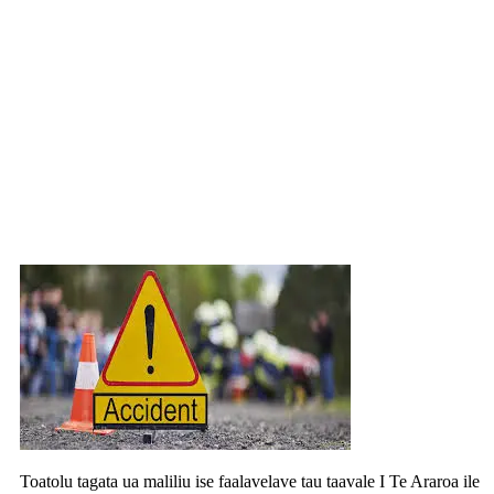
Toafa mai le aiga e tasi ua maliliu I le
nofoaga e tasi
Toatolu tagata ua maliliu ise faalavelave tau taavale I Te Araroa ile