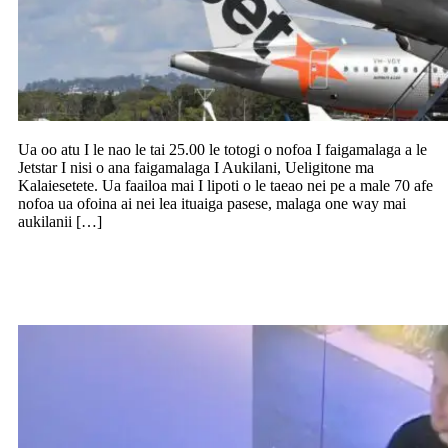
Ua oo atu I le nao le tai 25.00 le totogi o nofoa I faigamalaga a le
Jetstar I nisi o ana faigamalaga I Aukilani, Ueligitone ma
Kalaiesetete. Ua faailoa mai I lipoti o le taeao nei pe a male 70 afe
nofoa ua ofoina ai nei lea ituaiga pasese, malaga one way mai
aukilanii […]
Sailia e leoleo le fai mask ma le fana
meataalo