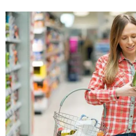
Faia le suesuega i tau o oloa i Supamaketi