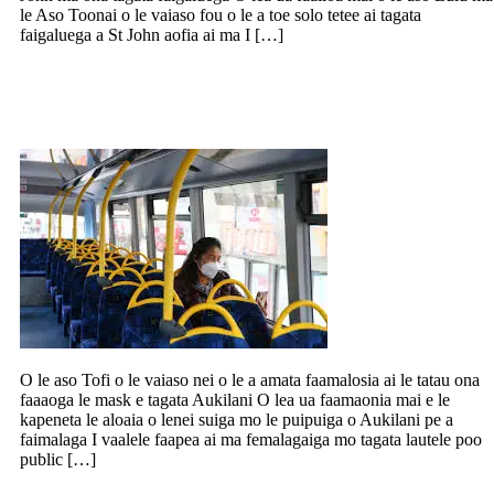
le Aso Toonai o le vaiaso fou o le a toe solo tetee ai tagata
faigaluega a St John aofia ai ma I […]
Faamalosia le tatau ona faaaoga masks
mo Aukilani
O le aso Tofi o le vaiaso nei o le a amata faamalosia ai le tatau ona
faaaoga le mask e tagata Aukilani O lea ua faamaonia mai e le
kapeneta le aloaia o lenei suiga mo le puipuiga o Aukilani pe a
faimalaga I vaalele faapea ai ma femalagaiga mo tagata lautele poo
public […]