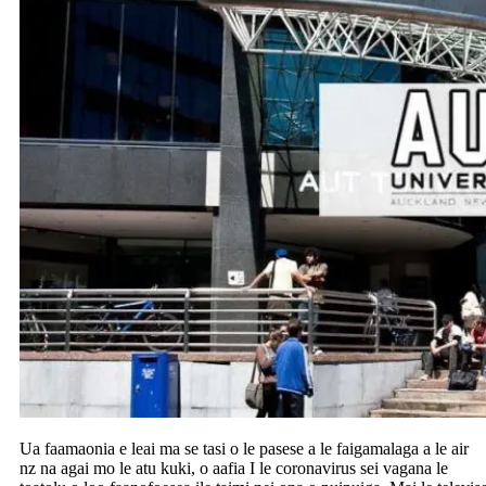
Ua faamaonia e leai ma se tasi o le pasese a le faigamalaga a le air
nz na agai mo le atu kuki, o aafia I le coronavirus sei vagana le