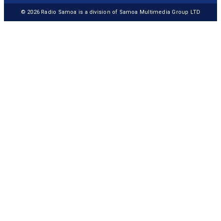
© 2026
Radio Samoa
is a division of Samoa Multimedia Group LTD