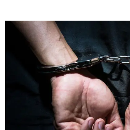
Faatupulaia pea soligatulafono I NZ,
fesootai ma le au tipoti mai Ausetalia