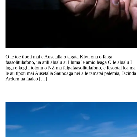
O le toe tipoti mai e Ausetalia o tagata Kiwi ona o faiga
faasolitulafono, ua atili alualu ai I luma le amio leaga O le alualu I
luga o kegi I totonu o NZ ma faigafaasolitulafono, e fesootai lea ma
le au tipoti mai Ausetalia Saunoaga nei a le tamatai palemia, Jacinda
Ardern ua faaleo […]
100 tausaga ole Qantas Airlines