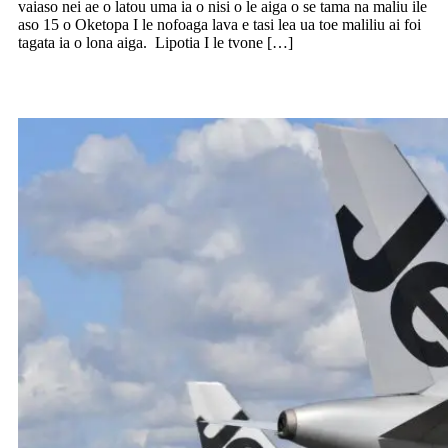
vaiaso nei ae o latou uma ia o nisi o le aiga o se tama na maliu ile
aso 15 o Oketopa I le nofoaga lava e tasi lea ua toe maliliu ai foi
tagata ia o lona aiga. Lipotia I le tvone […]
Pau maulalo pasese a le Jetstar