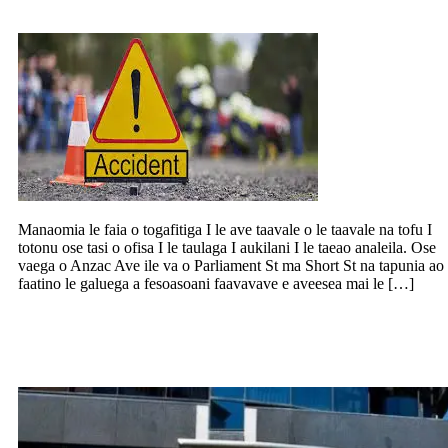
Manaomia le faia o togafitiga I le ave taavale o le taavale na tofu I
totonu ose tasi o ofisa I le taulaga I aukilani I le taeao analeila. Ose
vaega o Anzac Ave ile va o Parliament St ma Short St na tapunia ao
faatino le galuega a fesoasoani faavavave e aveesea mai le […]
Leai se pasese aafia ile Koviti 19 i Le Atu
Kuki