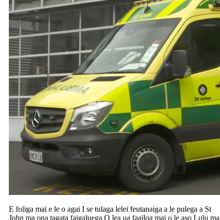
E foliga mai e le o agai I se tulaga lelei feutanaiga a le pulega a St
John ma ona tagata faigaluega O lea ua faailoa mai o le aso Lulu ma