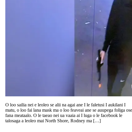
O loo sailia nei e leoleo se alii na agai ane I le faletusi I aukilani I
matu, o loo fai lana mask ma o loo feaveai ane se auupega foliga os
fana meataalo. O le taeao nei ua vaaia ai I luga o le facebook le
talosaga a leoleo mai North Shore, Rodney ma […]