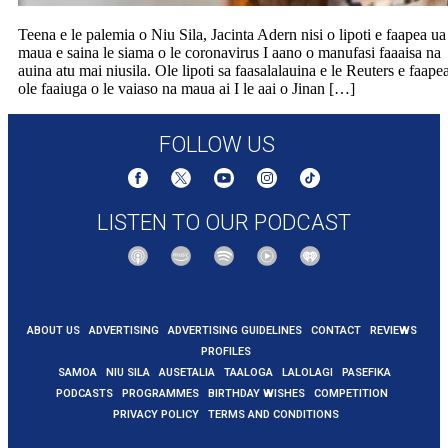
Teena e le palemia o Niu Sila, Jacinta Adern nisi o lipoti e faapea ua
maua e saina le siama o le coronavirus I aano o manufasi faaaisa na
auina atu mai niusila. Ole lipoti sa faasalalauina e le Reuters e faape
ole faaiuga o le vaiaso na maua ai I le aai o Jinan […]
FOLLOW US
LISTEN TO OUR PODCAST
ABOUT US
ADVERTISING
ADVERTISING GUIDELINES
CONTACT
REVIEWS
PROFILES
SAMOA
NIU SILA
AUSETALIA
TAALOGA
LALOLAGI
PASEFIKA
PODCASTS
PROGRAMMES
BIRTHDAY WISHES
COMPETITION
PRIVACY POLICY
TERMS AND CONDITIONS