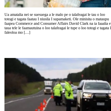
Ua amatalia nei se suesuega a le malo pe o talafeagai le tau o loo
totogi e tagata faatau I niusila I supamaketi. Ole minisita o mataupu
faapea Commerce and Consumer Affairs David Clark na ia faaalia e
taua tele le faamautuina o loo talafeagai le tupe o loo totogi e tagata 
faleoloa mo […]
E le tatau ona faanatinati NZ I se afuafu
saoloto o femalagaiga ma Ausetalia