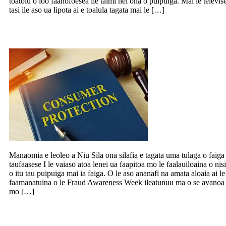
toatolu o loo faanofoesea ile taimi nei ona o puipuiga. Mai le televis
tasi ile aso ua lipota ai e toalula tagata mai le […]
Faamanatu le fraud awareness week 2020
Manaomia e leoleo a Niu Sila ona silafia e tagata uma tulaga o faiga
taufaasese I le vaiaso atoa lenei ua faapitoa mo le faalauiloaina o nisi
o itu tau puipuiga mai ia faiga. O le aso ananafi na amata aloaia ai le
faamanatuina o le Fraud Awareness Week ileatunuu ma o se avanoa
mo […]
Teena e le palemia lipoti e faatatau i aano