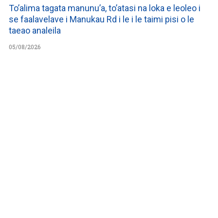
To’alima tagata manunu’a, to’atasi na loka e leoleo i
se faalavelave i Manukau Rd i le i le taimi pisi o le
taeao analeila
05/08/2026