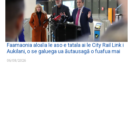
Faamaonia aloa’ia le aso e tatala ai le City Rail Link i
Aukilani, o se galuega ua āutausagā o fuafua mai
06/08/2026