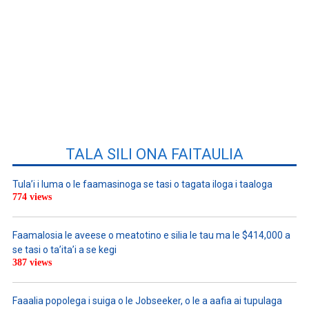
TALA SILI ONA FAITAULIA
Tula’i i luma o le faamasinoga se tasi o tagata iloga i taaloga
774 views
Faamalosia le aveese o meatotino e silia le tau ma le $414,000 a
se tasi o ta’ita’i a se kegi
387 views
Faaalia popolega i suiga o le Jobseeker, o le a aafia ai tupulaga