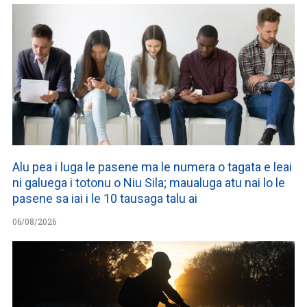
Alu pea i luga le pasene ma le numera o tagata e leai
ni galuega i totonu o Niu Sila; maualuga atu nai lo le
pasene sa iai i le 10 tausaga talu ai
06/08/2026