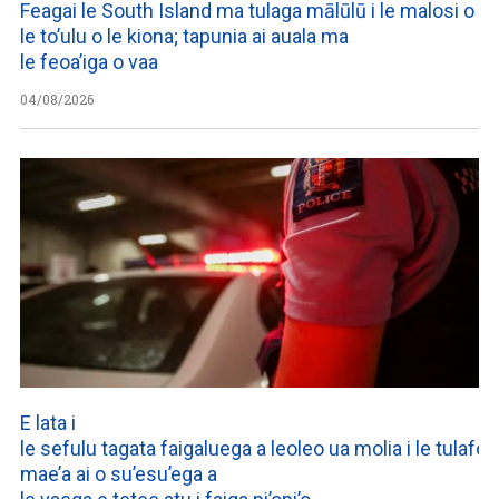
Feagai le South Island ma tulaga mālūlū i le malosi o
le to’ulu o le kiona; tapunia ai auala ma
le feoa’iga o vaa
04/08/2026
E lata i
le sefulu tagata faigaluega a leoleo ua molia i le tulafono
mae’a ai o su’esu’ega a