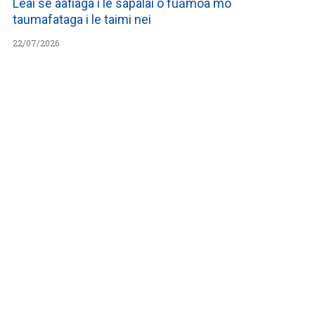
Leai se aafiaga i le sapalai o fuāmoa mo
taumafataga i le taimi nei
22/07/2026