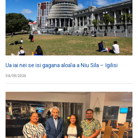
Ua iai nei se isi gagana aloa’ia a Niu Sila – Igilisi
04/08/2026