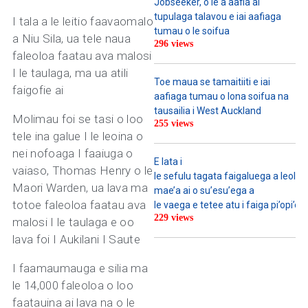
Jobseeker, o le a aafia ai
tupulaga talavou e iai aafiaga
I tala a le leitio faavaomalo
tumau o le soifua
a Niu Sila, ua tele naua
296 views
faleoloa faatau ava malosi
I le taulaga, ma ua atili
Toe maua se tamaitiiti e iai
faigofie ai
aafiaga tumau o lona soifua na
tausailia i West Auckland
Molimau foi se tasi o loo
255 views
tele ina galue I le leoina o
nei nofoaga I faaiuga o
E lata i
vaiaso, Thomas Henry o le
le sefulu tagata faigaluega a leoleo u
Maori Warden, ua lava ma
mae’a ai o su’esu’ega a
totoe faleoloa faatau ava
le vaega e tetee atu i faiga pi’opi’o
229 views
malosi I le taulaga e oo
lava foi I Aukilani I Saute
I faamaumauga e silia ma
le 14,000 faleoloa o loo
faatauina ai lava na o le