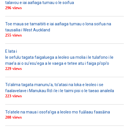
talavou e iai aafiaga tumau o le soifua
296 views
Toe maua se tamaitiiti e iai aafiaga tumau o lona soifua na
tausailia i West Auckland
255 views
E lata i
le sefulu tagata faigaluega a leoleo ua molia i le tulafono i le
mae’a ai o su’esu’ega a le vaega e tetee atu i faiga pi’opi’o
229 views
To’alima tagata manunu’a, to’atasi na loka e leoleo i se
faalavelave i Manukau Rd i le i le taimi pisi o le taeao analeila
223 views
To’atele na maua i osofa’iga a leoleo mo fuālaau faasāina
208 views