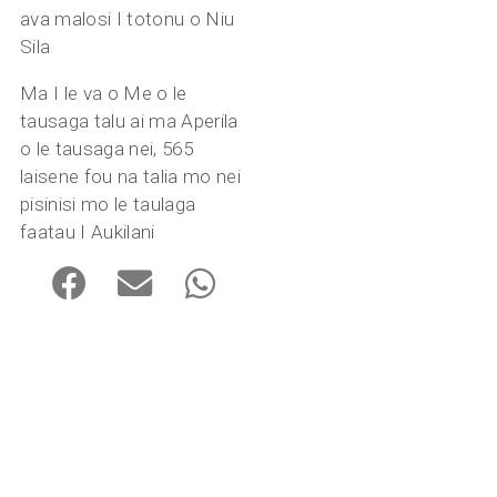
ava malosi I totonu o Niu
Sila
Ma I le va o Me o le
tausaga talu ai ma Aperila
o le tausaga nei, 565
laisene fou na talia mo nei
pisinisi mo le taulaga
faatau I Aukilani