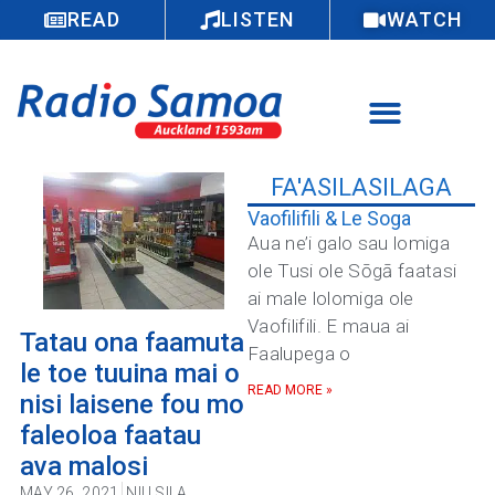
READ
LISTEN
WATCH
FA'ASILASILAGA
Vaofilifili & Le Soga
Aua ne’i galo sau lomiga
ole Tusi ole Sōgā faatasi
ai male lolomiga ole
Vaofilifili. E maua ai
Tatau ona faamuta
Faalupega o
le toe tuuina mai o
READ MORE »
nisi laisene fou mo
faleoloa faatau
ava malosi
MAY 26, 2021
NIU SILA