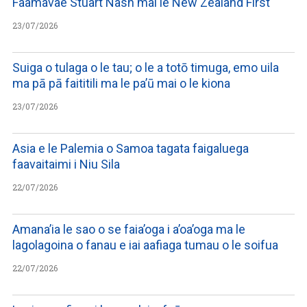
Faamavae Stuart Nash mai le New Zealand First
23/07/2026
Suiga o tulaga o le tau; o le a totō timuga, emo uila
ma pā pā faititili ma le pa’ū mai o le kiona
23/07/2026
Asia e le Palemia o Samoa tagata faigaluega
faavaitaimi i Niu Sila
22/07/2026
Amana’ia le sao o se faia’oga i a’oa’oga ma le
lagolagoina o fanau e iai aafiaga tumau o le soifua
22/07/2026