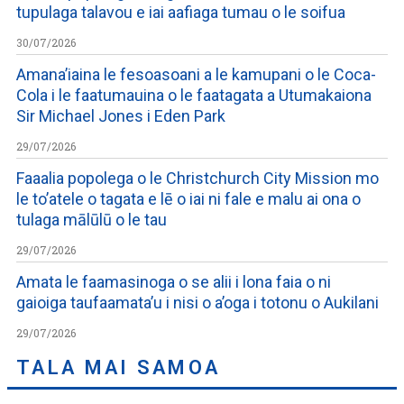
tupulaga talavou e iai aafiaga tumau o le soifua
30/07/2026
Amana’iaina le fesoasoani a le kamupani o le Coca-
Cola i le faatumauina o le faatagata a Utumakaiona
Sir Michael Jones i Eden Park
29/07/2026
Faaalia popolega o le Christchurch City Mission mo
le to’atele o tagata e lē o iai ni fale e malu ai ona o
tulaga mālūlū o le tau
29/07/2026
Amata le faamasinoga o se alii i lona faia o ni
gaioiga taufaamata’u i nisi o a’oga i totonu o Aukilani
29/07/2026
TALA MAI SAMOA