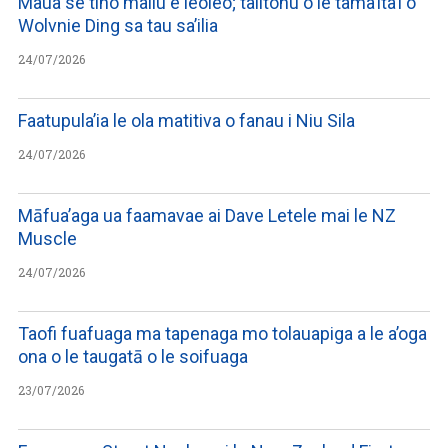
Maua se tino maliu e leoleo; talitonu o le tama’ita’i o
Wolvnie Ding sa tau sa’ilia
24/07/2026
Faatupula’ia le ola matitiva o fanau i Niu Sila
24/07/2026
Māfua’aga ua faamavae ai Dave Letele mai le NZ
Muscle
24/07/2026
Taofi fuafuaga ma tapenaga mo tolauapiga a le a’oga
ona o le taugatā o le soifuaga
23/07/2026