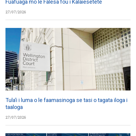
Fuafuaga mo le Falesa fou i Kalaiesetete
27/07/2026
Tula’i i luma o le faamasinoga se tasi o tagata iloga i
taaloga
27/07/2026