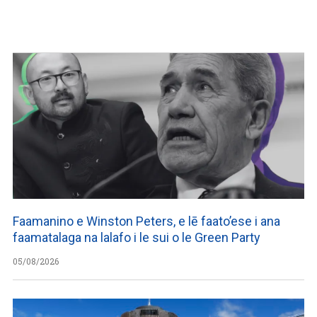
Faamanino e Winston Peters, e lē faato’ese i ana
faamatalaga na lalafo i le sui o le Green Party
05/08/2026