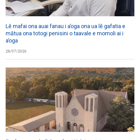
Lē mafai ona auai fanau i a’oga ona ua lē gafatia e
mātua ona totogi penisini o taavale e momoli ai i
a’oga
28/07/2026