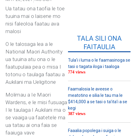
Ua tatau ona taofia le toe
tuuina mai o laisene mo
nisi faleoloa faatau ava
malosi
TALA SILI ONA
O le talosaga lea a le
FAITAULIA
National Maori Authority
ua tuuina atu ona o le
Tula’i i luma o le faamasinoga se
faatupulaia pea o misa I
tasi o tagata iloga i taaloga
774 views
totonu o taulaga faatau a
Aukilani ma Ueligitone
Faamalosia le aveese o
Molimau a Ie Maori
meatotino e silia le tau ma le
Wardens, e le misi fusuaga
$414,000 a se tasi o ta’ita’i a se
kegi
I le taulaga I Aukilani ma o
387 views
se vaaiga ua faatetele ma
ua tatau ai ona faia se
Faaalia popolega i suiga o le
faaiuga vave