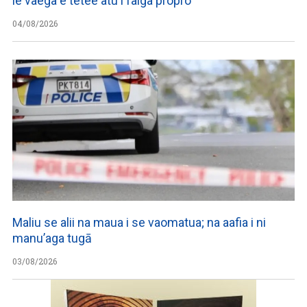
le vaega e tetee atu i faiga pi’opi’o
04/08/2026
Maliu se alii na maua i se vaomatua; na aafia i ni
manu’aga tugā
03/08/2026