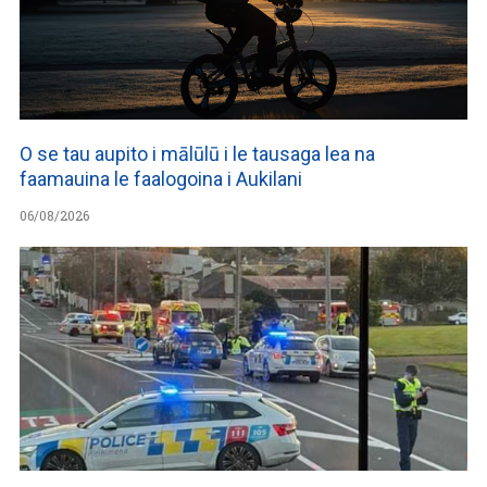
O se tau aupito i mālūlū i le tausaga lea na
faamauina le faalogoina i Aukilani
06/08/2026