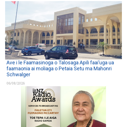
Ave i le Faamasinoga o Talosaga Apili faai’uga ua
faamaonia ai moliaga o Petaia Setu ma Mahonri
Schwalger
06/08/2026