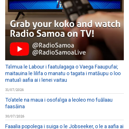
Ta’imua le Labour i faatulagaga o Vaega Faaupufai;
maitauina le lilifa o manatu o tagata i matāupu o loo
matua’i aafia ai i lenei vaitau
31/07/2026
To’atele na maua i osofa’iga a leoleo mo fuālaau
faasāina
30/07/2026
Faaalia popolega i suiga o le Jobseeker, o le a aafia ai