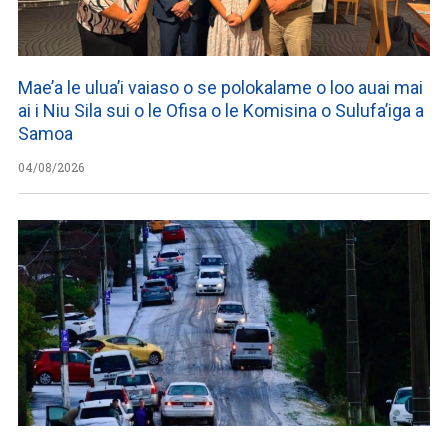
Mae’a le ulua’i vaiaso o se polokalame o loo auai mai
ai i Niu Sila sui o le Ofisa o le Komisina o Sulufa’iga a
Samoa
04/08/2026