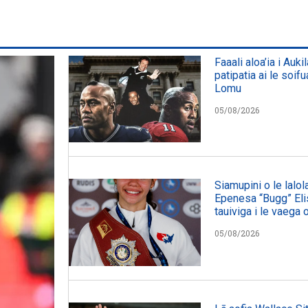
Faaali aloa’ia i Auki
patipatia ai le soifu
Lomu
05/08/2026
Siamupini o le lalol
Epenesa “Bugg” Elis
tauiviga i le vaega 
05/08/2026