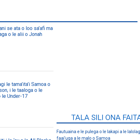
lani se ata o loo sa’afi ma
aga o le alii o Jonah
agi le tama’ita’i Samoa o
on, i le taaloga o le
o le Under-17
TALA SILI ONA FAIT
Fautuaina e le pulega o le lakapi a le lalolagi
faai’uga a le malo o Samoa