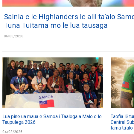
Sainia e le Highlanders le alii ta’alo Sam
Tuna Tuitama mo le lua tausaga
06/08/2026
Lua pine ua maua e Samoa i Taaloga a Malo o le
Taofia lē t
Taupulega 2026
Central Sub
tama ta’alo
04/08/2026