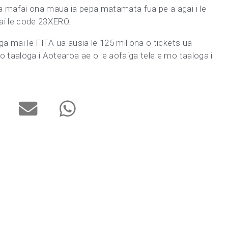
na mafai ona maua ia pepa matamata fua pe a agai i le
 ai le code 23XERO.
lga mai le FIFA ua ausia le 125 miliona o tickets ua
mo taaloga i Aotearoa ae o le aofaiga tele e mo taaloga i