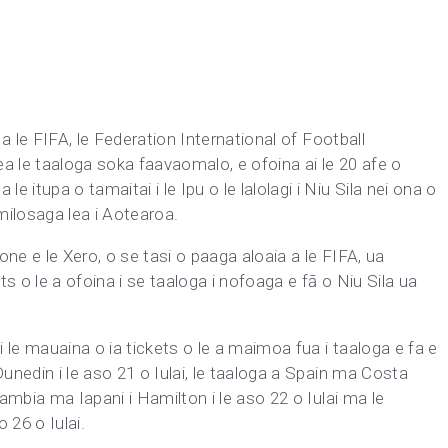
a a le FIFA, le Federation International of Football
ea le taaloga soka faavaomalo, e ofoina ai le 20 afe o
 itupa o tamaitai i le Ipu o le lalolagi i Niu Sila nei ona o
amilosaga lea i Aotearoa.
itone e le Xero, o se tasi o paaga aloaia a le FIFA, ua
ts o le a ofoina i se taaloga i nofoaga e fā o Niu Sila ua
i le mauaina o ia tickets o le a maimoa fua i taaloga e fa e
 Dunedin i le aso 21 o Iulai, le taaloga a Spain ma Costa
 Zambia ma Iapani i Hamilton i le aso 22 o Iulai ma le
o 26 o Iulai.