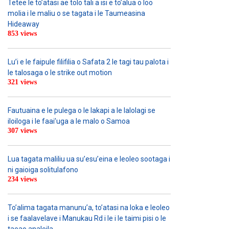
Tetee le to’atasi ae tolo tali a isi e to’alua o loo
molia i le maliu o se tagata i le Taumeasina
Hideaway
853 views
Lu’i e le faipule filifilia o Safata 2 le tagi tau palota i
le talosaga o le strike out motion
321 views
Fautuaina e le pulega o le lakapi a le lalolagi se
iloiloga i le faai’uga a le malo o Samoa
307 views
Lua tagata maliliu ua su’esu’eina e leoleo sootaga i
ni gaioiga solitulafono
234 views
To’alima tagata manunu’a, to’atasi na loka e leoleo
i se faalavelave i Manukau Rd i le i le taimi pisi o le