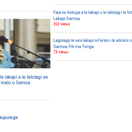
Faia se iloiloga a le lakapi o le lalolagi i le lo
Lakapi Samoa
112 views
Lagolago le iuni lakapi a Farani i le atina’e o 
Samoa, Fiti ma Tonga
73 views
e lakapi a le lalolagi se
 le malo o Samoa
Taupulega