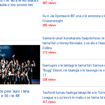
ti i le ‘au a le All Blacks
307 views
aulia o loo sosoo nei
Su e Jai Opetaia le IBF ona o le aveesea o le
Cruiserweight
285 views
Sainia le ulua’i konekarate faapolofesa i le 
tama’ita’i o Honey Kerslake; o se alo e faas
Collins
172 views
Siamupini o le lalolagi le tama’ita’i Samo
“Bugg” Elison, i le taaloga o le tauiviga i le
17
118 views
e pine ‘auro i lana
Taofia lē tumau taaloga lakapi liki a le Tu
 e 56 i le 48
League a o su’esu’e le maliu o se tama ta’
117 views