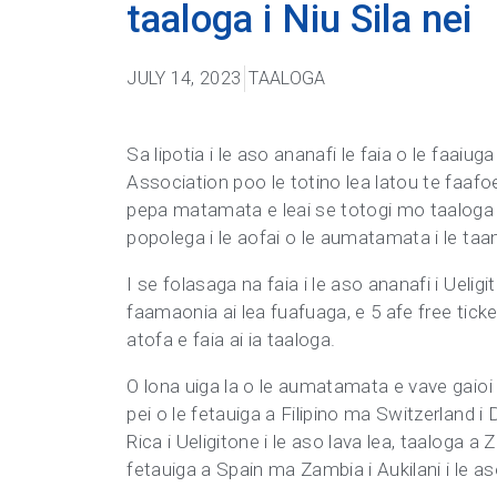
taaloga i Niu Sila nei
JULY 14, 2023
TAALOGA
Sa lipotia i le aso ananafi le faia o le faaiug
Association poo le totino lea latou te faafo
pepa matamata e leai se totogi mo taaloga a le
popolega i le aofai o le aumatamata i le ta
I se folasaga na faia i le aso ananafi i Uelig
faamaonia ai lea fuafuaga, e 5 afe free ticke
atofa e faia ai ia taaloga.
O lona uiga la o le aumatamata e vave gaioi 
pei o le fetauiga a Filipino ma Switzerland i
Rica i Ueligitone i le aso lava lea, taaloga a
fetauiga a Spain ma Zambia i Aukilani i le as