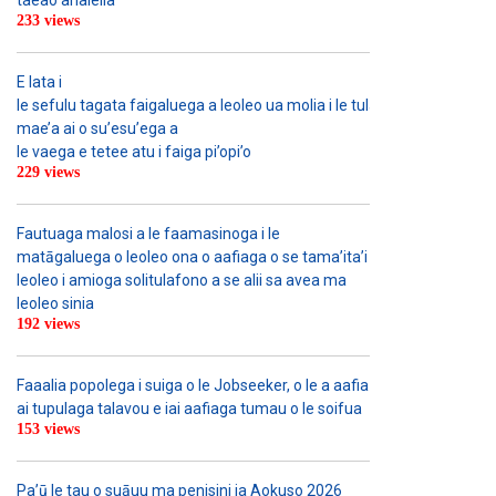
taeao analeila
233 views
E lata i
le sefulu tagata faigaluega a leoleo ua molia i le tulafono i le
mae’a ai o su’esu’ega a
le vaega e tetee atu i faiga pi’opi’o
229 views
Fautuaga malosi a le faamasinoga i le
matāgaluega o leoleo ona o aafiaga o se tama’ita’i
leoleo i amioga solitulafono a se alii sa avea ma
leoleo sinia
192 views
Faaalia popolega i suiga o le Jobseeker, o le a aafia
ai tupulaga talavou e iai aafiaga tumau o le soifua
153 views
Pa’ū le tau o suāuu ma penisini ia Aokuso 2026