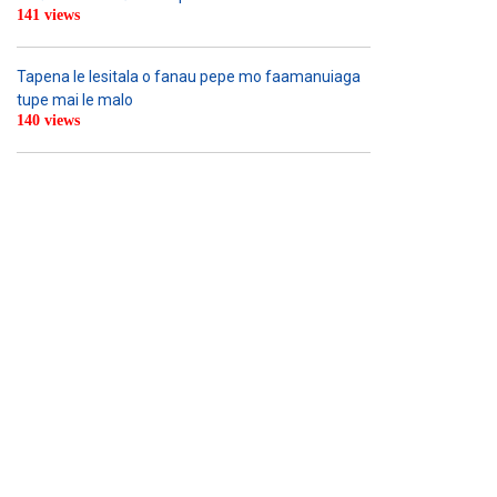
141 views
Tapena le lesitala o fanau pepe mo faamanuiaga
tupe mai le malo
140 views