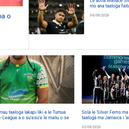
Lē aofia Wallace Siti
mo ana taaloga fait
oa o
04/08/2026
umau taaloga lakapi liki a le Tumua
Sola le Silver Ferns ma l
-League a o su’esu’e le maliu o se
taaloga ma Jamaica i ‘ai
03/08/2026