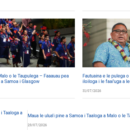
Malo o le Taupulega – Faaauau pea
Fautuaina e le pulega o l
 a Samoa i Glasgow
iloiloga i le faai’uga a
31/07/2026
 i Taaloga a
Maua le ulua’i pine a Samoa i Taaloga a Malo o le 
29/07/2026