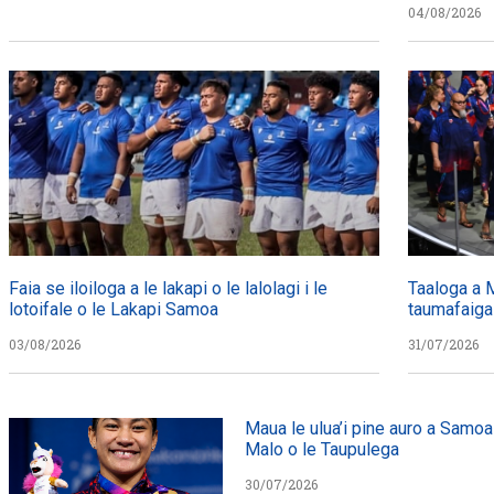
04/08/2026
Faia se iloiloga a le lakapi o le lalolagi i le
Taaloga a 
lotoifale o le Lakapi Samoa
taumafaiga
03/08/2026
31/07/2026
Maua le ulua’i pine auro a Samoa
Malo o le Taupulega
30/07/2026