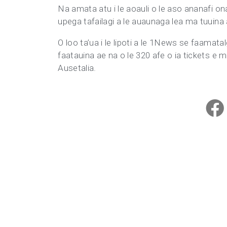
Na amata atu i le aoauli o le aso ananafi o
upega tafailagi a le auaunaga lea ma tuuina
O loo ta’ua i le lipoti a le 1News se faamata
faatauina ae na o le 320 afe o ia tickets e 
Ausetalia.