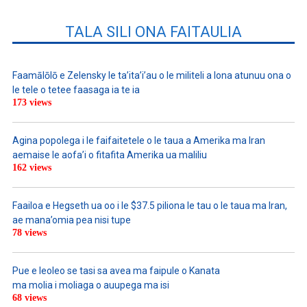
TALA SILI ONA FAITAULIA
Faamālōlō e Zelensky le ta’ita’i’au o le militeli a lona atunuu ona o
le tele o tetee faasaga ia te ia
173 views
Agina popolega i le faifaitetele o le taua a Amerika ma Iran
aemaise le aofa’i o fitafita Amerika ua maliliu
162 views
Faailoa e Hegseth ua oo i le $37.5 piliona le tau o le taua ma Iran,
ae mana’omia pea nisi tupe
78 views
Pue e leoleo se tasi sa avea ma faipule o Kanata
ma molia i moliaga o auupega ma isi
68 views