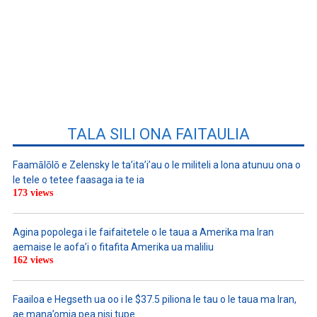
TALA SILI ONA FAITAULIA
Faamālōlō e Zelensky le ta’ita’i’au o le militeli a lona atunuu ona o
le tele o tetee faasaga ia te ia
173 views
Agina popolega i le faifaitetele o le taua a Amerika ma Iran
aemaise le aofa’i o fitafita Amerika ua maliliu
162 views
Faailoa e Hegseth ua oo i le $37.5 piliona le tau o le taua ma Iran,
ae mana’omia pea nisi tupe