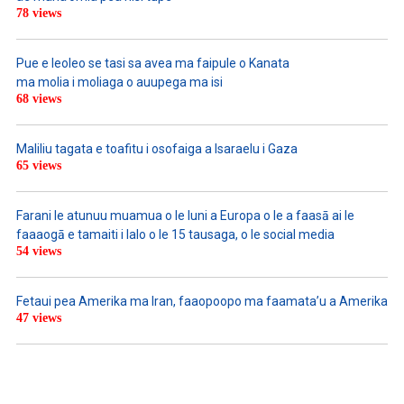
78 views
Pue e leoleo se tasi sa avea ma faipule o Kanata
ma molia i moliaga o auupega ma isi
68 views
Maliliu tagata e toafitu i osofaiga a Isaraelu i Gaza
65 views
Farani le atunuu muamua o le Iuni a Europa o le a faasā ai le
faaaogā e tamaiti i lalo o le 15 tausaga, o le social media
54 views
Fetaui pea Amerika ma Iran, faaopoopo ma faamata’u a Amerika
47 views