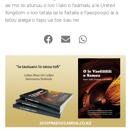
ae mo isi atunuu o loo I lalo o faamalu a le United
Kingdom o loo tatala iai le faitalia e faaopoopo ai a
latou aiaiga o tapu ua toe sau nei