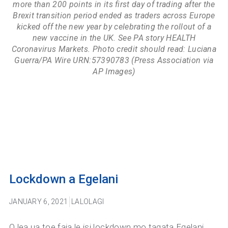
more than 200 points in its first day of trading after the
Brexit transition period ended as traders across Europe
kicked off the new year by celebrating the rollout of a
new vaccine in the UK. See PA story HEALTH
Coronavirus Markets. Photo credit should read: Luciana
Guerra/PA Wire URN:57390783 (Press Association via
AP Images)
Lockdown a Egelani
JANUARY 6, 2021
LALOLAGI
O lea ua toe faia le isi lockdown mo tagata Egelani