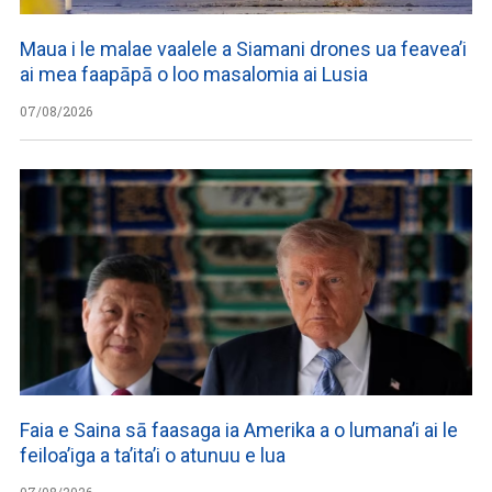
Maua i le malae vaalele a Siamani drones ua feavea’i
ai mea faapāpā o loo masalomia ai Lusia
07/08/2026
Faia e Saina sā faasaga ia Amerika a o lumana’i ai le
feiloa’iga a ta’ita’i o atunuu e lua