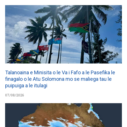
Talanoaina e Minisita o le Va i Fafo a le Pasefika le
finagalo o le Atu Solomona mo se maliega tau le
puipuiga a le itulagi
07/08/2026