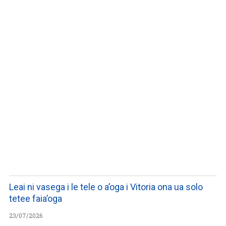
LISTEN TO PODCASTS
Leai ni vasega i le tele o a’oga i Vitoria ona ua solo
tetee faia’oga
23/07/2026