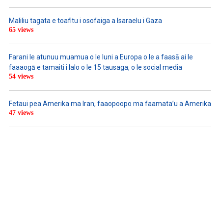
Maliliu tagata e toafitu i osofaiga a Isaraelu i Gaza
65 views
Farani le atunuu muamua o le Iuni a Europa o le a faasā ai le
faaaogā e tamaiti i lalo o le 15 tausaga, o le social media
54 views
Fetaui pea Amerika ma Iran, faaopoopo ma faamata’u a Amerika
47 views