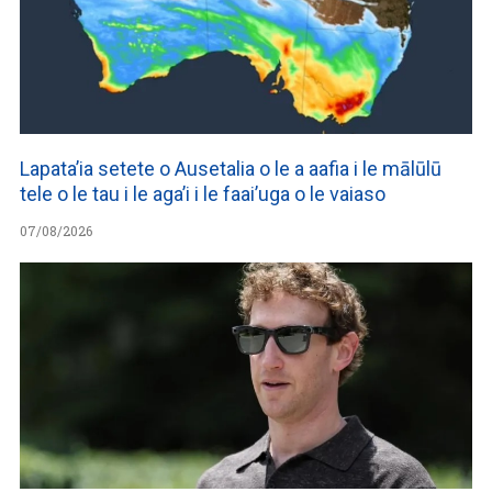
Lapata’ia setete o Ausetalia o le a aafia i le mālūlū
tele o le tau i le aga’i i le faai’uga o le vaiaso
07/08/2026