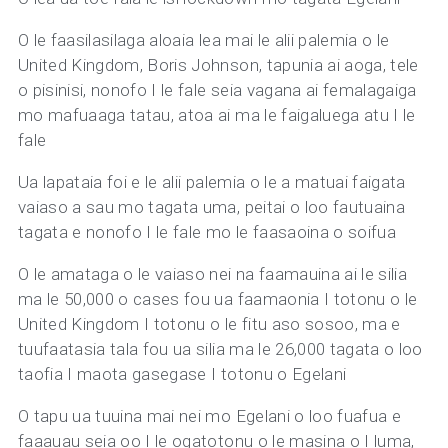
O le faasilasilaga aloaia lea mai le alii palemia o le
United Kingdom, Boris Johnson, tapunia ai aoga, tele
o pisinisi, nonofo I le fale seia vagana ai femalagaiga
mo mafuaaga tatau, atoa ai ma le faigaluega atu I le
fale
Ua lapataia foi e le alii palemia o le a matuai faigata
vaiaso a sau mo tagata uma, peitai o loo fautuaina
tagata e nonofo I le fale mo le faasaoina o soifua
O le amataga o le vaiaso nei na faamauina ai le silia
ma le 50,000 o cases fou ua faamaonia I totonu o le
United Kingdom I totonu o le fitu aso sosoo, ma e
tuufaatasia tala fou ua silia ma le 26,000 tagata o loo
taofia I maota gasegase I totonu o Egelani
O tapu ua tuuina mai nei mo Egelani o loo fuafua e
faaauau seia oo I le ogatotonu o le masina o I luma,