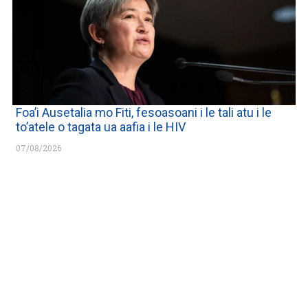
Foa’i Ausetalia mo Fiti, fesoasoani i le tali atu i le
to’atele o tagata ua aafia i le HIV
07/08/2026