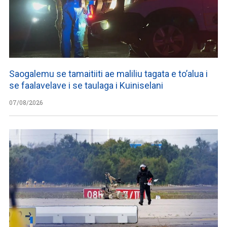
Saogalemu se tamaitiiti ae maliliu tagata e to’alua i
se faalavelave i se taulaga i Kuiniselani
07/08/2026