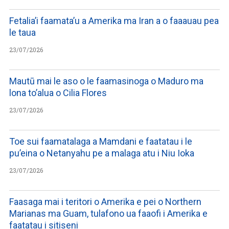
Fetalia’i faamata’u a Amerika ma Iran a o faaauau pea
le taua
23/07/2026
Mautū mai le aso o le faamasinoga o Maduro ma
lona to’alua o Cilia Flores
23/07/2026
Toe sui faamatalaga a Mamdani e faatatau i le
pu’eina o Netanyahu pe a malaga atu i Niu Ioka
23/07/2026
Faasaga mai i teritori o Amerika e pei o Northern
Marianas ma Guam, tulafono ua faaofi i Amerika e
faatatau i sitiseni