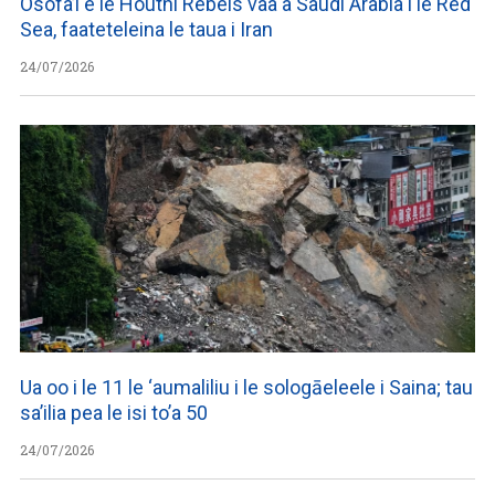
Osofa’i e le Houthi Rebels vaa a Saudi Arabia i le Red
Sea, faateteleina le taua i Iran
24/07/2026
Ua oo i le 11 le ‘aumaliliu i le sologāeleele i Saina; tau
sa’ilia pea le isi to’a 50
24/07/2026