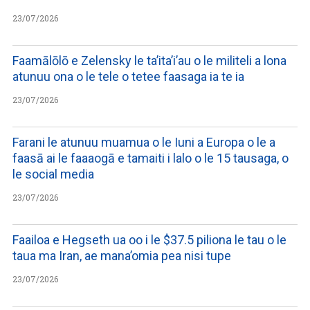
23/07/2026
Faamālōlō e Zelensky le ta’ita’i’au o le militeli a lona
atunuu ona o le tele o tetee faasaga ia te ia
23/07/2026
Farani le atunuu muamua o le Iuni a Europa o le a
faasā ai le faaaogā e tamaiti i lalo o le 15 tausaga, o
le social media
23/07/2026
Faailoa e Hegseth ua oo i le $37.5 piliona le tau o le
taua ma Iran, ae mana’omia pea nisi tupe
23/07/2026