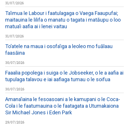
31/07/2026
Ta’imua le Labour i faatulagaga o Vaega Faaupufai;
maitauina le lilifa o manatu o tagata i matāupu o loo
matua’i aafia ai i lenei vaitau
31/07/2026
To’atele na maua i osofa’iga a leoleo mo fuālaau
faasāina
30/07/2026
Faaalia popolega i suiga o le Jobseeker, o le a aafia ai
tupulaga talavou e iai aafiaga tumau o le soifua
30/07/2026
Amana’iaina le fesoasoani a le kamupani o le Coca-
Cola i le faatumauina o le faatagata a Utumakaiona
Sir Michael Jones i Eden Park
29/07/2026