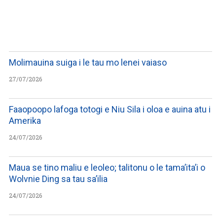
WATCH ON YOUTUBE
Molimauina suiga i le tau mo lenei vaiaso
27/07/2026
Faaopoopo lafoga totogi e Niu Sila i oloa e auina atu i
Amerika
24/07/2026
Maua se tino maliu e leoleo; talitonu o le tama’ita’i o
Wolvnie Ding sa tau sa’ilia
24/07/2026