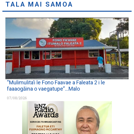
TALA MAI SAMOA
“Mulimulita’i le Fono Faavae a Faleata 2 i le
faaaogāina o vaegatupe”…Malo
07/08/2026