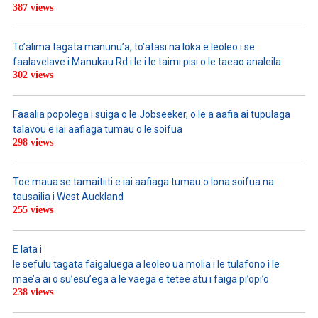
387 views
To’alima tagata manunu’a, to’atasi na loka e leoleo i se
faalavelave i Manukau Rd i le i le taimi pisi o le taeao analeila
302 views
Faaalia popolega i suiga o le Jobseeker, o le a aafia ai tupulaga
talavou e iai aafiaga tumau o le soifua
298 views
Toe maua se tamaitiiti e iai aafiaga tumau o lona soifua na
tausailia i West Auckland
255 views
E lata i
le sefulu tagata faigaluega a leoleo ua molia i le tulafono i le
mae’a ai o su’esu’ega a le vaega e tetee atu i faiga pi’opi’o
238 views