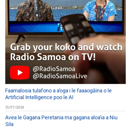
Faamalosia tulafono a a’oga i le faaaogāina o le
Artificial Intelligence poo le AI
31/07/2026
Avea le Gagana Peretania ma gagana aloa’ia a Niu
Sila