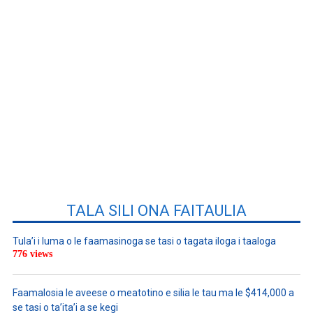
TALA SILI ONA FAITAULIA
Tula’i i luma o le faamasinoga se tasi o tagata iloga i taaloga
776 views
Faamalosia le aveese o meatotino e silia le tau ma le $414,000 a
se tasi o ta’ita’i a se kegi