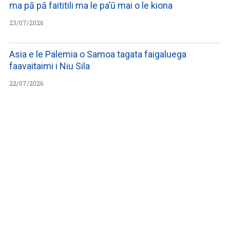
ma pā pā faititili ma le pa’ū mai o le kiona
23/07/2026
Asia e le Palemia o Samoa tagata faigaluega
faavaitaimi i Niu Sila
22/07/2026