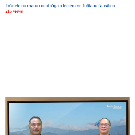
To’atele na maua i osofa’iga a leoleo mo fuālaau faasāina
215 views
WATCH ON YOUTUBE