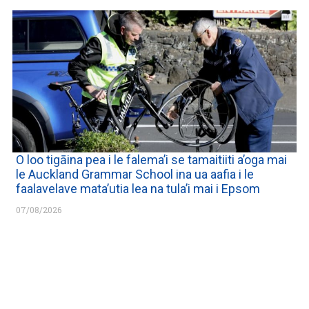
O loo tigāina pea i le falema’i se tamaitiiti a’oga mai
le Auckland Grammar School ina ua aafia i le
faalavelave mata’utia lea na tula’i mai i Epsom
07/08/2026