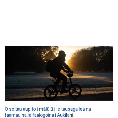
O se tau aupito i mālūlū i le tausaga lea na
faamauina le faalogoina i Aukilani