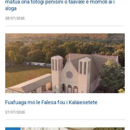
mātua ona totogi penisini o taavale e momoli ai i
a’oga
28/07/2026
Fuafuaga mo le Falesa fou i Kalaiesetete
27/07/2026