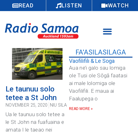
READ
LISTEN
WATCH
FA'ASILASILAGA
Vaofilifili & Le Soga
Aua ne’i galo sau lomiga
ole Tusi ole Sōgā faatasi
ai male lolomiga ole
Le taunuu solo
Vaofilifili. E maua ai
tetee a St John
Faalupega o
NOVEMBER 25, 2020
NIU SILA
READ MORE »
Ua le taunuu solo tetee a
le St John na fuafuaina e
amata I le taeao nei