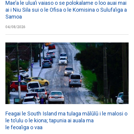
Mae’a le ulua’i vaiaso o se polokalame o loo auai mai
ai i Niu Sila sui o le Ofisa o le Komisina o Sulufa’iga a
Samoa
04/08/2026
Feagai le South Island ma tulaga mālūlū i le malosi o
le to’ulu o le kiona; tapunia ai auala ma
le feoa’iga o vaa