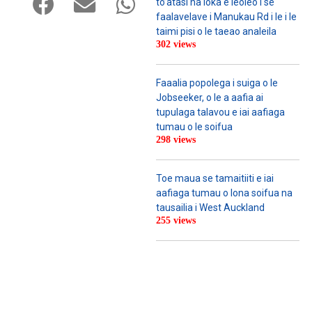
to’atasi na loka e leoleo i se
faalavelave i Manukau Rd i le i le
taimi pisi o le taeao analeila
302 views
Faaalia popolega i suiga o le
Jobseeker, o le a aafia ai
tupulaga talavou e iai aafiaga
tumau o le soifua
298 views
Toe maua se tamaitiiti e iai
aafiaga tumau o lona soifua na
tausailia i West Auckland
255 views