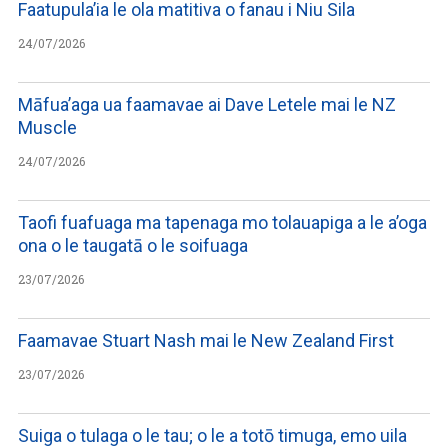
Faatupula’ia le ola matitiva o fanau i Niu Sila
24/07/2026
Māfua’aga ua faamavae ai Dave Letele mai le NZ
Muscle
24/07/2026
Taofi fuafuaga ma tapenaga mo tolauapiga a le a’oga
ona o le taugatā o le soifuaga
23/07/2026
Faamavae Stuart Nash mai le New Zealand First
23/07/2026
Suiga o tulaga o le tau; o le a totō timuga, emo uila