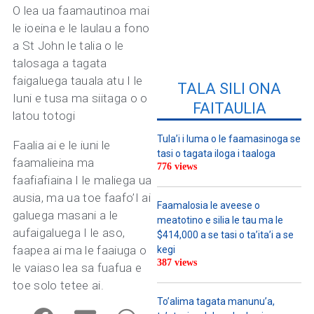
O lea ua faamautinoa mai
le ioeina e le laulau a fono
a St John le talia o le
talosaga a tagata
faigaluega tauala atu I le
TALA SILI ONA
Iuni e tusa ma siitaga o o
FAITAULIA
latou totogi
Tula’i i luma o le faamasinoga se
Faalia ai e le iuni le
tasi o tagata iloga i taaloga
faamalieina ma
776 views
faafiafiaina I le maliega ua
ausia, ma ua toe faafo’I ai
Faamalosia le aveese o
galuega masani a le
meatotino e silia le tau ma le
aufaigaluega I le aso,
$414,000 a se tasi o ta’ita’i a se
faapea ai ma le faaiuga o
kegi
387 views
le vaiaso lea sa fuafua e
toe solo tetee ai.
To’alima tagata manunu’a,