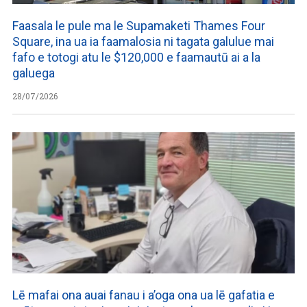
Faasala le pule ma le Supamaketi Thames Four
Square, ina ua ia faamalosia ni tagata galulue mai
fafo e totogi atu le $120,000 e faamautū ai a la
galuega
28/07/2026
Lē mafai ona auai fanau i a’oga ona ua lē gafatia e