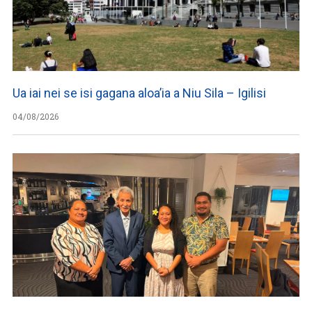
Ua iai nei se isi gagana aloa’ia a Niu Sila – Igilisi
04/08/2026