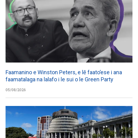
Faamanino e Winston Peters, e lē faato’ese i ana
faamatalaga na lalafo i le sui o le Green Party
05/08/2026