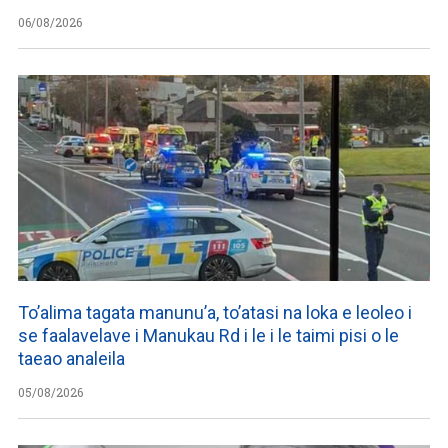
06/08/2026
To’alima tagata manunu’a, to’atasi na loka e leoleo i
se faalavelave i Manukau Rd i le i le taimi pisi o le
taeao analeila
05/08/2026