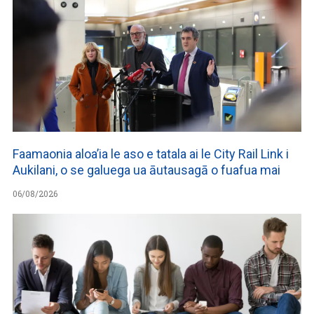
Faamaonia aloa’ia le aso e tatala ai le City Rail Link i
Aukilani, o se galuega ua āutausagā o fuafua mai
06/08/2026