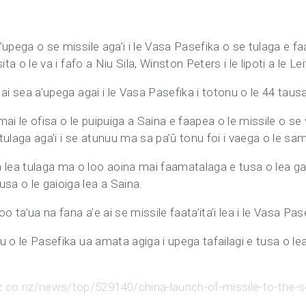
 a’upega o se missile aga’i i le Vasa Pasefika o se tulaga e 
sita o le va i fafo a Niu Sila, Winston Peters i le lipoti a le L
e ai sea a’upega agai i le Vasa Pasefika i totonu o le 44 taus
 mai le ofisa o le puipuiga a Saina e faapea o le missile o s
atulaga aga’i i se atunuu ma sa pa’ū tonu foi i vaega o le sami
 lea tulaga ma o loo aoina mai faamatalaga e tusa o lea gaio
sa o le gaioiga lea a Saina.
oo ta’ua na fana a’e ai se missile faata’ita’i lea i le Vasa Pas
nuu o le Pasefika ua amata agiga i upega tafailagi e tusa o l
.co.nz/news/top/529140/china-launch-of-missile-to-the-so