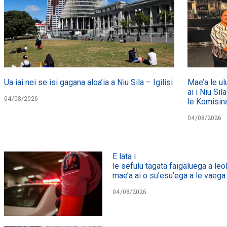
Ua iai nei se isi gagana aloa’ia a Niu Sila – Igilisi
Mae’a le ul
ai i Niu Sil
04/08/2026
le Komisin
04/08/2026
E lata i
le sefulu tagata faigaluega a leol
mae’a ai o su’esu’ega a le vaega e
04/08/2026