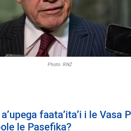
Photo: RNZ
 a’upega faata’ita’i i le Vasa 
ole le Pasefika?