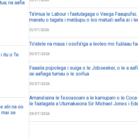
ua; na aafia
Ta’imua le Labour i faatulagaga o Vaega Faaupufai; m
manatu o tagata i matāupu o loo matua’i aafia ai i le
31/07/2026
To’atele na maua i osofa’iga a leoleo mo fuālaau f
30/07/2026
i itu o Te
Faaalia popolega i suiga o le Jobseeker, o le a aafi
iai aafiaga tumau o le soifua
30/07/2026
Amana’iaina le fesoasoani a le kamupani o le Coca-
le faatagata a Utumakaiona Sir Michael Jones i Ed
e alii na oo
a mai se
29/07/2026