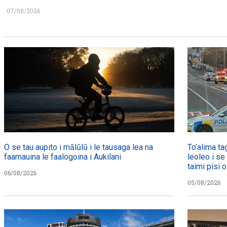
07/08/2026
O se tau aupito i mālūlū i le tausaga lea na
To’alima ta
faamauina le faalogoina i Aukilani
leoleo i se
taimi pisi o
06/08/2026
05/08/2026