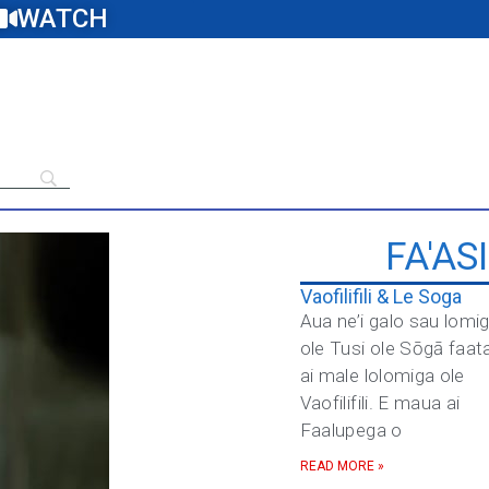
WATCH
FA'AS
Vaofilifili & Le Soga
Aua ne’i galo sau lomi
ole Tusi ole Sōgā faat
ai male lolomiga ole
Vaofilifili. E maua ai
Faalupega o
READ MORE »