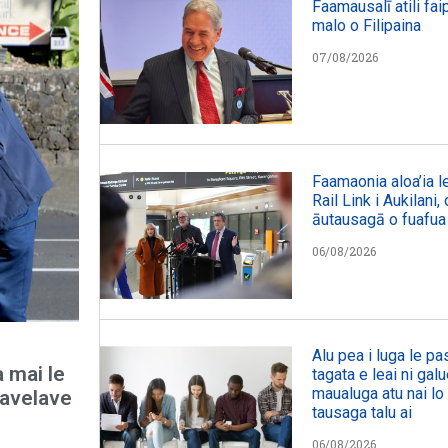
Faamausalī atili fai
malo o Filipaina
07/08/2026
Faamaonia aloa’ia le
Rail Link i Aukilani
āutausagā o fuafua
06/08/2026
Alu pea i luga le p
a mai le
tagata e leai ni galu
maualuga atu nai lo 
lavelave
tausaga talu ai
06/08/2026