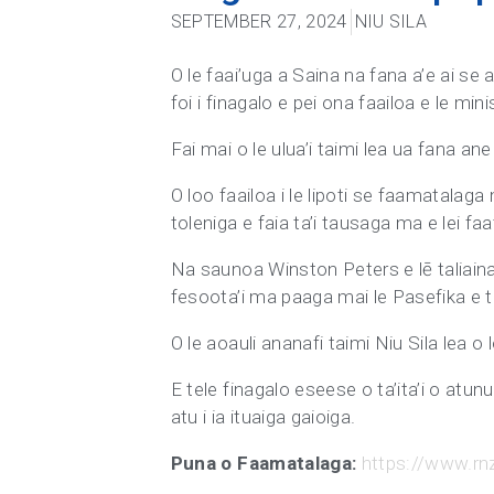
SEPTEMBER 27, 2024
NIU SILA
O le faai’uga a Saina na fana a’e ai se
foi i finagalo e pei ona faailoa e le mini
Fai mai o le ulua’i taimi lea ua fana an
O loo faailoa i le lipoti se faamatalaga
toleniga e faia ta’i tausaga ma e lei fa
Na saunoa Winston Peters e lē taliaina
fesoota’i ma paaga mai le Pasefika e tu
O le aoauli ananafi taimi Niu Sila lea o l
E tele finagalo eseese o ta’ita’i o atu
atu i ia ituaiga gaioiga.
Puna o Faamatalaga:
https://www.rnz