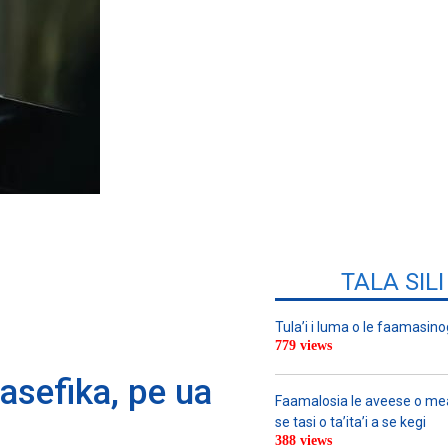
TALA SIL
Tula’i i luma o le faamasino
779 views
Pasefika, pe ua
Faamalosia le aveese o meat
se tasi o ta’ita’i a se kegi
388 views