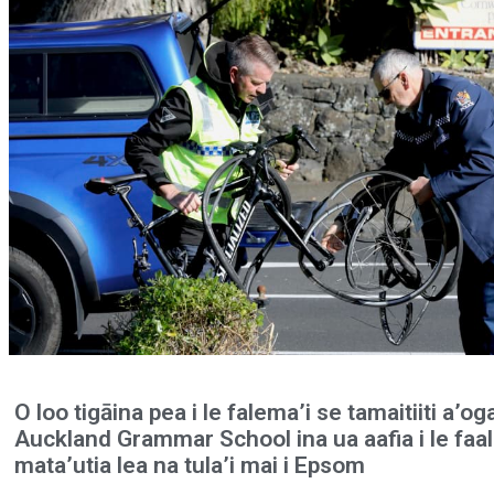
O loo tigāina pea i le falema’i se tamaitiiti a’og
Auckland Grammar School ina ua aafia i le faa
mata’utia lea na tula’i mai i Epsom