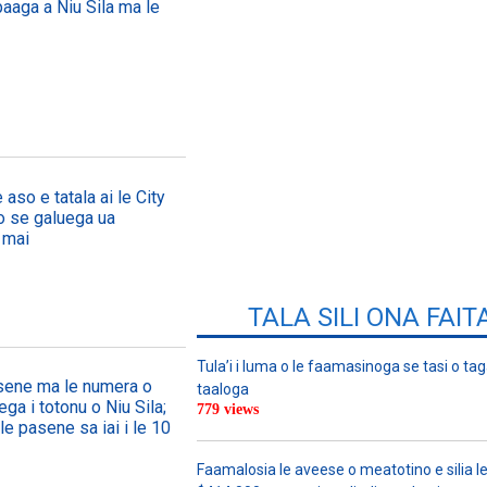
paaga a Niu Sila ma le
 aso e tatala ai le City
, o se galuega ua
 mai
TALA SILI ONA FAIT
Tula’i i luma o le faamasinoga se tasi o tag
asene ma le numera o
taaloga
ega i totonu o Niu Sila;
779 views
le pasene sa iai i le 10
Faamalosia le aveese o meatotino e silia l