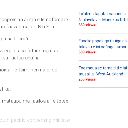
To’alima tagata manunu’a, to
faapopoleina ai ma e lē nofomālie
faalavelave i Manukau Rd i le
330 views
eitio faavaomalo a Niu Sila.
aga ua tuana’i.
Faaalia popolega i suiga o l
talavou e iai aafiaga tumau 
e vaega o ana fetuuna’iga tau
300 views
 sa fuafua aga’i iai.
Toe maua se tamaitiiti e ia
iga i le taimi nei ma o loo
tausailia i West Auckland
255 views
efika.
ea mataupu ma faailoa ai le tetee
uth-pacific-concerning-minister