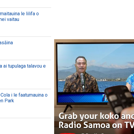
aitauina le lilifa o
nei vaitau
aasāina
a ai tupulaga talavou e
Cola i le faatumauina o
en Park