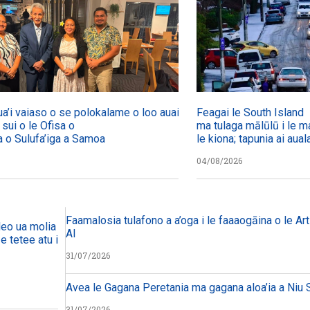
ua’i vaiaso o se polokalame o loo auai mai
Feagai le South Island
a sui o le Ofisa o
ma tulaga mālūlū i le ma
a o Sulufa’iga a Samoa
le kiona; tapunia ai aual
04/08/2026
Faamalosia tulafono a a’oga i le faaaogāina o le Arti
eo ua molia i le tulafono i le
AI
 tetee atu i faiga pi’opi’o
31/07/2026
Avea le Gagana Peretania ma gagana aloa’ia a Niu S
31/07/2026