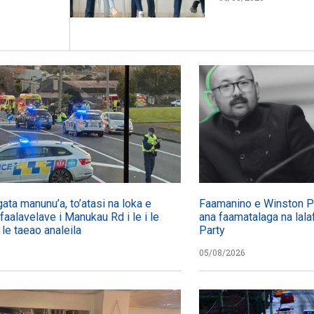
gata manunu’a, to’atasi na loka e
Faamanino e Winston Pet
 faalavelave i Manukau Rd i le i le
ana faamatalaga na lalaf
 le taeao analeila
Party
05/08/2026