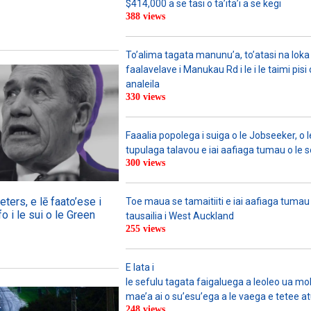
$414,000 a se tasi o ta’ita’i a se kegi
388 views
To’alima tagata manunu’a, to’atasi na loka 
faalavelave i Manukau Rd i le i le taimi pisi
analeila
330 views
Faaalia popolega i suiga o le Jobseeker, o l
tupulaga talavou e iai aafiaga tumau o le 
300 views
ers, e lē faato’ese i
Toe maua se tamaitiiti e iai aafiaga tumau
o i le sui o le Green
tausailia i West Auckland
255 views
E lata i
le sefulu tagata faigaluega a leoleo ua molia
mae’a ai o su’esu’ega a le vaega e tetee atu 
248 views