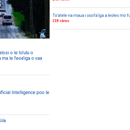
To’atele na maua i osofa’iga a leoleo mo 
218 views
losi o le to’ulu o
a ma le feoa’iga o vaa
ficial Intelligence poo le
ila