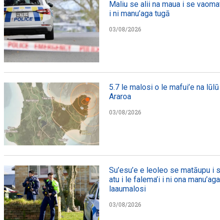
Maliu se alii na maua i se vaomat
i ni manu’aga tugā
03/08/2026
5.7 le malosi o le mafui’e na lūlū 
Araroa
03/08/2026
Su’esu’e e leoleo se matāupu i s
atu i le falema’i i ni ona manu’ag
laaumalosi
03/08/2026