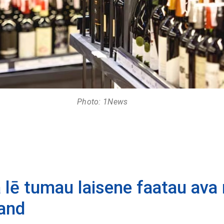
Photo: 1News
a lē tumau laisene faatau ava
land