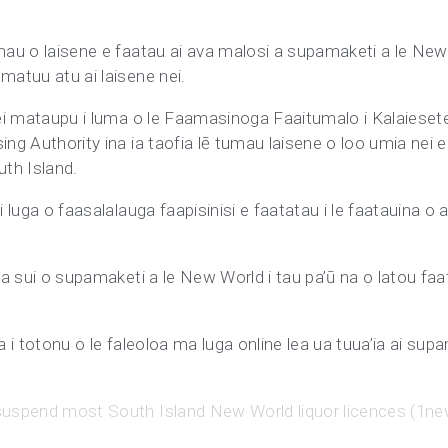
umau o laisene e faatau ai ava malosi a supamaketi a le New 
matuu atu ai laisene nei.
enei mataupu i luma o le Faamasinoga Faaitumalo i Kalaiesete
sing Authority ina ia taofia lē tumau laisene o loo umia nei
uth Island.
i luga o faasalalauga faapisinisi e faatatau i le faatauina o 
pea sui o supamaketi a le New World i tau pa’ū na o latou faa
a i totonu o le faleoloa ma luga online lea ua tuua’ia ai sup
suspend most South Island New World liquor licences (1ne