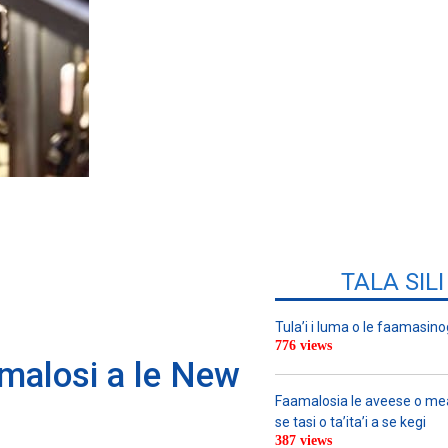
TALA SIL
Tula’i i luma o le faamasino
776 views
 malosi a le New
Faamalosia le aveese o meat
se tasi o ta’ita’i a se kegi
387 views