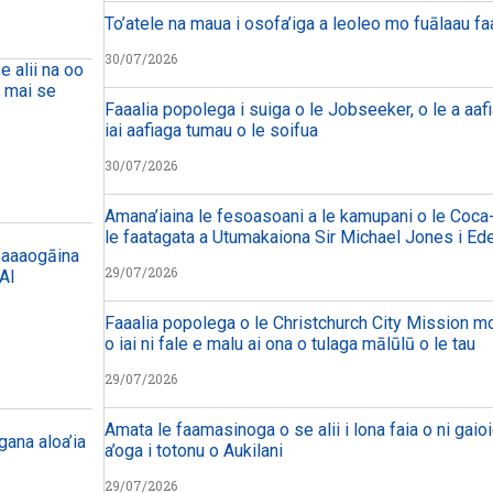
To’atele na maua i osofa’iga a leoleo mo fuālaau f
30/07/2026
e alii na oo
a mai se
Faaalia popolega i suiga o le Jobseeker, o le a aafi
iai aafiaga tumau o le soifua
30/07/2026
Amana’iaina le fesoasoani a le kamupani o le Coca-
le faatagata a Utumakaiona Sir Michael Jones i Ed
 faaaogāina
29/07/2026
 AI
Faaalia popolega o le Christchurch City Mission mo 
o iai ni fale e malu ai ona o tulaga mālūlū o le tau
29/07/2026
Amata le faamasinoga o se alii i lona faia o ni gaioi
ana aloa’ia
a’oga i totonu o Aukilani
29/07/2026