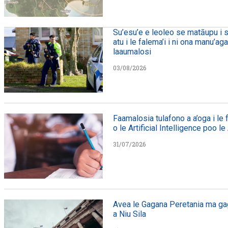
Su’esu’e e leoleo se matāupu i s
atu i le falema’i i ni ona manu’ag
laaumalosi
03/08/2026
Faamalosia tulafono a a’oga i le
o le Artificial Intelligence poo le
31/07/2026
Avea le Gagana Peretania ma gag
a Niu Sila