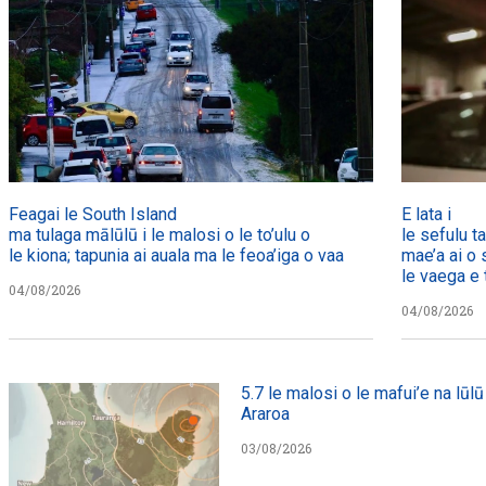
Feagai le South Island
E lata i
ma tulaga mālūlū i le malosi o le to’ulu o
le sefulu t
le kiona; tapunia ai auala ma le feoa’iga o vaa
mae’a ai o 
le vaega e t
04/08/2026
04/08/2026
5.7 le malosi o le mafui’e na lūlū 
Araroa
03/08/2026