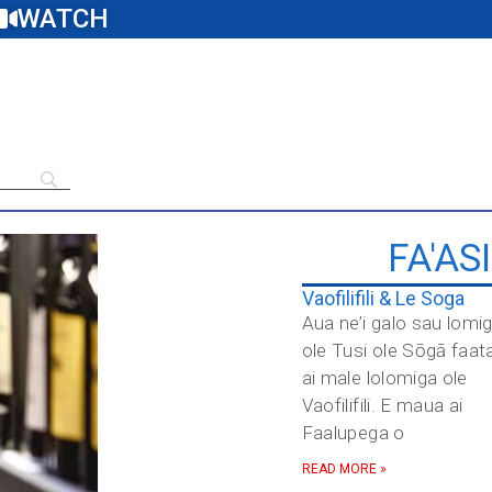
WATCH
FA'AS
Vaofilifili & Le Soga
Aua ne’i galo sau lomi
ole Tusi ole Sōgā faat
ai male lolomiga ole
Vaofilifili. E maua ai
Faalupega o
READ MORE »