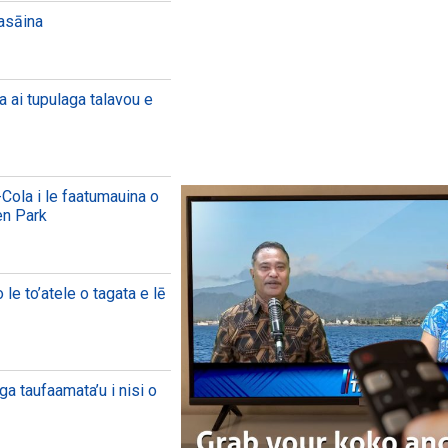
aasāina
a ai tupulaga talavou e
Cola i le faatumauina o
en Park
le to’atele o tagata e lē
ga taufaamata’u i nisi o