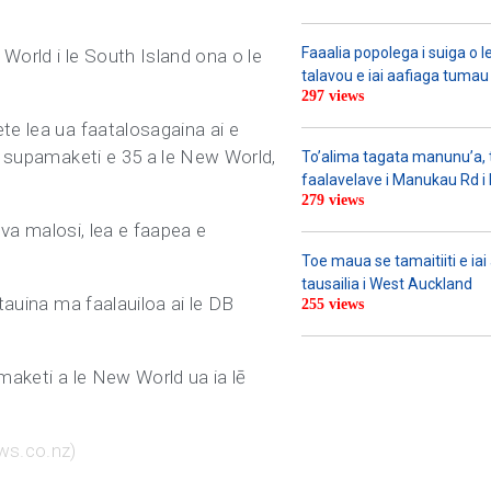
Faaalia popolega i suiga o l
World i le South Island ona o le
talavou e iai aafiaga tumau 
297 views
te lea ua faatalosagaina ai e
 e supamaketi e 35 a le New World,
To’alima tagata manunu’a, to
faalavelave i Manukau Rd i le
279 views
ava malosi, lea e faapea e
Toe maua se tamaitiiti e ia
tausailia i West Auckland
tauina ma faalauiloa ai le DB
255 views
amaketi a le New World ua ia lē
ws.co.nz)