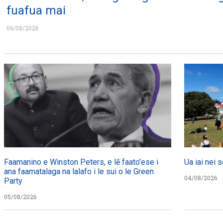
fuafua mai
06/08/2026
Faamanino e Winston Peters, e lē faato’ese i
Ua iai nei s
ana faamatalaga na lalafo i le sui o le Green
04/08/2026
Party
05/08/2026