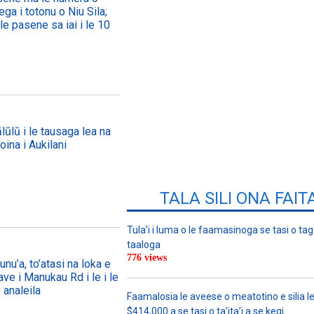
ega i totonu o Niu Sila;
le pasene sa iai i le 10
lūlū i le tausaga lea na
oina i Aukilani
TALA SILI ONA FAIT
Tula’i i luma o le faamasinoga se tasi o tag
taaloga
776 views
nu’a, to’atasi na loka e
ave i Manukau Rd i le i le
 analeila
Faamalosia le aveese o meatotino e silia l
$414,000 a se tasi o ta’ita’i a se kegi