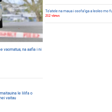
To’atele na maua i osofa’iga a leoleo mo 
212 views
se vaomatua; na aafia i ni
aitauina le lilifa o
nei vaitau