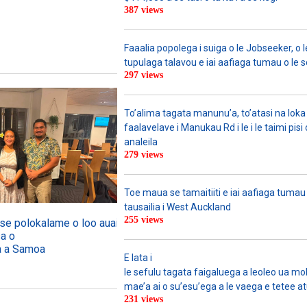
387 views
Faaalia popolega i suiga o le Jobseeker, o l
tupulaga talavou e iai aafiaga tumau o le 
297 views
To’alima tagata manunu’a, to’atasi na loka 
faalavelave i Manukau Rd i le i le taimi pisi
analeila
279 views
Toe maua se tamaitiiti e iai aafiaga tumau
tausailia i West Auckland
255 views
o se polokalame o loo auai mai
sa o
ga a Samoa
E lata i
le sefulu tagata faigaluega a leoleo ua molia
mae’a ai o su’esu’ega a le vaega e tetee atu 
231 views