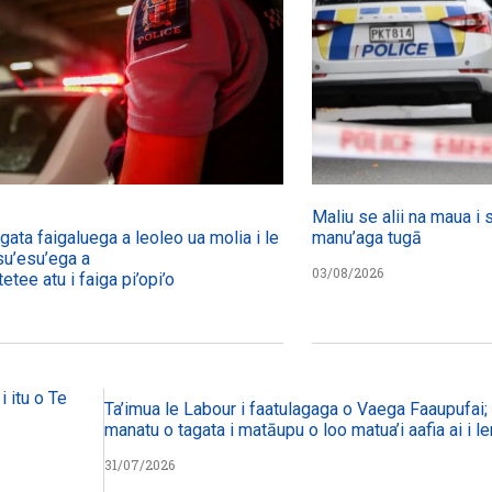
Maliu se alii na maua i 
agata faigaluega a leoleo ua molia i le tulafono i le
manu’aga tugā
su’esu’ega a
03/08/2026
etee atu i faiga pi’opi’o
i itu o Te
Ta’imua le Labour i faatulagaga o Vaega Faaupufai; m
manatu o tagata i matāupu o loo matua’i aafia ai i le
31/07/2026