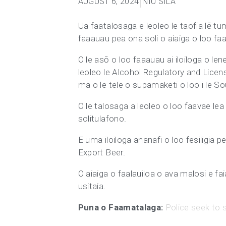
AUGUST 6, 2024
NIU SILA
Ua faatalosaga e leoleo le taofia lē t
faaauau pea ona soli o aiaiga o loo faa
O le asō o loo faaauau ai iloiloga o l
leoleo le Alcohol Regulatory and Licen
ma o le tele o supamaketi o loo i le So
O le talosaga a leoleo o loo faavae lea 
solitulafono.
E uma iloiloga ananafi o loo fesiligia 
Export Beer.
O aiaiga o faalauiloa o ava malosi e fai
usitaia.
Puna o Faamatalaga:
Police seek to 