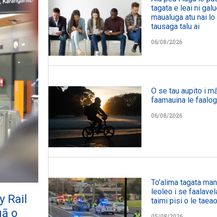
tagata e leai ni galu
maualuga atu nai lo 
tausaga talu ai
06/08/2026
O se tau aupito i mā
faamauina le faalog
06/08/2026
To’alima tagata manu
leoleo i se faalavel
y Rail
taimi pisi o le taeao
gā o
05/08/2026