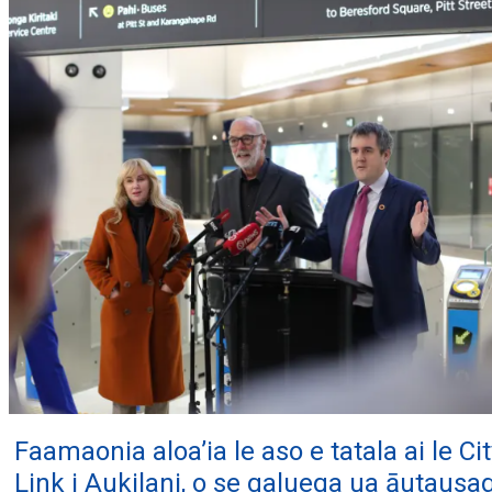
Faamaonia aloa’ia le aso e tatala ai le Cit
Link i Aukilani, o se galuega ua āutausa