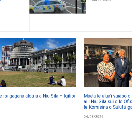
e isi gagana aloa’ia a Niu Sila – Igilisi
Mae’a le ulua’i vaiaso 
ai i Niu Sila sui o le Ofi
le Komisina o Sulufa’i
04/08/2026