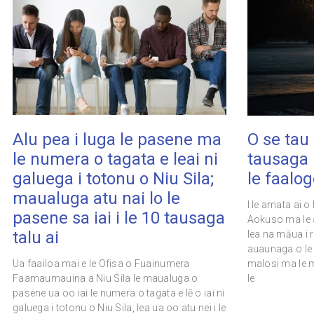
Alu pea i luga le pasene ma
O se tau 
le numera o tagata e leai ni
tausaga 
galuega i totonu o Niu Sila;
le faalog
maualuga atu nai lo le
I le amata ai o
pasene sa iai i le 10 tausaga
Aokuso ma le a
talu ai
lea na māua i
auaunaga o le 
Ua faailoa mai e le Ofisa o Fuainumera
malosi ma le m
Faamaumauina a Niu Sila le maualuga o
le
pasene ua oo iai le numera o tagata e lē o iai ni
galuega i totonu o Niu Sila, lea ua oo atu nei i le