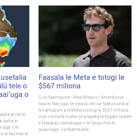
Ausetalia
Faasala le Meta e totogi le
ūlū tele o
$567 miliona
 faai’uga o
O se faamasino i New Mexico i Amerika na
faia le faai’uga i le vaiaso nei ua faatonuina ai
le kamupani a le Meta e totogi le $567 miliona
afia ai nei le
ona o lona lē mafai ona lapata’ia tagata lautele
e aafia ai
e faatatau i lamatiaga o le fanau mai le
ai’uga o le
auaunaga. Ua faamauina
o le tau mai le