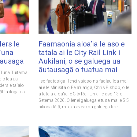
ders le
Faamaonia aloa’ia le aso e
 Tuna
tatala ai le City Rail Link i
tausaga
Aukilani, o se galuega ua
āutausagā o fuafua mai
i o Tuna Tuitama
e o lea ua
I se faatasiga i lenei vaiaso na faalauiloa mai
nders e ta’alo
ai e le Minisita o Fela’ua’iga, Chris Bishop, o le
ti’a iloga ua
a tatala aloa’ia le City Rail Link i le aso 13 o
Setema 2026. O lenei galuega e tusa ma le 5.5
piliona tālā, ma ua avea ma galuega tele i