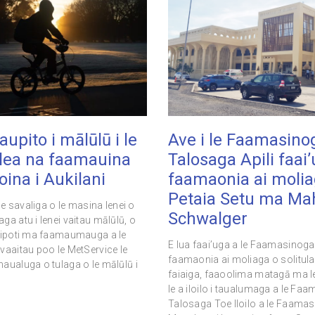
aupito i mālūlū i le
Ave i le Faamasino
lea na faamauina
Talosaga Apili faai
oina i Aukilani
faamaonia ai molia
Petaia Setu ma Ma
 le savaliga o le masina lenei o
Schwalger
ga atu i lenei vaitau mālūlū, o
 ripoti ma faamaumauga a le
E lua faai’uga a le Faamasinog
vaaitau poo le MetService le
faamaonia ai moliaga o solitul
aualuga o tulaga o le mālūlū i
faiaiga, faaoolima matagā ma le
le a iloilo i taualumaga a le Fa
Talosaga Toe Iloilo a le Faama