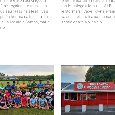
mai nei e le United Kingdom
O lea na fuafua le ta’alo o le alii 
 faalēaogāina ai o tuua’iga o le
mo le taaloga a le ‘au a le All Bl
uālaau faasāina e le alii fusu
le Stormers i Cape Town i le faai
 Parker, ma ua toe tatala ai le
vaiaso, peita’i o lea ua faamaon
usu ai lea alo o Samoa, mai le
saofia ona ta’alo lea alo
ga o