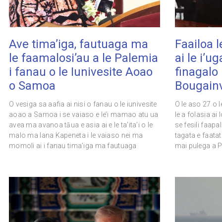
Ave tima’iga, fautuaga ma
Faailoa l
le faamalosi’au a le Palemia
ai le i’u
i fanau o le Iunivesite Aoao
finagalo i
o Samoa
Bougainv
O vesiga sa aafia ai nisi o fanau o le iunivesite
O le aso 27 o 
aoao a Samoa i se vaiaso e le’i mamao atu ua
le a folasia ai
avea ma avanoa tāua e asia ai e le ta’ita’i o le
se fesili faapa
malo ma lana Kapeneta i le vaiaso nei ma
tagata e faatat
momoli ai i fanau tima’iga ma fautuaga
mai pulega a Pa