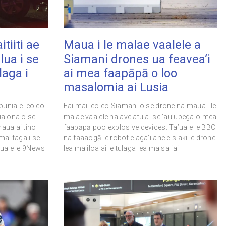
tiiti ae
Maua i le malae vaalele a
lua i se
Siamani drones ua feavea’i
laga i
ai mea faapāpā o loo
masalomia ai Lusia
apunia e leoleo
Fai mai leoleo Siamani o se drone na maua i le
lia ona o se
malae vaalele na ave atu ai se ‘au’upega o mea
maua ai tino
faapāpā poo explosive devices. Ta’ua e le BBC
 ma’itaga i se
na faaaogā le robot e aga’i ane e siaki le drone
a’ua e le 9News
lea ma iloa ai le tulaga lea ma sa iai