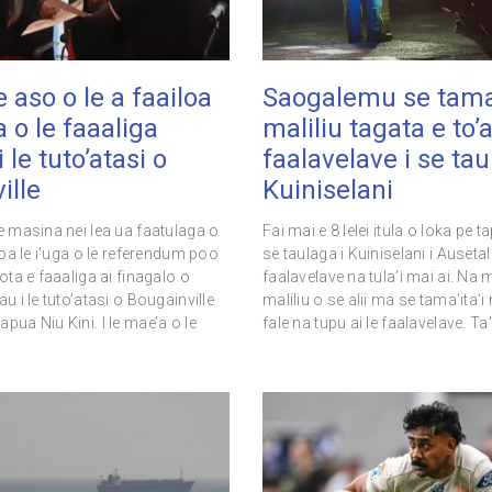
e aso o le a faailoa
Saogalemu se tamai
ga o le faaaliga
maliliu tagata e to’a
 le tuto’atasi o
faalavelave i se tau
ille
Kuiniselani
le masina nei lea ua faatulaga o
Fai mai e 8 lelei itula o loka pe t
 loa le i’uga o le referendum poo
se taulaga i Kuiniselani i Auseta
lota e faaaliga ai finagalo o
faalavelave na tula’i mai ai. Na 
au i le tuto’atasi o Bougainville
maliliu o se alii ma se tama’ita’i
pua Niu Kini. I le mae’a o le
fale na tupu ai le faalavelave. T