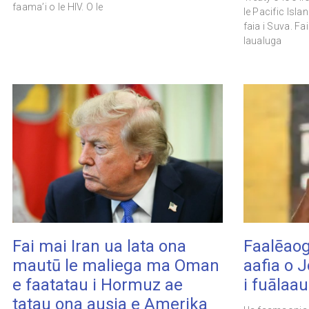
faama’i o le HIV. O le
le Pacific Isl
faia i Suva. Fa
laualuga
Fai mai Iran ua lata ona
Faalēaog
mautū le maliega ma Oman
aafia o 
e faatatau i Hormuz ae
i fuālaa
tatau ona ausia e Amerika