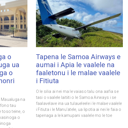
ga o
Tapena le Samoa Airways e
’uga ua
aumai i Apia le vaalele na
ga o
faaletonu i le malae vaalele
honri
i Fitiuta
O le silia ai nei ma le vaiaso talu ona aafia se
tasi o vaalele laitiiti o le Samoa Airways i se
a Maualuga na
faalavelave ina ua tulaueleele i le malae vaalele
afono tau
i Fitiuta i le Manu’atele, ua lipotia ai nei le faia o
 toso teine, o
tapenaga a le kamupani vaalele mo le toe
amasinoga o
sinoga