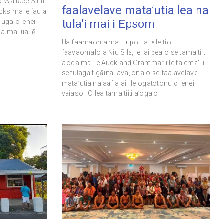
o Wallace Sititi
faalavelave mata’utia lea na
acks ma le ‘au a
tula’i mai i Epsom
’uga o lenei
ia mai ua lē
Ua faamaonia mai i ripoti a le leitio
faavaomalo a Niu Sila, le iai pea o se tamaitiiti
a’oga mai le Auckland Grammar i le falema’i i
se tulaga tigāina lava, ona o se faalavelave
mata’utia na aafia ai i le ogatotonu o lenei
vaiaso. O lea tamaitiiti a’oga o