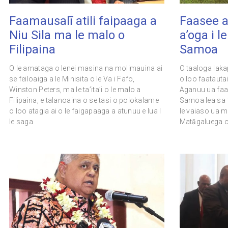
Faamausalī atili faipaaga a
Faasee a
Niu Sila ma le malo o
a’oga i l
Filipaina
Samoa
O le amataga o lenei masina na molimauina ai
O taaloga laka
se feiloaiga a le Minisita o le Va i Fafo,
o loo faatauta
Winston Peters, ma le ta’ita’i o le malo a
Aganuu ua faase
Filipaina, e talanoaina o se tasi o polokalame
Samoa lea sa fa
o loo atagia ai o le faigapaaga a atunuu e lua I
le vaiaso ua ma
le saga
Matāgaluega 