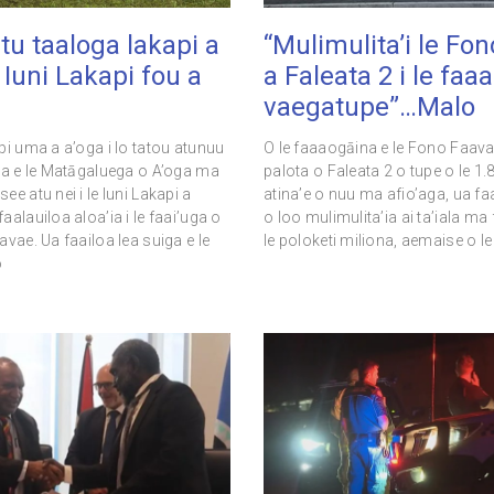
tu taaloga lakapi a
“Mulimulita’i le Fo
e Iuni Lakapi fou a
a Faleata 2 i le faa
vaegatupe”…Malo
pi uma a a’oga i lo tatou atunuu
O le faaaogāina e le Fono Faava
ia e le Matāgaluega o A’oga ma
palota o Faleata 2 o tupe o le 1.
e atu nei i le Iuni Lakapi a
atina’e o nuu ma afio’aga, ua faa
alauiloa aloa’ia i le faai’uga o
o loo mulimulita’ia ai ta’iala ma
vae. Ua faailoa lea suiga e le
le poloketi miliona, aemaise o le
o