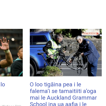
alo
O loo tigāina pea i le
falema’i se tamaitiiti a’oga
mai le Auckland Grammar
School ina ua aafia i le