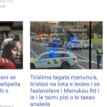
ma. O le
saga
lani se
To’alima tagata manunu’a,
patipatia
to’atasi na loka e leoleo i se
ii o
faalavelave i Manukau Rd i
le i le taimi pisi o le taeao
analeila
i iloga ma