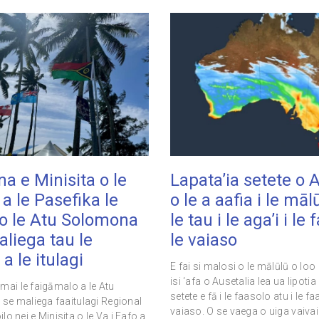
a e Minisita o le
Lapata’ia setete o 
 a le Pasefika le
o le a aafia i le māl
 o le Atu Solomona
le tau i le aga’i i le
liega tau le
le vaiaso
a le itulagi
E fai si malosi o le mālūlū o loo a
isi ‘afa o Ausetalia lea ua lipotia 
mai le faigāmalo a le Atu
setete e fā i le faasolo atu i le fa
e maliega faaitulagi Regional
vaiaso. O se vaega o uiga vaivai 
ilo nei e Minisita o le Va i Fafo a