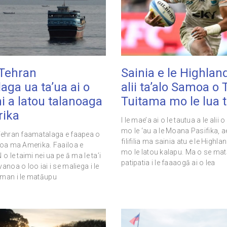
Tehran
Sainia e le Highlan
aga ua ta’ua ai o
alii ta’alo Samoa o
ni a latou talanoaga
Tuitama mo le lua 
ika
I le mae’a ai o le tautua a le ali
mo le ‘au a le Moana Pasifika, a
Tehran faamatalaga e faapea o
filifilia ma sainia atu e le Highla
noa ma Amerika. Faailoa e
mo le latou kalapu. Ma o se matā
 o le taimi nei ua pe ā ma le ta’i
patipatia i le faaaogā ai o lea
anoa o loo iai i se maliega i le
Oman i le matāupu