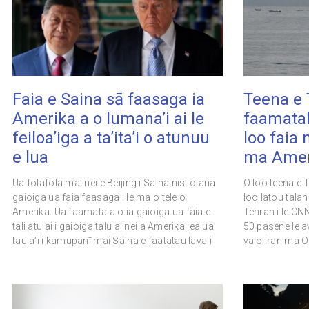
Faia e Saina sā faasaga ia
Teena e 
Amerika a o lumana’i ai le
faamatal
feiloa’iga a ta’ita’i o atunuu
loo faia 
e lua
ma Amer
Ua folafola mai nei e Beijing i Saina nisi o ana
O loo teena e 
gaioiga ua faia faasaga i le malo tele o
loo latou tala
Amerika. Ua faamatala o ia gaioiga ua faia e
Tehran i le CNN
tali atu ai i gaioiga talu ai nei a Amerika lea ua
50 pasene le av
taula’i i kamupanī mai Saina e faatatau lava i
va o Iran ma 