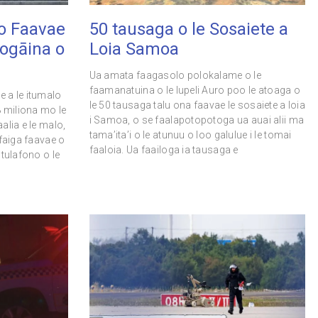
no Faavae
50 tausaga o le Sosaiete a
aogāina o
Loia Samoa
Ua amata faagasolo polokalame o le
faamanatuina o le Iupeli Auro poo le atoaga o
e a le itumalo
le 50 tausaga talu ona faavae le sosaiete a loia
8 miliona mo le
i Samoa, o se faalapotopotoga ua auai alii ma
alia e le malo,
tama’ita’i o le atunuu o loo galulue i le tomai
 faiga faavae o
faaloia. Ua faailoga ia tausaga e
 tulafono o le