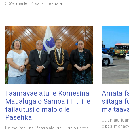
5.6%, mai le 5.4 sa iai i le kuata
Faamavae atu le Komesina
Amata f
Maualuga o Samoa i Fiti i le
siitaga f
failautusi o malo o le
ma taaval
Pasefika
Ua amata faam
o pasi ma taava
Ua molimauina i faasalalauga i luga o upega