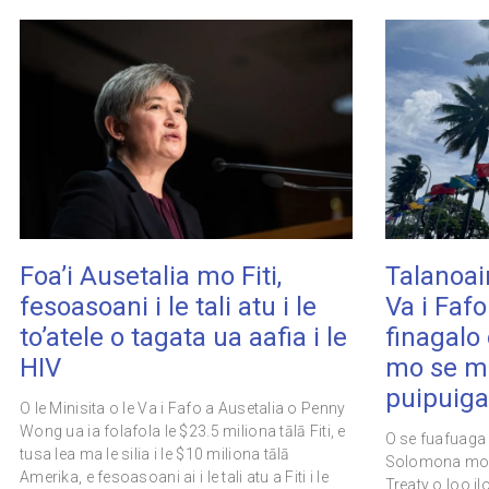
Foa’i Ausetalia mo Fiti,
Talanoain
fesoasoani i le tali atu i le
Va i Fafo
to’atele o tagata ua aafia i le
finagalo
HIV
mo se ma
puipuiga 
O le Minisita o le Va i Fafo a Ausetalia o Penny
Wong ua ia folafola le $23.5 miliona tālā Fiti, e
O se fuafuaga 
tusa lea ma le silia i le $10 miliona tālā
Solomona mo s
Amerika, e fesoasoani ai i le tali atu a Fiti i le
Treaty o loo ilo