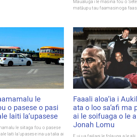
Maualuga i le masina fou o Sete
matāupu tau faamasinoga faa
aamamalu le
Faaali aloa’ia i Auki
ou o pasese o pasi
ata o loo sa’afi ma 
e laiti la’upasese
ai le soifuaga o le al
Jonah Lomu
amalu le siitaga fou o pasese
le laiti la’upasese ina ua talia ai
E ui ua faiilagi le folauga a le ali