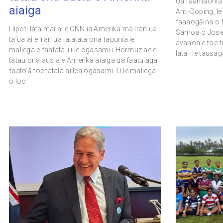
Ua faamaonia 
aiaiga
Anti-Doping, le
faaaogāina o f
I lipoti lata mai a le CNN ia Amerika ma Iran ua
Samoa o Joseph
ta’ua ai e Iran ua latalata ona tapunia le
avanoa e toe f
maliega e faatatau i le ogasami i Hormuz ae e
lata i le tausa
tatau ona ausia e Amerika aiaiga ua faatulaga
faato’ā toe tatala ai lea ogasami. O le maliega
o loo