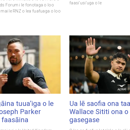
faasi’usi’uga o le
ands Forum i le fonotaga o loo
i mai le RNZ o lea fuafuaga o loo
āina tuua’iga o le
Ua lē saofia ona ta
Joseph Parker
Wallace Sititi ona o
u faasāina
gasegase